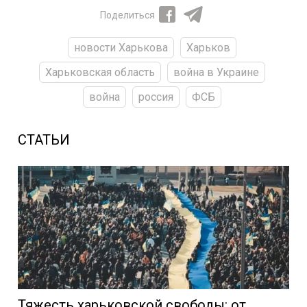
Поделиться
новости Харькова
Харьков
Харьковская область
война в Украине
война
россия
ФСБ
СТАТЬИ
Тяжесть харьковской свободы: от