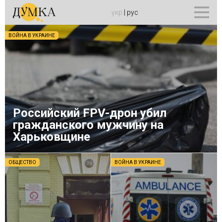
укр
|
рус
ВОЙНА В УКРАИНЕ
Российский FPV-дрон убил
гражданского мужчину на
Харьковщине
ОБЩЕСТВО
ВОЙНА В УКРАИНЕ