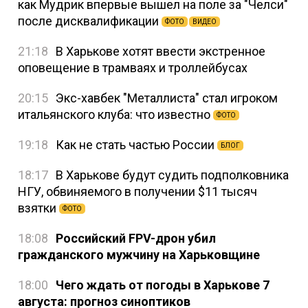
как Мудрик впервые вышел на поле за "Челси"
после дисквалификации
ФОТО
ВИДЕО
21:18
В Харькове хотят ввести экстренное
оповещение в трамваях и троллейбусах
20:15
Экс-хавбек "Металлиста" стал игроком
итальянского клуба: что известно
ФОТО
19:18
Как не стать частью России
БЛОГ
18:17
В Харькове будут судить подполковника
НГУ, обвиняемого в получении $11 тысяч
взятки
ФОТО
18:08
Российский FPV-дрон убил
гражданского мужчину на Харьковщине
18:00
Чего ждать от погоды в Харькове 7
августа: прогноз синоптиков