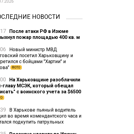
07.2026
ОСЛЕДНИЕ НОВОСТИ
:17
После атаки РФ в Изюме
пыхнул пожар площадью 400 кв. м
:06
Новый министр МВД
говский посетил Харьковщину и
ретился с бойцами "Хартии" и
зова"
ФОТО
:00
На Харьковщине разоблачили
с-главу МСЭК, который обещал
писать" с воинского учета за $6500
ТО
:39
В Харькове пьяный водитель
дил во время комендантского часа и
тался подкупить патрульных
:35