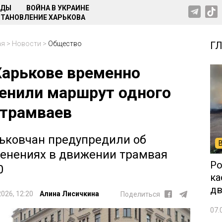
НДЫ
ВОЙНА В УКРАИНЕ
ТАНОВЛЕНИЕ ХАРЬКОВА
ая
>
Новости
>
Общество
Г
Харькове временно
енили маршрут одного
 трамваев
ьковчан предупредили об
енениях в движении трамвая
Ро
0
ка
дв
2026, 12:20
Алина Лисичкина
Поделиться
07.