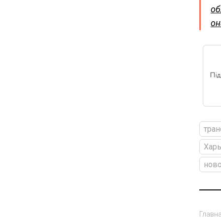
об
он
тран
Харь
ново
Главн