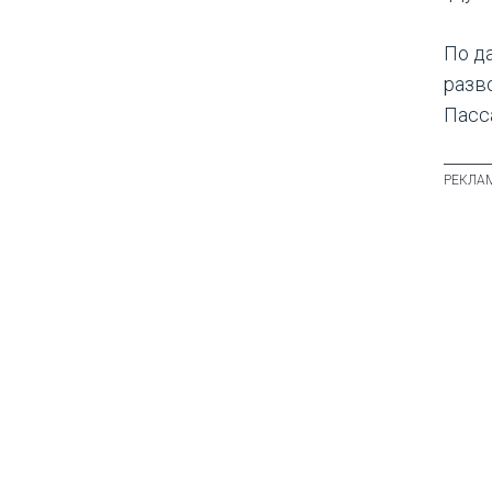
По д
разв
Пасс