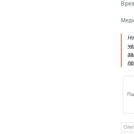
В ре
Меди
Но
че
за
пр
Олег