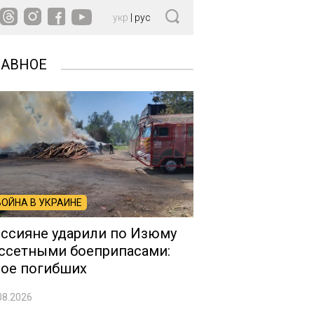
укр
|
рус
ЛАВНОЕ
ВОЙНА В УКРАИНЕ
ссияне ударили по Изюму
ссетными боеприпасами:
ое погибших
08.2026