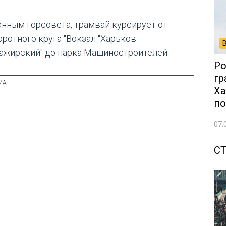
анным горсовета, трамвай курсирует от
оротного круга "Вокзал "Харьков-
ажирский" до парка Машиностроителей.
Ро
гр
Ха
по
07.
С