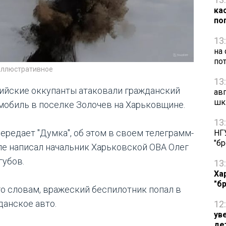
ка
по
13
на
по
иллюстративное
13
ийские оккупанты атаковали гражданский
ав
шк
мобиль в поселке Золочев на Харьковщине.
13
передает "Думка", об этом в своем телеграмм-
НГ
"б
ле написал начальник Харьковской ОВА Олег
губов.
13
Ха
"б
го словам, вражеский беспилотник попал в
данское авто.
12
ув
де