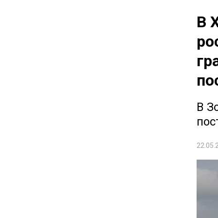
В 
ро
гр
по
В З
пос
22.05.