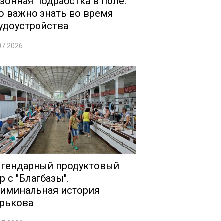
зонная подработка в поле:
о важно знать во время
удоустройства
07.2026
гендарный продуктовый
р с "Благбазы".
иминальная история
рькова