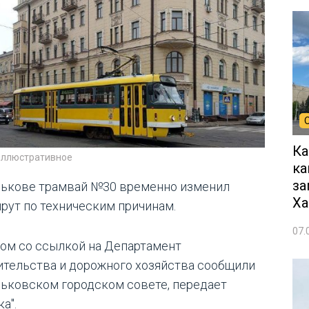
Ка
иллюстративное
ка
за
рькове трамвай №30 временно изменил
Ха
рут по техническим причинам.
07.
том со ссылкой на Департамент
ительства и дорожного хозяйства сообщили
рьковском городском совете, передает
а".