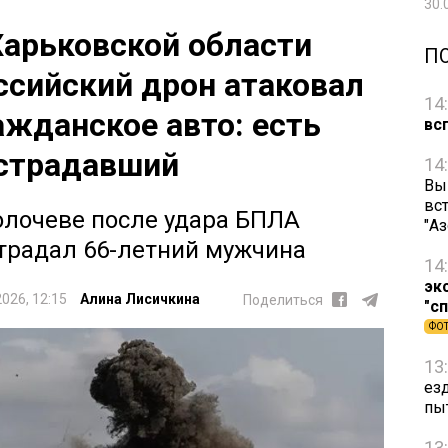
30.
Харьковской области
П
ссийский дрон атаковал
14
ажданское авто: есть
вс
страдавший
14
Вы
вст
олочеве после удара БПЛА
"А
традал 66-летний мужчина
14
эк
2026, 12:15
Алина Лисичкина
Поделиться
"с
ФО
13
ез
пы
13