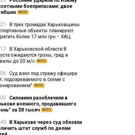
Россияне ударили по Изюму
ссетными боеприпасами: двое
гибших
ФОТО
:21
В трех громадах Харьковщины
 спортивные объекты планируют
тратить более 17 млн грн – ХАЦ
:17
В Харьковской области 8
густа ожидаются грозы, град и
валы до 20 м/с
ФОТО
:06
Суд взял под стражу офицера
У, подозреваемого в схеме с
ронированием"
ФОТО
:00
Силовики разоблачили в
рькове военного, продававшего
ронь" за $8 тысяч
ФОТО
:45
В Харькове через суд обязали
еличить штат служб по делам
тей