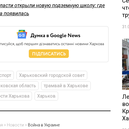
Се
ласти открыли новую подземную школу: где
чт
а появилась
тр
31.
спорт
Харьковский городской совет
ковская область
трамвай в Харькове
Ле
сти Харькова
Харьков
во
Кр
Ха
ая
>
Новости
>
Война в Украине