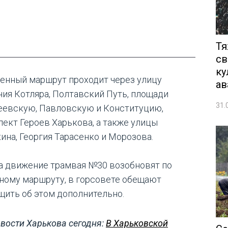
Тя
св
ку
енный маршрут проходит через улицу
ав
ния Котляра, Полтавский Путь, площади
31.
еевскую, Павловскую и Конституцию,
пект Героев Харькова, а также улицы
ина, Георгия Тарасенко и Морозова.
а движение трамвая №30 возобновят по
ному маршруту, в горсовете обещают
щить об этом дополнительно.
вости Харькова сегодня:
В Харьковской