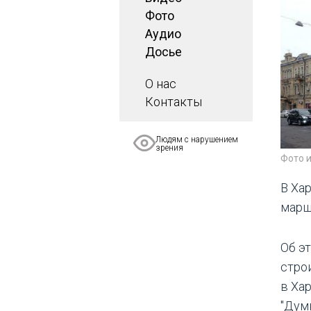
Фото
Аудио
Досье
О нас
Контакты
Людям с нарушением
зрения
Фото 
В Ха
марш
Об э
стро
в Ха
"Думк