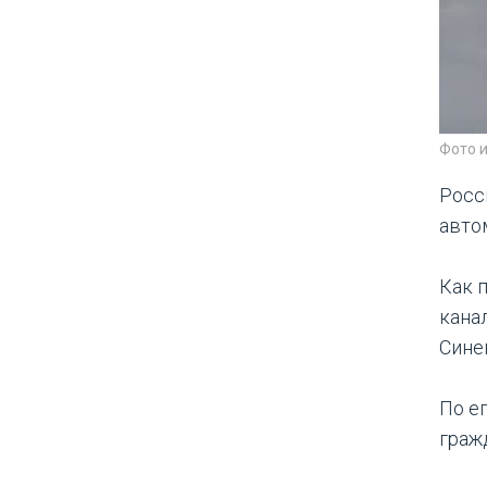
Фото 
Росс
авто
Как 
кана
Сине
По е
граж