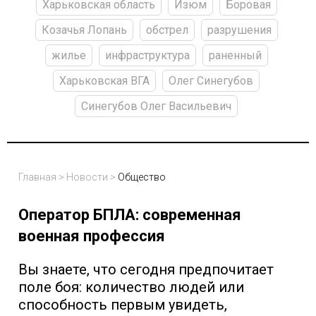
Харьковская область
Изюм
Боровая
Козачья Лопань
обстрел
разрушения
жилье
инфраструктура
раненный
Харьковская ВГА
Олег Синегубов
Синегубов Олег Васильевич
Главная
>
Новости
>
Общество
Оператор БПЛА: современная
военная профессия
Вы знаете, что сегодня предпочитает
поле боя: количество людей или
способность первым увидеть,