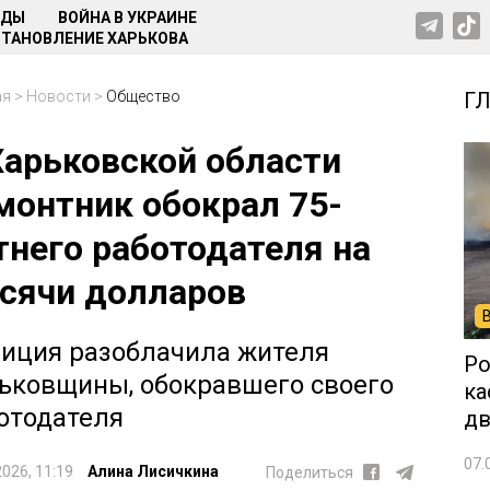
НДЫ
ВОЙНА В УКРАИНЕ
ТАНОВЛЕНИЕ ХАРЬКОВА
ая
>
Новости
>
Общество
Г
Харьковской области
монтник обокрал 75-
тнего работодателя на
сячи долларов
иция разоблачила жителя
Ро
ьковщины, обокравшего своего
ка
отодателя
дв
07.
2026, 11:19
Алина Лисичкина
Поделиться