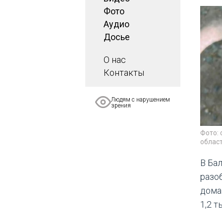
Фото
Аудио
Досье
О нас
Контакты
Людям с нарушением
зрения
Фото:
облас
В Ба
разо
дома 
1,2 т