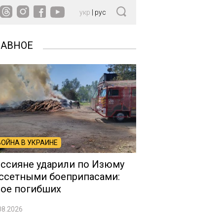
укр
|
рус
ЛАВНОЕ
ВОЙНА В УКРАИНЕ
ссияне ударили по Изюму
ссетными боеприпасами:
ое погибших
08.2026