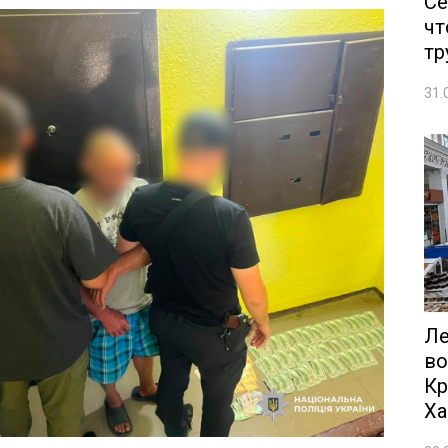
Се
чт
тр
31.
Ле
во
Кр
Ха