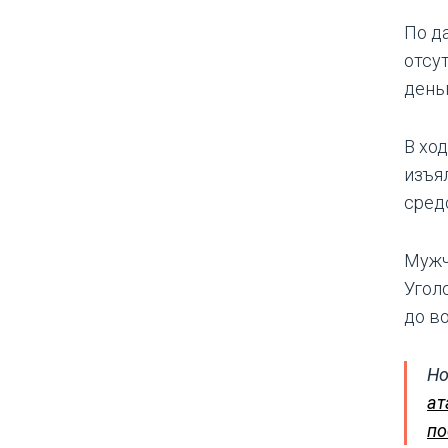
По д
отсу
день
В хо
изъя
сред
Мужчи
Угол
до в
Но
ат
по