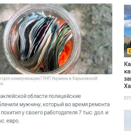
Ка
ка
за
 отдел коммуникации ГУНП Украины в Харьковской
ти
Ха
лаклейской области полицейские
07.
блачили мужчину, который во время ремонта
похитил у своего работодателя 7 тыс. дол. и
ыс. евро.