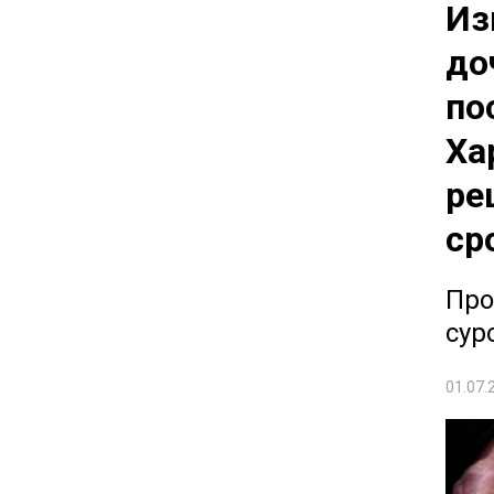
Из
до
по
Ха
ре
ср
Про
сур
01.07.