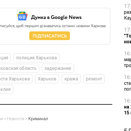
17
ра
Ка
17
"Т
но
16
иция
полиция Харькова
ма
тр
ковская область
задержание
16
сти Харькова
Харьков
кража
ремонт
ст
по
аклея
16
на
15
ая
>
Новости
>
Криминал