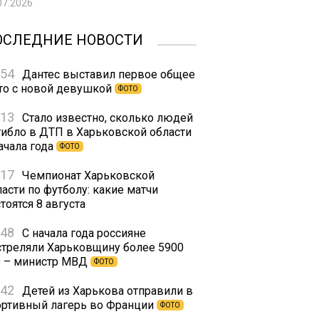
07.2026
ОСЛЕДНИЕ НОВОСТИ
:54
Дантес выставил первое общее
то с новой девушкой
ФОТО
:13
Стало известно, сколько людей
гибло в ДТП в Харьковской области
ачала года
ФОТО
:17
Чемпионат Харьковской
асти по футболу: какие матчи
тоятся 8 августа
:48
С начала года россияне
стреляли Харьковщину более 5900
з – министр МВД
ФОТО
:42
Детей из Харькова отправили в
ортивный лагерь во Франции
ФОТО