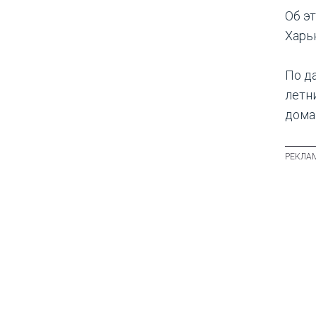
Об э
Харь
По д
летн
дома