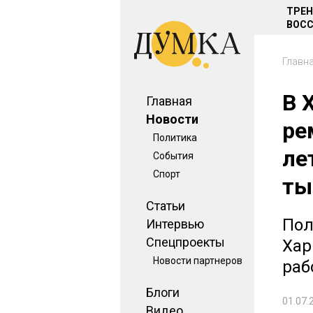
ТРЕ
ВОСС
Главн
В 
Главная
Новости
ре
Политика
ле
События
Спорт
ты
Статьи
Пол
Интервью
Спецпроекты
Хар
Новости партнеров
раб
Блоги
01.07.
Видео