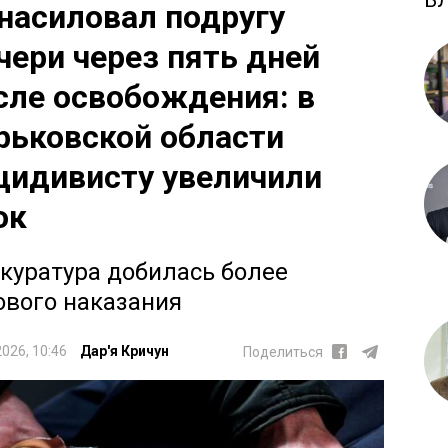
Б
насиловал подругу
чери через пять дней
сле освобождения: в
рьковской области
цидивисту увеличили
ок
куратура добилась более
ового наказания
2026, 10:46
Дар'я Кричун
Поделиться