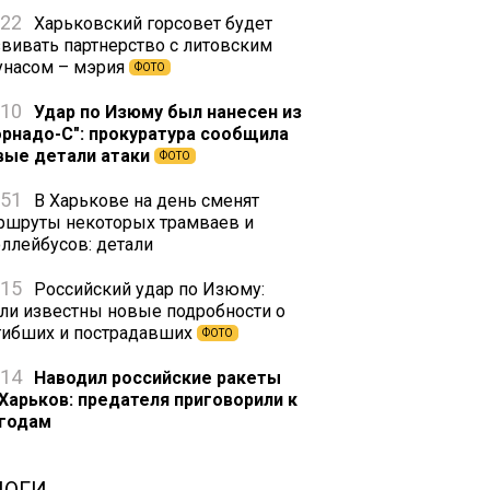
:22
Харьковский горсовет будет
звивать партнерство с литовским
унасом – мэрия
ФОТО
:10
Удар по Изюму был нанесен из
орнадо-С": прокуратура сообщила
вые детали атаки
ФОТО
:51
В Харькове на день сменят
ршруты некоторых трамваев и
оллейбусов: детали
:15
Российский удар по Изюму:
али известны новые подробности о
гибших и пострадавших
ФОТО
:14
Наводил российские ракеты
 Харьков: предателя приговорили к
 годам