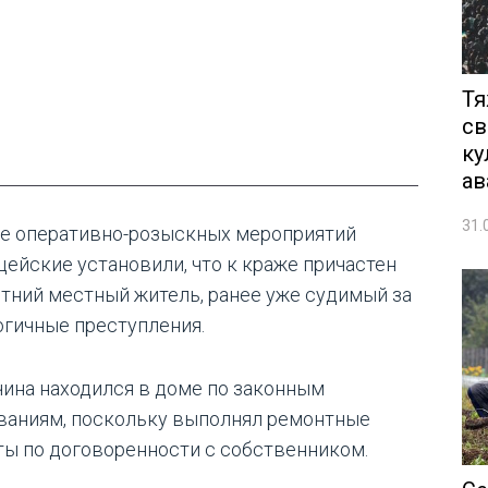
Тя
св
ку
ав
31.
де оперативно-розыскных мероприятий
цейские установили, что к краже причастен
етний местный житель, ранее уже судимый за
огичные преступления.
ина находился в доме по законным
ваниям, поскольку выполнял ремонтные
ты по договоренности с собственником.