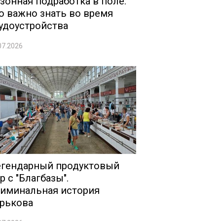
зонная подработка в поле:
о важно знать во время
удоустройства
07.2026
гендарный продуктовый
р с "Благбазы".
иминальная история
рькова