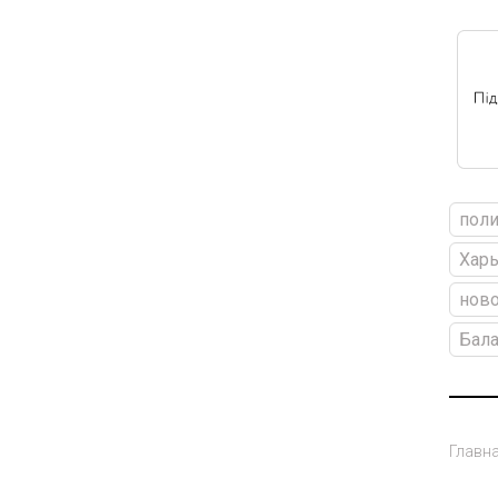
пол
Харь
ново
Бал
Главн