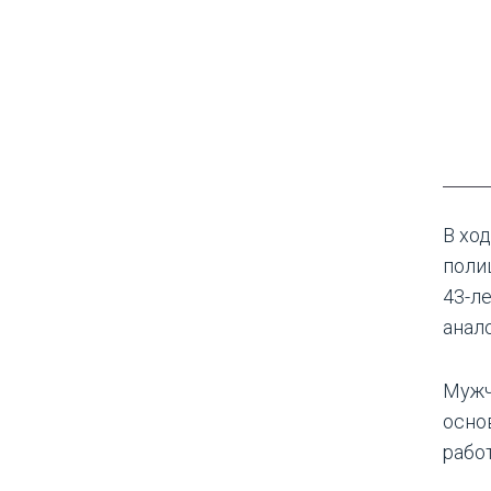
В хо
поли
43-л
анал
Мужч
осно
рабо