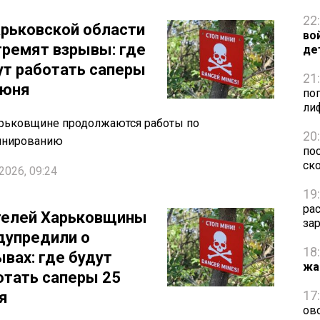
22
арьковской области
во
гремят взрывы: где
де
ут работать саперы
21
июня
по
ли
рьковщине продолжаются работы по
20
инированию
пос
ск
2026, 09:24
19
ра
елей Харьковщины
за
дупредили о
18
ывах: где будут
жа
отать саперы 25
17
я
ов