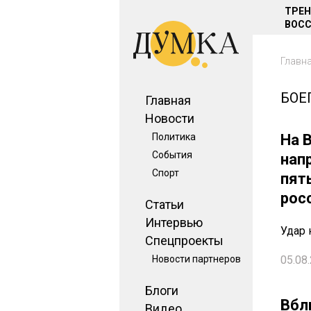
ТРЕ
ВОСС
Главн
БОЕ
Главная
Новости
Политика
На 
События
нап
Спорт
пят
рос
Статьи
Интервью
Удар 
Спецпроекты
Новости партнеров
05.08.
Блоги
Вбл
Видео