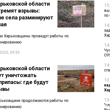
арьковской области
15
гремят взрывы:
вы
по
ие села разминируют
мая
14
за
Ха
ах Харьковщины проведут работы по
инированию
14
Чу
2026, 09:36
ОУ
14
арьковской области
ст
ут уничтожать
13
припасы: где будут
ка
ывы
Ха
13
рьковщине продолжаются работы по
"г
инированию
Во