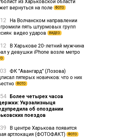
тболист из Харьковской области
жет вернуться на поле
ФОТО
:12
На Волчанском направлении
згромили пять штурмовых групп
ссиян: видео ударов
ВИДЕО
:12
В Харькове 20-летний мужчина
рал у девушки iPhone возле метро
ТО
:03
ФК "Авангард" (Лозова)
писал пятерых новичков: что о них
вестно
ФОТО
:54
Более четырех часов
держки: Укрзализныця
едупредила об опоздании
рьковских поездов
:39
В центре Харькова появится
вая артлокация (ФОТОФАКТ)
ФОТО