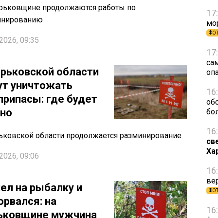
рьковщине продолжаются работы по
17
инированию
мо
ФО
2026, 09:35
17
са
арьковской области
оп
ут уничтожать
16
припасы: где будет
об
но
бо
16
ьковской области продолжается разминирование
св
Ха
2026, 09:06
16
ве
ел на рыбалку и
ФО
орвался: на
16
ьковщине мужчина