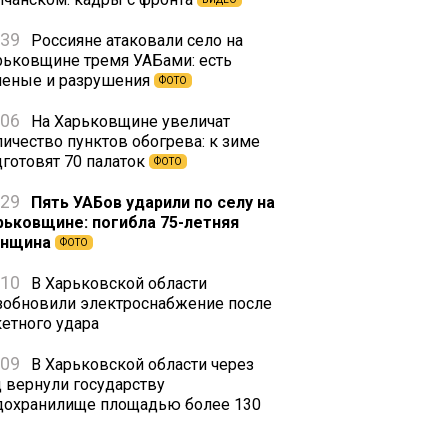
:39
Россияне атаковали село на
рьковщине тремя УАБами: есть
неные и разрушения
ФОТО
:06
На Харьковщине увеличат
личество пунктов обогрева: к зиме
дготовят 70 палаток
ФОТО
:29
Пять УАБов ударили по селу на
рьковщине: погибла 75-летняя
нщина
ФОТО
:10
В Харьковской области
зобновили электроснабжение после
кетного удара
:09
В Харьковской области через
д вернули государству
дохранилище площадью более 130