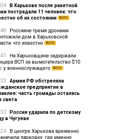
:04
В Харькове после ракетной
аки пострадали 11 человек: что
вестно об их состоянии
ФОТО
:48
Россияне тремя дронами
ичтожили дом в Харьковской
асти: что известно
ФОТО
:41
На Харьковщине задержали
ицера ВСП за вымогательство $10
с. у военнослужащего
ФОТО
:33
Армия РФ обстреляла
ажданское предприятие в
лаклее: часть громады осталась
з света
:33
Россия ударила по детскому
ду в Чугуеве
:24
В центре Харькова временно
раничили парковку: где именно