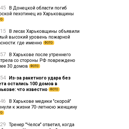
:45
В Донецкой области погиб
рской пехотинец из Харьковщины
ТО
:15
В лесах Харьковщины объявили
мый высокий уровень пожарной
асности: где именно
ФОТО
:57
В Харькове после утреннего
стрела со стороны РФ повреждено
лее 30 домов
ФОТО
:54
Из-за ракетного удара без
ета остались 100 домов в
рькове: что известно
ФОТО
:46
В Харькове медики "скорой"
рнули к жизни 70-летнюю женщину
ТО
:29
Тренер "Челси" ответил, когда