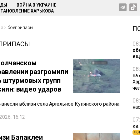
НДЫ
ВОЙНА В УКРАИНЕ
ТАНОВЛЕНИЕ ХАРЬКОВА
ая
>
боеприпасы
П
ПРИПАСЫ
08
об
ещ
Волчанском
08
равлении разгромили
на
ь штурмовых групп
Ха
че
сиян: видео ударов
08
нанесли вблизи села Артельное Купянского района
нас
2026, 16:12
07
кв
ФО
изи Балаклеи