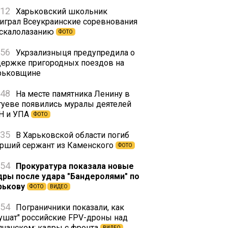
:12
Харьковский школьник
играл Всеукраинские соревнования
 скалолазанию
ФОТО
:56
Укрзализныця предупредила о
держке пригородных поездов на
рьковщине
:48
На месте памятника Ленину в
гуеве появились муралы деятелей
Н и УПА
ФОТО
:35
В Харьковской области погиб
арший сержант из Каменского
ФОТО
:54
Прокуратура показала новые
дры после удара "Бандеролями" по
рькову
ФОТО
ВИДЕО
:54
Пограничники показали, как
лушат" российские FPV-дроны над
лчанском: кадры с фронта
ВИДЕО