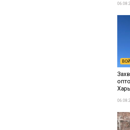
06.08.
ВОЙ
Захв
опто
Харь
06.08.