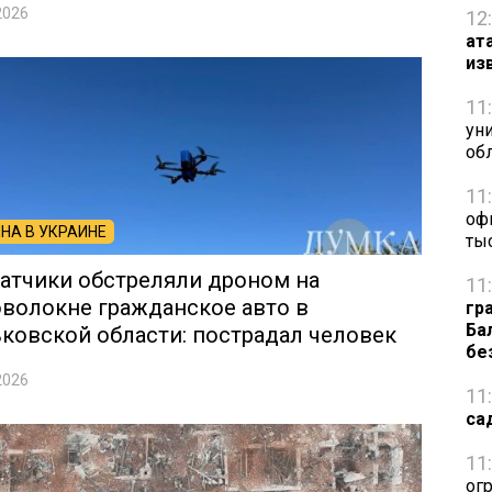
2026
12
ат
из
11
ун
обл
11
оф
НА В УКРАИНЕ
ты
атчики обстреляли дроном на
11
волокне гражданское авто в
гр
Ба
ковской области: пострадал человек
бе
2026
11
са
11
ог