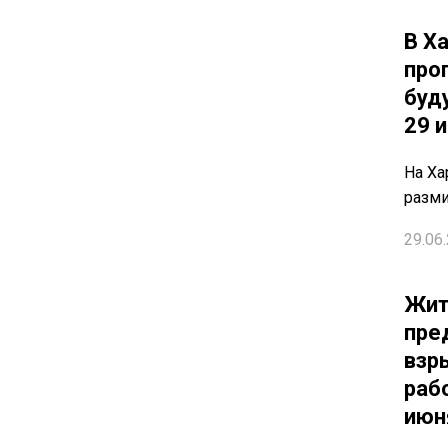
В Х
про
буд
29 
На Ха
разм
29.06.
Жит
пре
взр
раб
июн