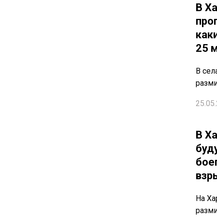
В Х
про
как
25 
В сел
разм
25.05.
В Х
буд
бое
взр
На Ха
разм