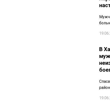
нас
Мужчи
боль
19.06.
В Х
муж
неи
бое
Спаса
райо
19.06.