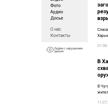
заг
Фото
рез
Аудио
взр
Досье
О нас
Спаса
Контакты
Харьк
01.08.
Людям с нарушением
зрения
В Х
схв
ору
В Чуг
жител
11.07.