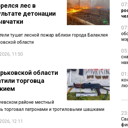
07
орелся лес в
ро
ультате детонации
че
ывчатки
07
об
тели тушат лесной пожар вблизи города Балаклея
мэ
овской области
05
2026, 11:50
сна
на
арьковской области
01
атили торговца
ко
лю
жием
уевском районе местный
ь торговал патронами и тротиловыми шашками
23
Св
2026, 12:11
фи