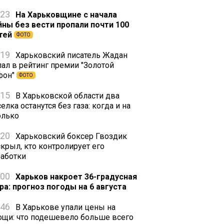
:23
На Харьковщине с начала
йны без вести пропали почти 100
тей
ФОТО
:19
Харьковский писатель Жадан
пал в рейтинг премии "Золотой
фон"
ФОТО
:15
В Харьковской области два
елка останутся без газа: когда и на
олько
:20
Харьковский боксер Гвоздик
скрыл, кто контролирует его
работки
:00
Харьков накроет 36-градусная
ра: прогноз погоды на 6 августа
:46
В Харькове упали цены на
ощи: что подешевело больше всего