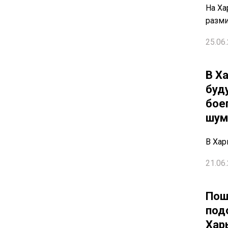
На Ха
разм
25.06.
В Х
буд
бое
шум
В Хар
21.06.
Пош
под
Хар