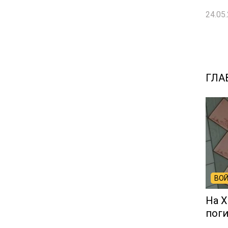
24.05.
ГЛА
ВОЙ
На Х
поги