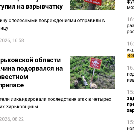
фу
тупил на взрывчатку
мо
16
ну с телесными повреждениями отправили в
ра
ницу
ро
2026, 16:58
16
ук
ФО
арьковской области
чина подорвался на
16
под
звестном
из
припасе
15
за
тели ликвидировали последствия атак в четырех
пр
нах Харьковщины
ха
2026, 08:22
15
но