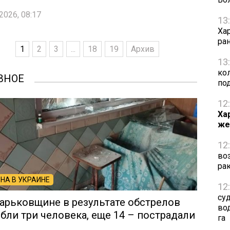
2026, 08:17
13
Ха
ра
1
2
3
...
18
19
Архив
13
ко
ВНОЕ
по
12
Ха
же
12
во
ра
НА В УКРАИНЕ
12
су
арьковщине в результате обстрелов
во
бли три человека, еще 14 – пострадали
га