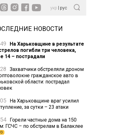
укр
|
рус
ОСЛЕДНИЕ НОВОСТИ
:49
На Харьковщине в результате
стрелов погибли три человека,
е 14 – пострадали
:28
Захватчики обстреляли дроном
 оптоволокне гражданское авто в
рьковской области: пострадал
ловек
:05
На Харьковщине враг усилил
тупление, за сутки – 23 атаки
:54
Горели частные дома на 150
.м: ГСЧС – по обстрелам в Балаклее
ТО