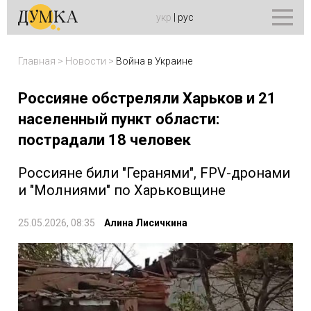
укр
|
рус
Главная
>
Новости
>
Война в Украине
Россияне обстреляли Харьков и 21
населенный пункт области:
пострадали 18 человек
Россияне били "Геранями", FPV-дронами
и "Молниями" по Харьковщине
25.05.2026, 08:35
Алина Лисичкина