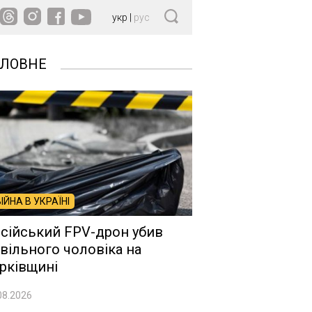
укр
|
рус
ОЛОВНЕ
ВІЙНА В УКРАЇНІ
сійський FPV-дрон убив
вільного чоловіка на
рківщині
08.2026