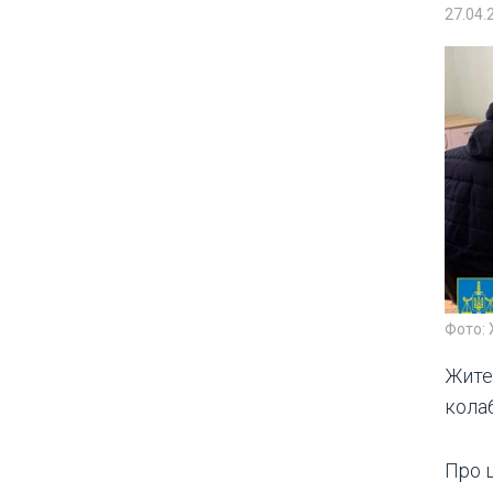
27.04.
Фото: 
Жите
колаб
Про 