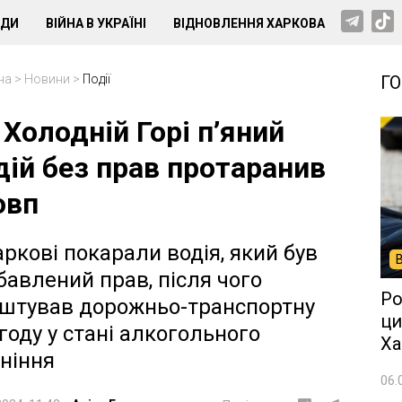
НДИ
ВІЙНА В УКРАЇНІ
ВІДНОВЛЕННЯ ХАРКОВА
на
>
Новини
>
Події
Г
 Холодній Горі п’яний
дій без прав протаранив
овп
аркові покарали водія, який був
бавлений прав, після чого
Ро
штував дорожньо-транспортну
ци
году у стані алкогольного
Ха
яніння
06.