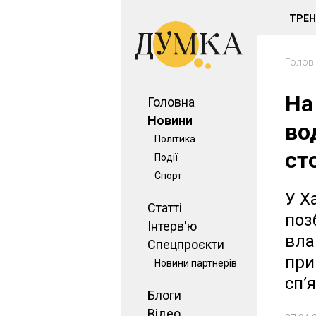
ТРЕ
Голов
На
Головна
Новини
во
Політика
ст
Події
Спорт
У Х
Статті
поз
Інтерв'ю
вла
Спецпроєкти
при
Новини партнерів
сп’
Блоги
Відео