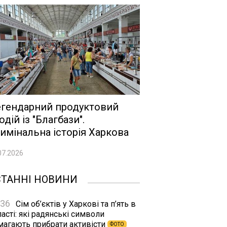
гендарний продуктовий
одій із "Благбази".
имінальна історія Харкова
07.2026
СТАННІ НОВИНИ
:36
Сім об’єктів у Харкові та п’ять в
асті: які радянські символи
магають прибрати активісти
ФОТО