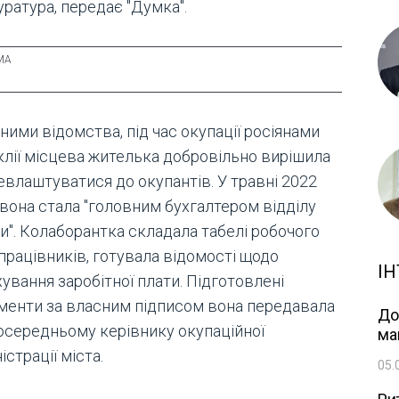
ратура, передає "Думка".
ними відомства, під час окупації росіянами
клії місцева жителька добровільно вирішила
евлаштуватися до окупантів. У травні 2022
 вона стала "головним бухгалтером відділу
и". Колаборантка складала табелі робочого
працівників, готувала відомості щодо
ІН
ування заробітної плати. Підготовлені
менти за власним підписом вона передавала
До
осередньому керівнику окупаційної
ма
істрації міста.
05.