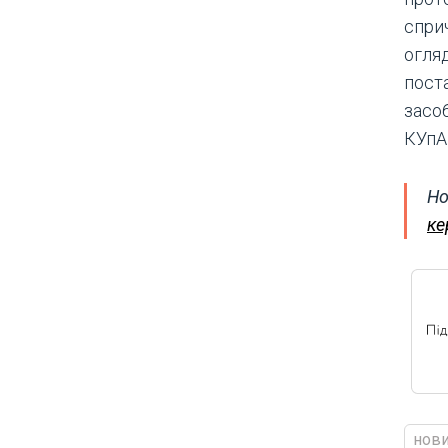
сприч
огляд
поста
засо
КУпА
Но
ке
нови