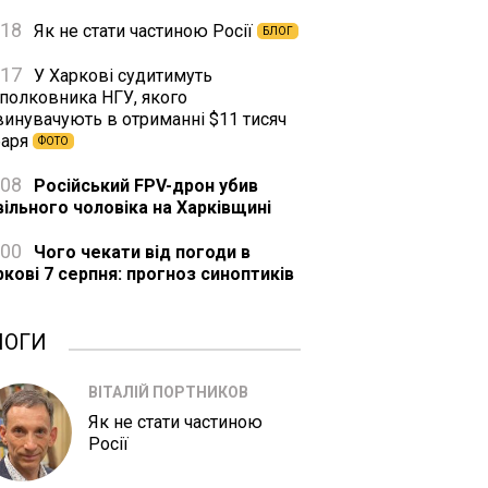
:18
Як не стати частиною Росії
БЛОГ
:17
У Харкові судитимуть
дполковника НГУ, якого
винувачують в отриманні $11 тисяч
баря
ФОТО
:08
Російський FPV-дрон убив
вільного чоловіка на Харківщині
:00
Чого чекати від погоди в
ркові 7 серпня: прогноз синоптиків
ЛОГИ
ВІТАЛІЙ ПОРТНИКОВ
Як не стати частиною
Росії