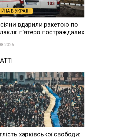
ВІЙНА В УКРАЇНІ
сіяни вдарили ракетою по
лаклії: п’ятеро постраждалих
08.2026
АТТІ
глість харківської свободи: