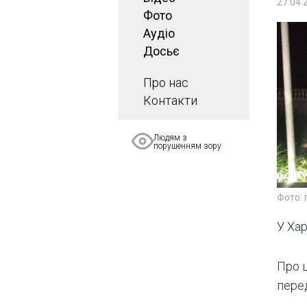
27.04.
Фото
Аудіо
Досьє
Про нас
Контакти
Людям з
порушенням зору
Фото: 
У Хар
Про 
пере