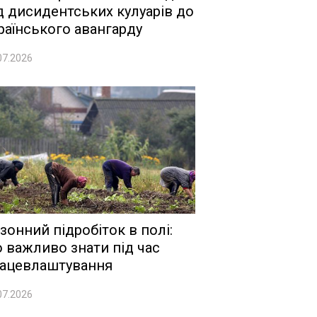
д дисидентських кулуарів до
раїнського авангарду
07.2026
зонний підробіток в полі:
 важливо знати під час
ацевлаштування
07.2026