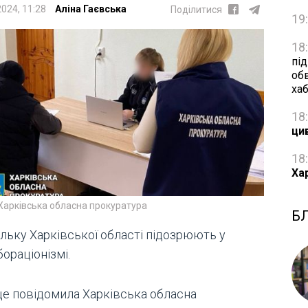
2024, 11:28
Аліна Гаєвська
Поділитися
19
18
пі
об
ха
18
ци
18
Ха
Харківська обласна прокуратура
Б
льку Харківської області підозрюють у
ораціонізмі.
це повідомила Харківська обласна