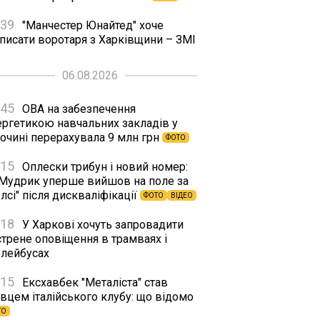
:39
"Манчестер Юнайтед" хоче
дписати воротаря з Харківщини – ЗМІ
06.08.2026
:45
ОВА на забезпечення
ергетикою навчальних закладів у
сочині перерахувала 9 млн грн
ФОТО
:15
Оплески трибун і новий номер:
 Мудрик уперше вийшов на поле за
лсі" після дискваліфікації
ФОТО
ВІДЕО
:18
У Харкові хочуть запровадити
стрене оповіщення в трамваях і
олейбусах
:15
Ексхавбек "Металіста" став
вцем італійського клубу: що відомо
ТО