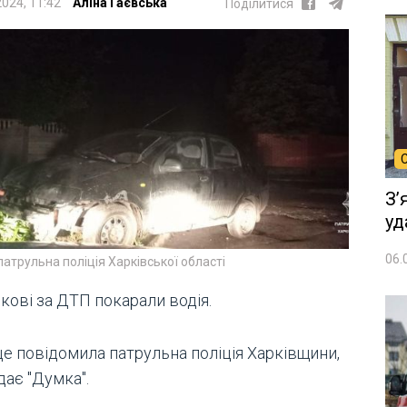
2024, 11:42
Аліна Гаєвська
Поділитися
Зʼ
уд
06.
патрульна поліція Харківської області
кові за ДТП покарали водія.
це повідомила патрульна поліція Харківщини,
дає "Думка".