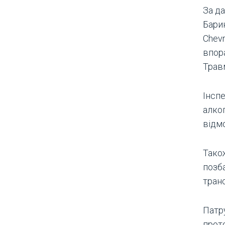
За да
Бари
Chevr
впора
Трав
Інсп
алког
відм
Тако
позб
тран
Патр
прот