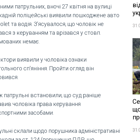
ві
ними патрульних, вночі 27 квітня на вулиці
ук
кадній поліцейські виявили пошкоджене авто
olet та водія. З’ясувалося, що чоловік не
31.
вся з керуванням та врізався у стовп.
мованих немає.
ектори виявили у чоловіка ознаки
ольного сп'яніння. Пройти огляд він
овився.
ж патрульні встановили, що суд раніше
Се
авив чоловіка права керування
що
спортними засобами.
пр
31.
ульні склали щодо порушника адміністративні
околи за ст. 124 (порушення ПДР, що