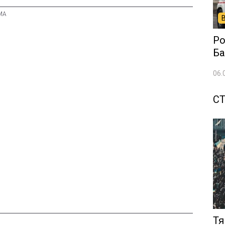
Ро
Ба
06.
СТ
Тя