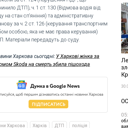
инило ДТП), ч. 1 ст. 130 (Відмова водія від
у на стан сп’яніння) та адміністративну
нову за ч. 2 ст. 126 (керування транспортним
бом особою, яка не має права керування)
П. Матеріали передадуть до суду.
вини Харкова сьогодні:
У Харкові жінка за
Ле
рмом Skoda на смерть збила пішохода
зл
Кр
30.
О
05
обл
ни Харкова
Харків
ДТП
поліція
ви