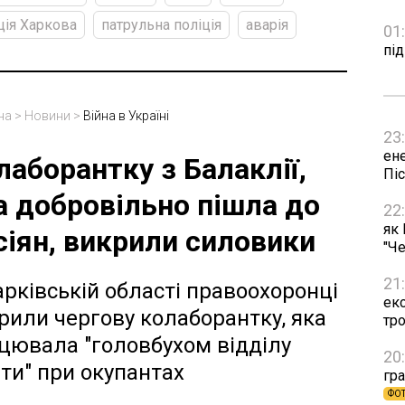
ція Харкова
патрульна поліція
аварія
01
пі
на
>
Новини
>
Війна в Україні
23
ен
лаборантку з Балаклії,
Пі
а добровільно пішла до
22
як
сіян, викрили силовики
"Че
21
арківській області правоохоронці
ек
рили чергову колаборантку, яка
тр
цювала "головбухом відділу
20
іти" при окупантах
гра
ФО