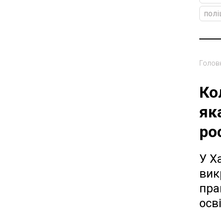
полі
Голов
Ко
як
ро
У Х
вик
пра
осв