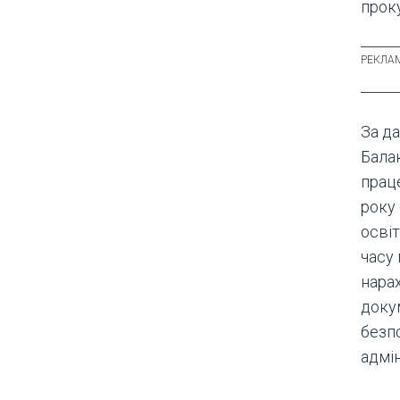
проку
За да
Бала
прац
року
освіт
часу 
нарах
доку
безп
адмін