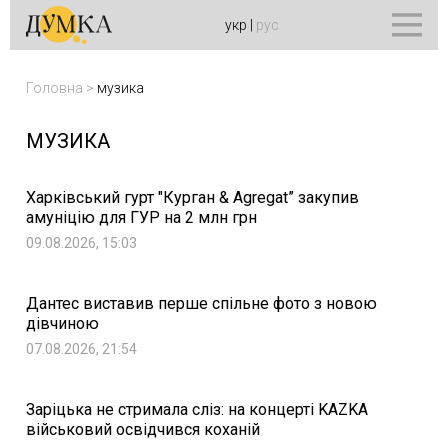
укр
|
рус
Головна
>
музика
МУЗИКА
Харківський гурт "Курган & Agregat” закупив
амуніцію для ГУР на 2 млн грн
09.08.2026, 15:03
Дантес виставив перше спільне фото з новою
дівчиною
07.08.2026, 21:54
Заріцька не стримала сліз: на концерті KAZKA
військовий освідчився коханій