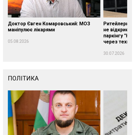
Доктор Євген Комаровський: МОЗ
Ритейлерка А
маніпулює лікарями
не відкриєть
паркінгу "Нік
05.08.2026
через техніч
30.07.2026
ПОЛІТИКА