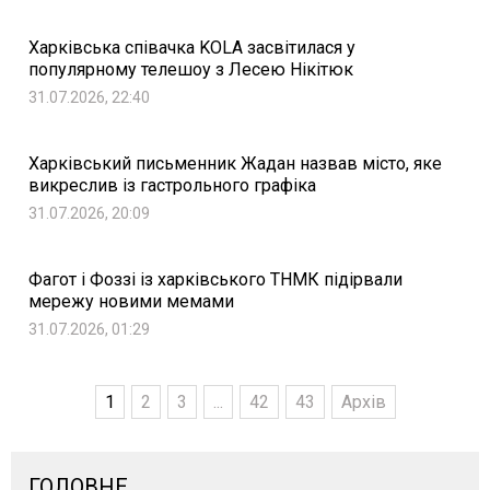
Харківська співачка KOLA засвітилася у
популярному телешоу з Лесею Нікітюк
31.07.2026, 22:40
Харківський письменник Жадан назвав місто, яке
викреслив із гастрольного графіка
31.07.2026, 20:09
Фагот і Фоззі із харківського ТНМК підірвали
мережу новими мемами
31.07.2026, 01:29
1
2
3
...
42
43
Архів
ГОЛОВНЕ