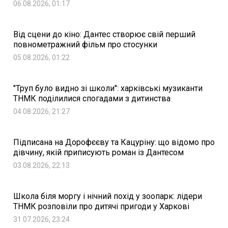
06.08.2026, 01:17
Від сцени до кіно: Дантес створює свій перший
повнометражний фільм про стосунки
05.08.2026, 01:22
"Труп було видно зі школи": харківські музиканти
ТНМК поділилися спогадами з дитинства
04.08.2026, 21:27
Підписана на Дорофєєву та Кацуріну: що відомо про
дівчину, якій приписують роман із Дантесом
03.08.2026, 22:13
Школа біля моргу і нічний похід у зоопарк: лідери
ТНМК розповіли про дитячі пригоди у Харкові
31.07.2026, 23:24