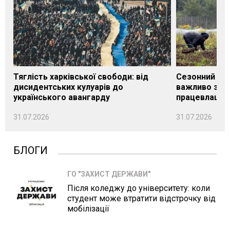
Тяглість харківської свободи: від
Сезонний під
дисидентських кулуарів до
важливо знат
українського авангарду
працевлашту
31.07.2026
31.07.2026
БЛОГИ
ГО "ЗАХИСТ ДЕРЖАВИ"
Після коледжу до університету: коли
студент може втратити відстрочку від
мобілізації