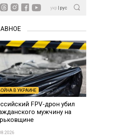
укр
|
рус
ЛАВНОЕ
ВОЙНА В УКРАИНЕ
ссийский FPV-дрон убил
ажданского мужчину на
рьковщине
08.2026