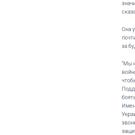
знач
сказ
Она 
почт
за бу
"Мы 
войн
чтобы
Подде
боят
Имен
Укра
звон
защи