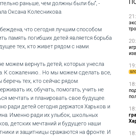
П
ительно раньше, чем должны были бы", -
ала Оксана Колесникова.
21
эк
тр
убеждена, что сегодня лучшим способом
ить память погибших детей является борьба
20
дущее тех, кто живет рядом с нами.
игр
из
не можем вернуть детей, которых унесла
19
а. К сожалению... Но мы можем сделать все,
БЛ
 беречь тех, кто сейчас рядом.
18
рживать их, обучать, помогать, учить не
по
по
ься мечтать и планировать свое будущее.
но ради детей сегодня держатся Харьков и
18
ина. Именно ради их улыбок, школьных
гр
Ха
ков, детских мечтаний и будущего наши
тники и защитницы сражаются на фронте. И
18