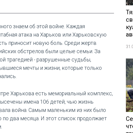
Тя
св
ного знаем об этой войне. Каждая
ку
ав
табная атака на Харьков или Харьковскую
сть приносит новую боль. Среди жертв
31.
ийских обстрелов были целые семьи. За
ой трагедией - разрушенные судьбы,
ывшиеся мечты и жизни, которые только
нались.
нтре Харькова есть мемориальный комплекс,
высечены имена 106 детей, чью жизнь
вала война. Самым маленьким из них было
Се
о по два месяца. И этот список продолжает
чт
.