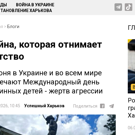
НДЫ
ВОЙНА В УКРАИНЕ
ТАНОВЛЕНИЕ ХАРЬКОВА
ая
>
Блоги
Г
йна, которая отнимает
тство
юня в Украине и во всем мире
ечают Международный день
инных детей - жертв агрессии
Ро
2026, 10:45
Успешный Харьков
Поделиться
гр
Ха
06.