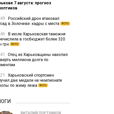
рькове 7 августа: прогноз
ноптиков
:49
Российский дрон атаковал
тсад в Золочеве: кадры с места
ФОТО
:46
В июле Харьковская таможня
речислила в госбюджет более 320
н грн
ФОТО
:41
Отец из Харьковщины накопил
тверть миллиона долга по
иментам
:21
Харьковский спортсмен
лучил две медали на чемпионате
ропы по жиму лежа
ФОТО
ЛОГИ
ВИТАЛИЙ ПОРТНИКОВ