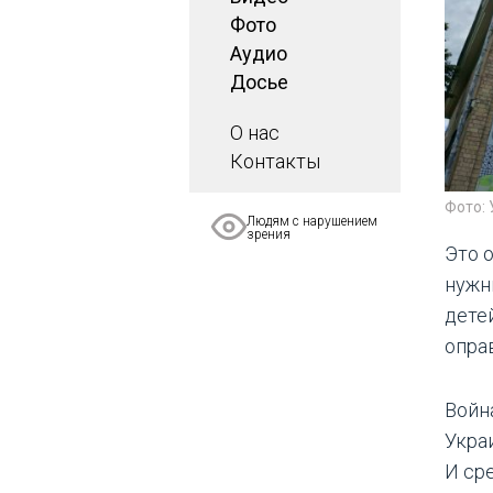
Фото
Аудио
Досье
О нас
Контакты
Фото:
Людям с нарушением
зрения
Это о
нужн
дете
опра
Войн
Укра
И сре