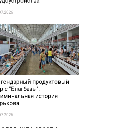
удоустройства
07.2026
гендарный продуктовый
р с "Благбазы".
иминальная история
рькова
07.2026