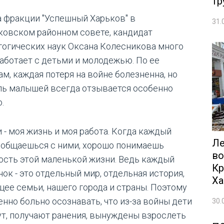
тр
а фракции "Успешный Харьков" в
31.
ковском районном совете, кандидат
гогических наук Оксана Колесникова много
работает с детьми и молодежью. По ее
ам, каждая потеря на войне болезненна, но
ль малышей всегда отзывается особенно
.
 - моя жизнь и моя работа. Когда каждый
Ле
 общаешься с ними, хорошо понимаешь
во
ость этой маленькой жизни. Ведь каждый
Кр
ок - это отдельный мир, отдельная история,
Ха
щее семьи, нашего города и страны. Поэтому
енно больно осознавать, что из-за войны дети
30.
ут, получают ранения, вынуждены взрослеть