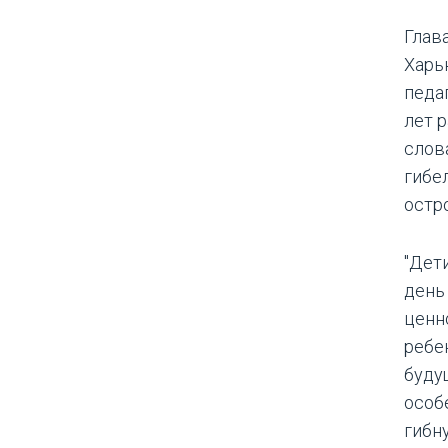
Глав
Харь
педа
лет 
слов
гибе
остро
"Дети
день
ценн
ребен
буду
особ
гибн