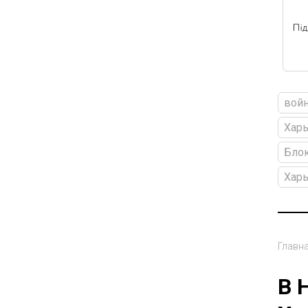
войн
Харь
Блок
Хар
Главн
В 