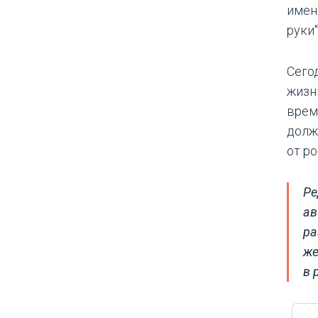
имен
руки"
Сего
жизн
врем
долж
от р
Ре
ав
ра
же
в 