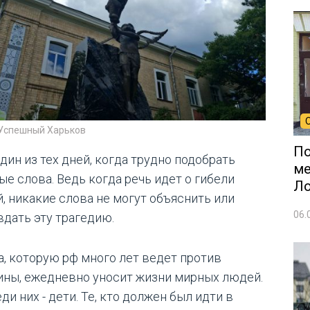
 Успешный Харьков
По
дин из тех дней, когда трудно подобрать
ме
ые слова. Ведь когда речь идет о гибели
Л
й, никакие слова не могут объяснить или
06.
вдать эту трагедию.
а, которую рф много лет ведет против
ины, ежедневно уносит жизни мирных людей.
ди них - дети. Те, кто должен был идти в