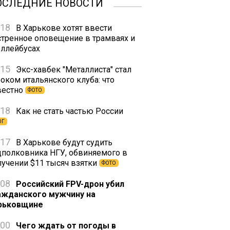
ОСЛЕДНИЕ НОВОСТИ
:18
В Харькове хотят ввести
стренное оповещение в трамваях и
оллейбусах
:15
Экс-хавбек "Металлиста" стал
оком итальянского клуба: что
вестно
ФОТО
:18
Как не стать частью России
ОГ
:17
В Харькове будут судить
дполковника НГУ, обвиняемого в
лучении $11 тысяч взятки
ФОТО
:08
Российский FPV-дрон убил
ажданского мужчину на
рьковщине
:00
Чего ждать от погоды в