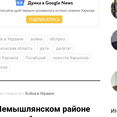
а в Украине
война
обстрел
ковская область
дети
депутат
 Кернеса
Погибший
новости Харькова
ьков
ая
>
Новости
>
Война в Украине
Немышлянском районе
И