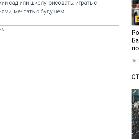
ий сад или школу, рисовать, играть с
ьями, мечтать о будущем.
Ро
Ба
по
06.
С