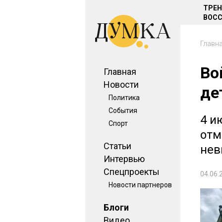
ТРЕ
ВОСС
Главн
Во
Главная
Новости
де
Политика
События
4 и
Спорт
отм
Статьи
нев
Интервью
Спецпроекты
04.06.
Новости партнеров
Блоги
Видео