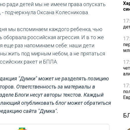
Ха
но ради детей мы не имеем права опускать
си
, - подчеркнула Оксана Колесникова.
17
де
дня мы вспоминаем каждого ребенка, чью
ь оборвала российская агрессия. И в то же
17
пе
я еще раз напоминаем себе: наши дети
мл
ны жить под мирным небом, а не прятаться
оссийских ракет и БПЛА.
17
че
ал
дакция "Думки" может не разделять позицию
17
торов. Ответственность за материалы в
по
зделе Блоги несут авторы текстов. Каждый
Ев
лающий опубликовать блог может обратиться
редакцию сайта "Думка".
Б