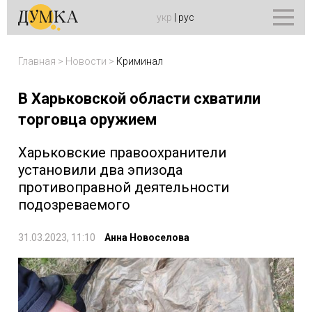
укр
|
рус
Главная
>
Новости
>
Криминал
В Харьковской области схватили
торговца оружием
Харьковские правоохранители
установили два эпизода
противоправной деятельности
подозреваемого
31.03.2023, 11:10
Анна Новоселова