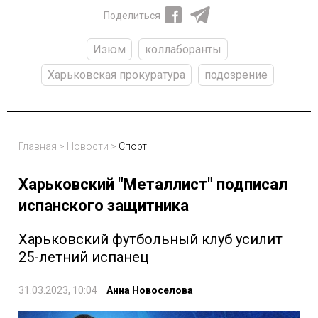
Поделиться
Изюм
коллаборанты
Харьковская прокуратура
подозрение
Главная
>
Новости
>
Спорт
Харьковский "Металлист" подписал
испанского защитника
Харьковский футбольный клуб усилит
25-летний испанец
31.03.2023, 10:04
Анна Новоселова