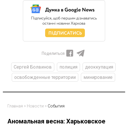
Поделиться
Сергей Болвинов
полиция
деоккупация
освобожденные территории
минирование
Главная
>
Новости
>
События
Аномальная весна: Харьковское