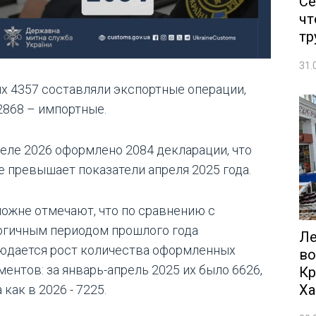
Се
чт
тр
31.
их 4357 составляли экспортные операции,
2868 – импортные.
реле 2026 оформлено 2084 декларации, что
е превышает показатели апреля 2025 года.
можне отмечают, что по сравнению с
огичным периодом прошлого года
Ле
юдается рост количества оформленных
во
ментов: за январь-апрель 2025 их было 6626,
Кр
Ха
 как в 2026 - 7225.