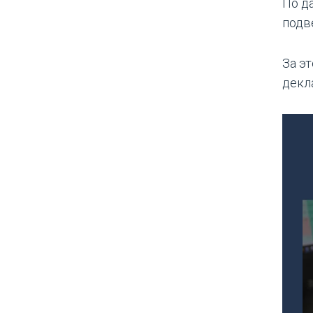
По д
подв
За э
декл