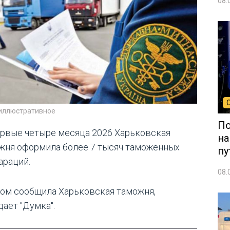
08.
 иллюстративное
По
ервые четыре месяца 2026 Харьковская
на
жня оформила более 7 тысяч таможенных
пу
араций.
08.
том сообщила Харьковская таможня,
дает "Думка".