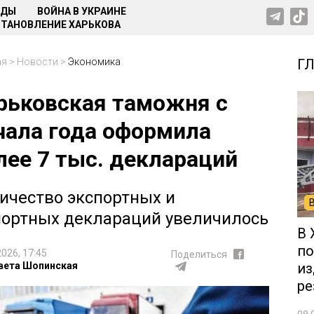
НДЫ
ВОЙНА В УКРАИНЕ
ТАНОВЛЕНИЕ ХАРЬКОВА
ая
>
Новости
>
Экономика
Г
рьковская таможня с
чала года оформила
лее 7 тыс. деклараций
ичество экспортных и
ортных деклараций увеличилось
В 
по
2026, 17:45
Поделиться
вета Шопинская
из
ре