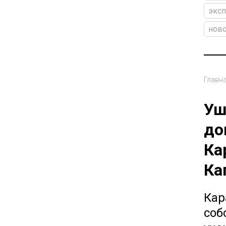
эксп
ново
Главн
Уш
до
Ка
Ка
Кар
соб