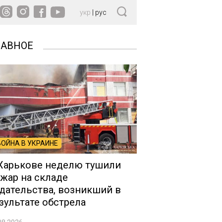
укр
|
рус
ЛАВНОЕ
ВОЙНА В УКРАИНЕ
Харькове неделю тушили
жар на складе
дательства, возникший в
зультате обстрела