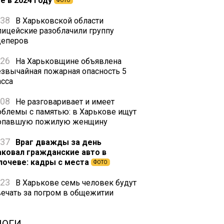
е в 2024 году
ФОТО
:38
В Харьковской области
лицейские разоблачили группу
цеперов
:26
На Харьковщине объявлена
езвычайная пожарная опасность 5
асса
:08
Не разговаривает и имеет
облемы с памятью: в Харькове ищут
опавшую пожилую женщину
:37
Враг дважды за день
аковал гражданские авто в
лочеве: кадры с места
ФОТО
:23
В Харькове семь человек будут
вечать за погром в общежитии