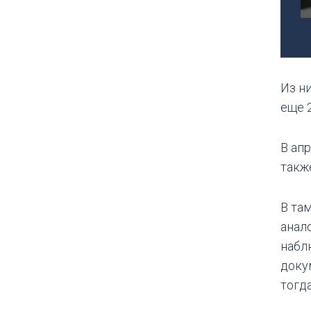
Из н
еще 
В ап
такж
В та
анал
набл
доку
тогда