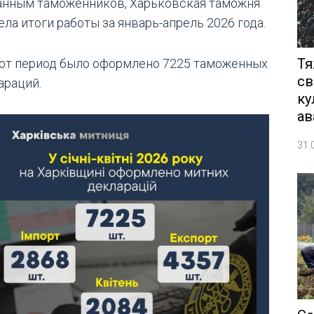
анным таможенников, Харьковская таможня
ела итоги работы за январь-апрель 2026 года.
Тя
тот период было оформлено 7225 таможенных
св
араций.
ку
ав
31.