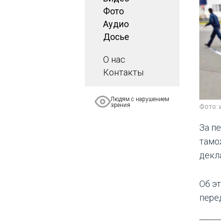
Фото
Аудио
Досье
О нас
Контакты
Людям с нарушением
зрения
Фото:
За п
тамо
декл
Об э
пере