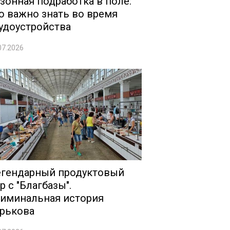
зонная подработка в поле:
о важно знать во время
удоустройства
07.2026
гендарный продуктовый
р с "Благбазы".
иминальная история
рькова