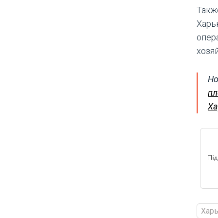
Такж
Харь
опер
хозя
Но
пл
Ха
Харь