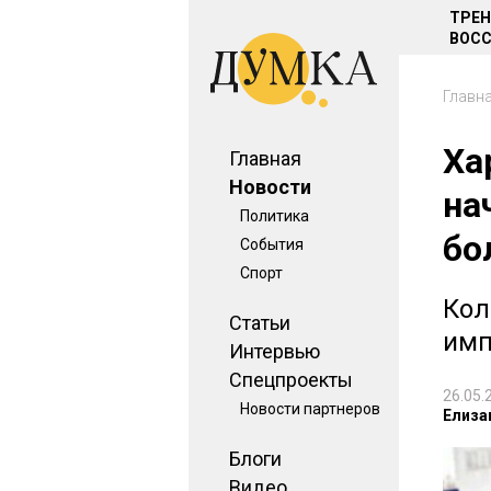
ТРЕ
ВОСС
Главн
Ха
Главная
Новости
на
Политика
бо
События
Спорт
Кол
Статьи
имп
Интервью
Спецпроекты
26.05.
Новости партнеров
Елиза
Блоги
Видео