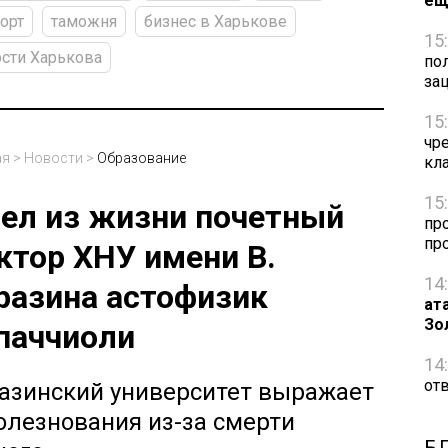
ещ
орт
таможня
бизнес в Харькове
15
сти Харькова
по
за
15
чр
ая
>
Новости
>
Образование
кл
15
ел из жизни почетный
пр
пр
ктор ХНУ имени В.
14
разина астофизик
ат
Зо
паччиоли
14
от
азинский университет выражает
олезнования из-за смерти