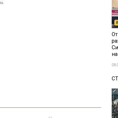
От
ра
Си
на
08.
С