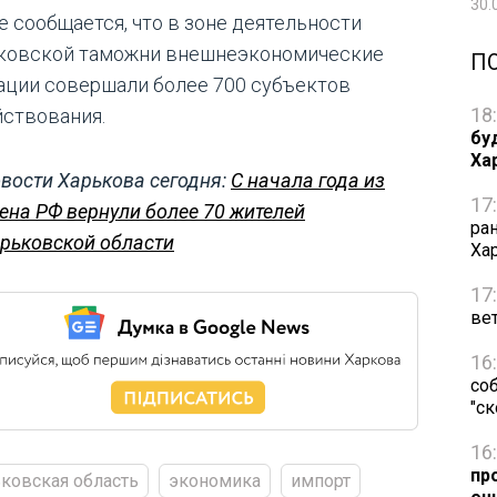
30.
е сообщается, что в зоне деятельности
ковской таможни внешнеэкономические
П
ации совершали более 700 субъектов
18
йствования.
бу
Ха
вости Харькова сегодня:
С начала года из
17
ена РФ вернули более 70 жителей
ра
рьковской области
Ха
17
ве
16
со
"с
16
пр
ковская область
экономика
импорт