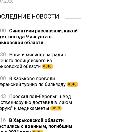
07.2026
ОСЛЕДНИЕ НОВОСТИ
:00
Синоптики рассказали, какой
дет погода 9 августа в
рьковской области
:30
Новый министр наградил
неного полицейского из
рьковской области
ФОТО
:00
В Харькове провели
теранский турнир по бильярду
ФОТО
:43
Проехал пол-Европы: швед
бственноручно доставил в Изюм
корую" и медикаменты
ФОТО
:16
В Харьковской области
остились с военным, погибшим