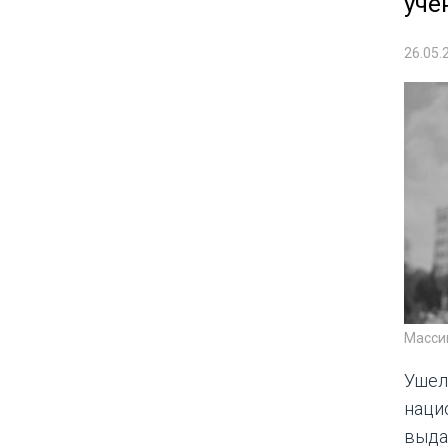
уче
26.05.
Массим
Ушел
наци
выда