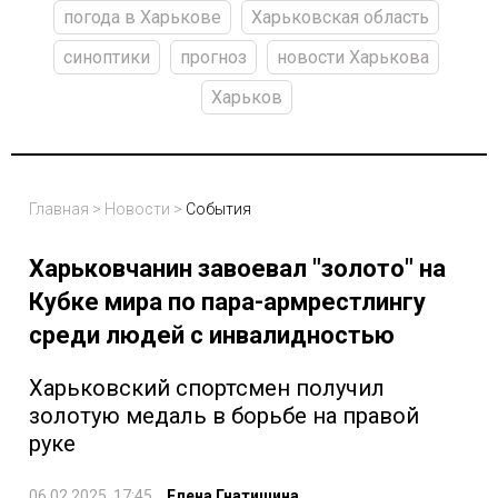
погода в Харькове
Харьковская область
синоптики
прогноз
новости Харькова
Харьков
Главная
>
Новости
>
События
Харьковчанин завоевал "золото" на
Кубке мира по пара-армрестлингу
среди людей с инвалидностью
Харьковский спортсмен получил
золотую медаль в борьбе на правой
руке
06.02.2025, 17:45
Елена Гнатишина