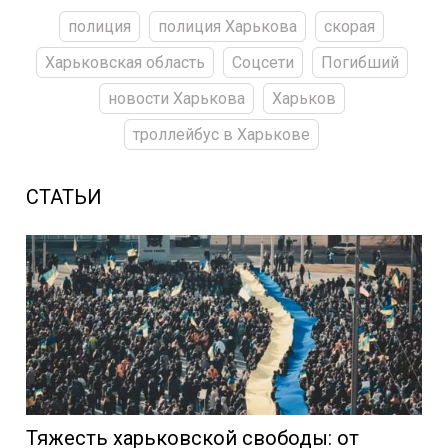
полиция
полиция Харькова
скорая
Харьковская область
Соцсети
Погибший
новости Харькова
Харьков
троллейбус в Харькове
СТАТЬИ
Тяжесть харьковской свободы: от