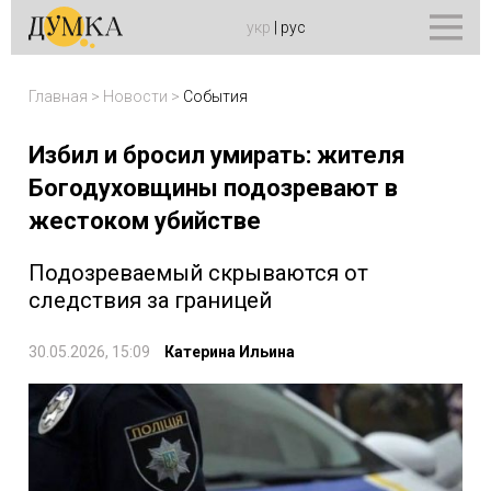
укр
|
рус
Главная
>
Новости
>
События
Избил и бросил умирать: жителя
Богодуховщины подозревают в
жестоком убийстве
Подозреваемый скрываются от
следствия за границей
30.05.2026, 15:09
Катерина Ильина