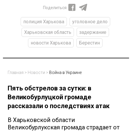
Поделиться
полиция Харькова
уголовное дело
Харьковская область
задержание
новости Харькова
Берестин
Главная
>
Новости
>
Война в Украине
Пять обстрелов за сутки: в
Великобурлуцкой громаде
рассказали о последствиях атак
В Харьковской области
Великобурлукская громада страдает от