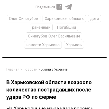
Поделиться
Олег Синегубов
Харьковская область
дети
раненный
Погибший
Синегубов Олег Васильевич
новости Харькова
Харьков
Главная
>
Новости
>
Война в Украине
В Харьковской области возросло
количество пострадавших после
удара РФ по ферме
На Харьковщине из-за удара россиян