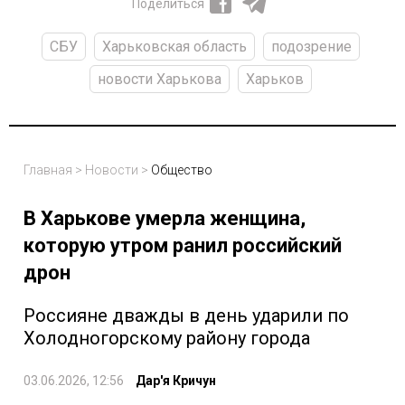
Поделиться
СБУ
Харьковская область
подозрение
новости Харькова
Харьков
Главная
>
Новости
>
Общество
В Харькове умерла женщина,
которую утром ранил российский
дрон
Россияне дважды в день ударили по
Холодногорскому району города
03.06.2026, 12:56
Дар'я Кричун