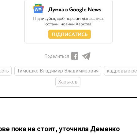
Поделиться
асть
Тимошко Владимир Владимирович
кадровые ре
Харьков
ове пока не стоит, уточнила Деменко