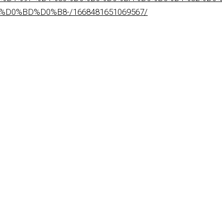
0%BD%D0%B8-/1668481651069567/