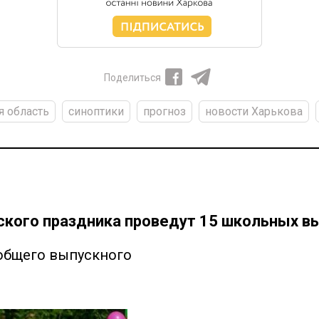
Поделиться
я область
синоптики
прогноз
новости Харькова
ского праздника проведут 15 школьных в
 общего выпускного