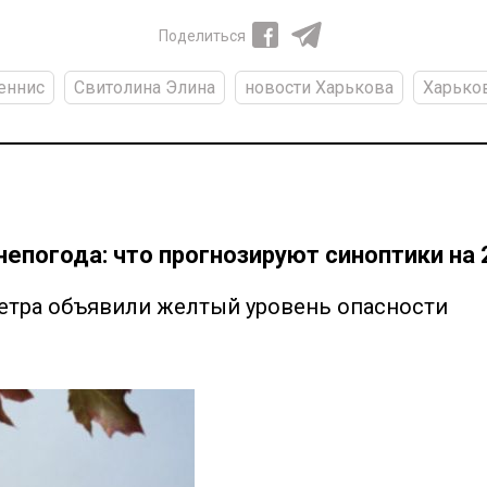
Поделиться
еннис
Свитолина Элина
новости Харькова
Харько
епогода: что прогнозируют синоптики на 
ветра объявили желтый уровень опасности