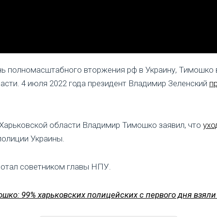
ень полномасштабного вторжения рф в Украину, Тимошко 
асти. 4 июля 2022 года президент Владимир Зеленский
п
 Харьковской области Владимир Тимошко заявил, что
ухо
полиции Украины.
ботал советником главы НПУ.
шко: 99% харьковских полицейских с первого дня взяли 