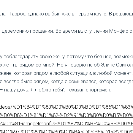
лан Гаррос, однако выбыл уже в первом круге. В решающе
и церемонию прощания. Во время выступления Монфис о
чу поблагодарить свою жену, потому что без нее, возмож
 лет ты рядом со мной. Но я говорю не об Элине Свитоли
жене, которая рядом в любой ситуации, в любой момент
ая всегда была рядом, когда я сомневался, которая всегд
 нашу дочь. Я люблю тебя", - сказал спортсмен.
aine/videos/%D1%84%D1%80%D0%B0%D0%BD%D1%86%D1
%D0%B8%D1%81%D1%82-%D2%91%D0%B0%D0%B5%D0%
D1%81-iamgaelmonfils-%D1%87%D0%BE%D0%BB%D0%
%D1%97-%D1%80%D0%B0%D0%BA%D0%B5%D1%82%D0%