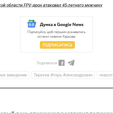
кой области FPV-дрон атаковал 45-летнего мужчину
Поделиться
ное заведение
Терехов Игорь Александрович
новост