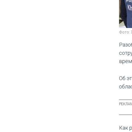
Фото: 
Разо
сотр
врем
Об э
обла
Как 