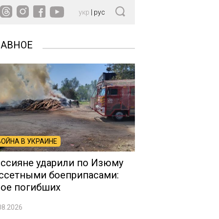
укр
|
рус
ЛАВНОЕ
ВОЙНА В УКРАИНЕ
ссияне ударили по Изюму
ссетными боеприпасами:
ое погибших
08.2026