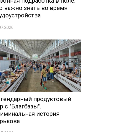
зонная подработка в поле:
о важно знать во время
удоустройства
07.2026
гендарный продуктовый
р с "Благбазы".
иминальная история
рькова