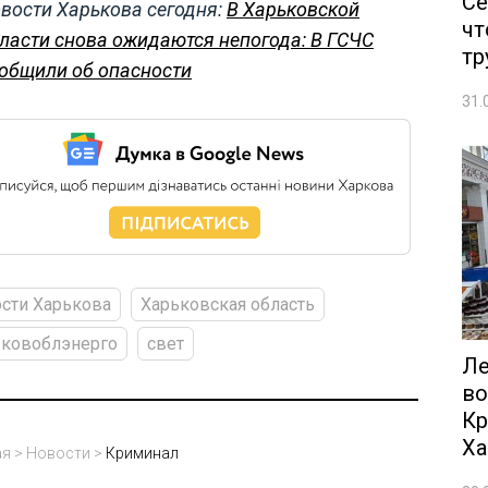
Се
вости Харькова сегодня:
В Харьковской
чт
ласти снова ожидаются непогода: В ГСЧС
тр
общили об опасности
31.
сти Харькова
Харьковская область
ьковоблэнерго
свет
Ле
во
Кр
Ха
ая
>
Новости
>
Криминал