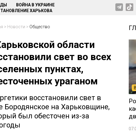
НДЫ
ВОЙНА В УКРАИНЕ
ТАНОВЛЕНИЕ ХАРЬКОВА
ая
>
Новости
>
Общество
Г
Харьковской области
сстановили свет во всех
селенных пунктах,
есточенных ураганом
ргетики восстановили свет в
Ро
е Бородянское на Харьковщине,
ка
орый был обесточен из-за
дв
огоды
07.