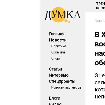
ТРЕ
ВОСС
Главн
В 
Главная
Новости
во
Политика
на
События
Спорт
об
Статьи
Эне
Интервью
Спецпроекты
сел
Новости партнеров
кот
неп
Блоги
Видео