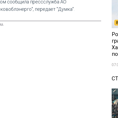
том сообщила прессслужба АО
ьковоблэнерго", передает "Думка".
Ро
гр
Ха
по
07.
С