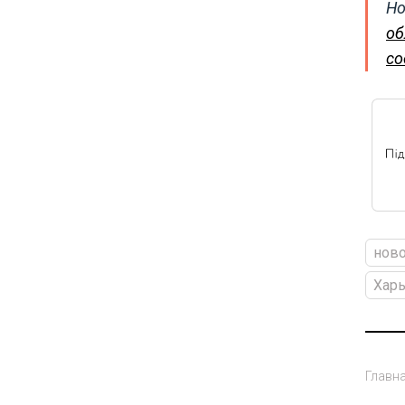
Но
об
со
ново
Хар
Главн