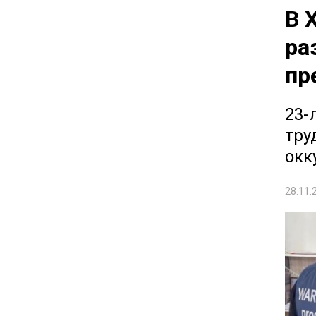
В 
ра
пр
23-
тру
окк
28.11.