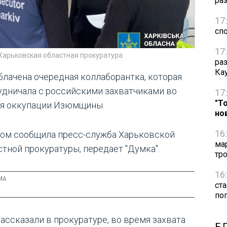
ра
17
сп
17
Харьковская областная прокуратура
ра
Ка
блачена очередная коллаборантка, которая
удничала с российскими захватчиками во
17
"Т
я оккупации Изюмщины.
но
16
том сообщила пресс-служба Харьковской
ма
стной прокуратуры, передает "Думка".
тр
16
ст
по
рассказали в прокуратуре, во время захвата