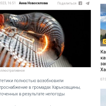
2023, 16:51
Анна Новоселова
Поделиться
Ка
ка
за
Ха
иллюстративное
07.
гетики полностью возобновили
троснабжение в громадах Харьковщины,
точенных в результате непогоды.