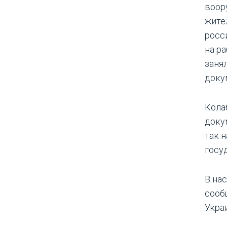
воор
жите
росс
на р
заня
доку
Кола
доку
так 
госу
В на
сообщ
Укра