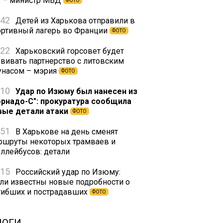
з – министр МВД
ФОТО
:42
Детей из Харькова отправили в
ортивный лагерь во Франции
ФОТО
:22
Харьковский горсовет будет
звивать партнерство с литовским
унасом – мэрия
ФОТО
:10
Удар по Изюму был нанесен из
орнадо-С": прокуратура сообщила
вые детали атаки
ФОТО
:51
В Харькове на день сменят
ршруты некоторых трамваев и
оллейбусов: детали
:15
Российский удар по Изюму:
али известны новые подробности о
гибших и пострадавших
ФОТО