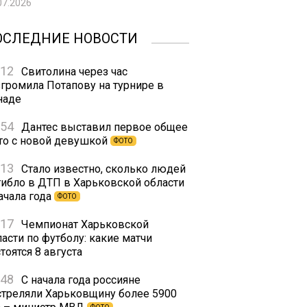
07.2026
ОСЛЕДНИЕ НОВОСТИ
:12
Свитолина через час
згромила Потапову на турнире в
наде
:54
Дантес выставил первое общее
то с новой девушкой
ФОТО
:13
Стало известно, сколько людей
гибло в ДТП в Харьковской области
ачала года
ФОТО
:17
Чемпионат Харьковской
асти по футболу: какие матчи
тоятся 8 августа
:48
С начала года россияне
стреляли Харьковщину более 5900