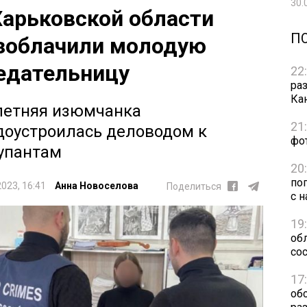
30.
Харьковской области
П
зоблачили молодую
едательницу
22
ра
Ка
летняя изюмчанка
21
доустроилась деловодом к
фо
упантам
20
по
2023, 16:41
Анна Новоселова
Поделиться
с н
19
обл
сос
17
об