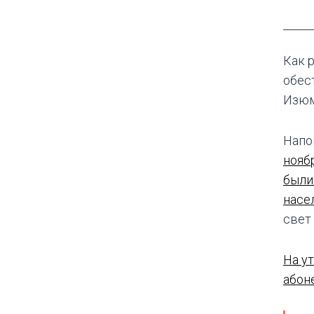
Как р
обес
Изюм
Напо
нояб
были
насе
свет
На у
абон