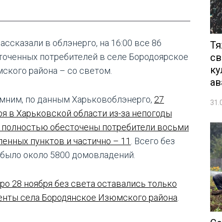
ассказали в облэнерго, на 16:00 все 86
Тя
св
точенных потребителей в селе Бородоярское
ку
ского района – со светом.
ав
мним, по данным Харьковоблэнерго,
27
31.
ря в Харьковской области из-за непогоды
 полностью обесточены потребители восьми
ленных пунктов и частично – 11
. Всего без
 было около 5800 домовладений.
тро 28 ноября без света оставались только
енты села Бородянское Изюмского района
.