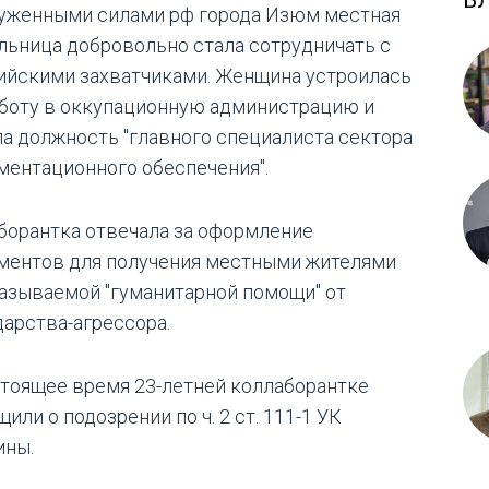
Б
уженными силами рф города Изюм местная
льница добровольно стала сотрудничать с
ийскими захватчиками. Женщина устроилась
аботу в оккупационную администрацию и
ла должность "главного специалиста сектора
ментационного обеспечения".
борантка отвечала за оформление
ментов для получения местными жителями
называемой "гуманитарной помощи" от
дарства-агрессора.
стоящее время 23-летней коллаборантке
или о подозрении по ч. 2 ст. 111-1 УК
ины.