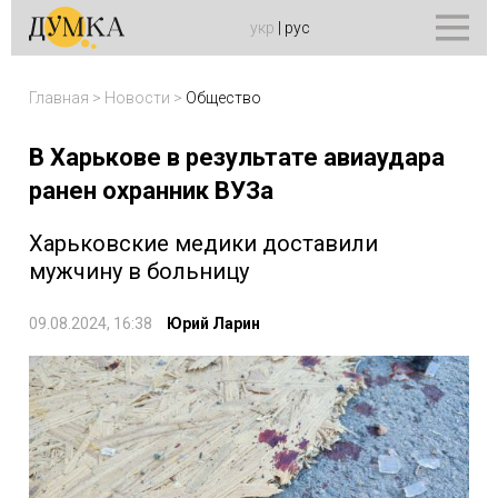
укр
|
рус
Главная
>
Новости
>
Общество
В Харькове в результате авиаудара
ранен охранник ВУЗа
Харьковские медики доставили
мужчину в больницу
09.08.2024, 16:38
Юрий Ларин