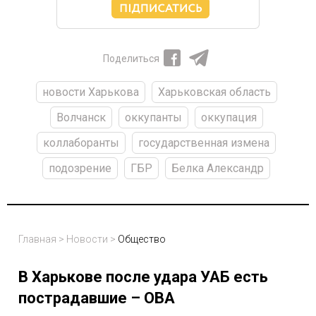
Поделиться
новости Харькова
Харьковская область
Волчанск
оккупанты
оккупация
коллаборанты
государственная измена
подозрение
ГБР
Белка Александр
Главная
>
Новости
>
Общество
В Харькове после удара УАБ есть
пострадавшие – ОВА