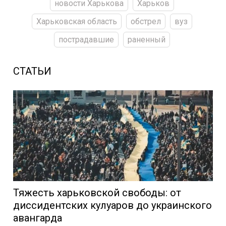
новости Харькова
Харьков
Харьковская область
обстрел
вуз
пострадавшие
раненный
СТАТЬИ
Тяжесть харьковской свободы: от
диссидентских кулуаров до украинского
авангарда