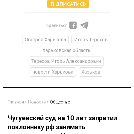
Поделиться
Обстрел Харькова
Игорь Терехов
Харьковская область
Терехов Игорь Александрович
новости Харькова
Харьков
Главная
>
Новости
>
Общество
Чугуевский суд на 10 лет запретил
поклоннику рф занимать