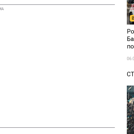
Ро
Ба
по
06.
С