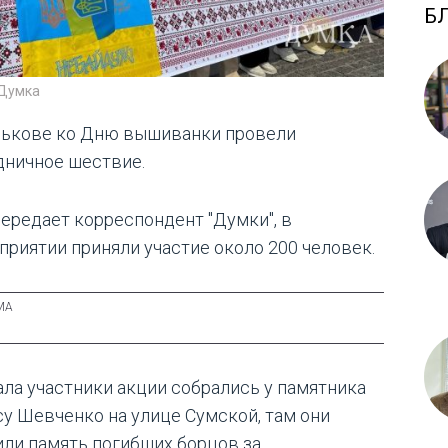
Б
 Думка
рькове ко Дню вышиванки провели
дничное шествие.
передает корреспондент "Думки", в
приятии приняли участие около 200 человек.
ала участники акции собрались у памятника
су Шевченко на улице Сумской, там они
или память погибших борцов за