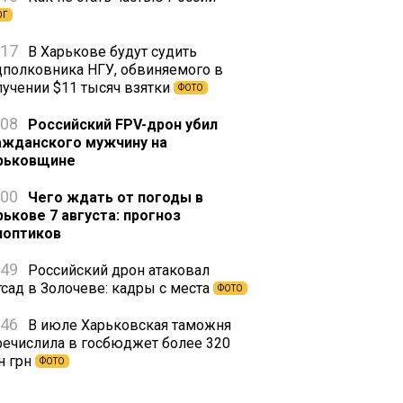
ОГ
:17
В Харькове будут судить
дполковника НГУ, обвиняемого в
лучении $11 тысяч взятки
ФОТО
:08
Российский FPV-дрон убил
ажданского мужчину на
рьковщине
:00
Чего ждать от погоды в
рькове 7 августа: прогноз
ноптиков
:49
Российский дрон атаковал
тсад в Золочеве: кадры с места
ФОТО
:46
В июле Харьковская таможня
речислила в госбюджет более 320
н грн
ФОТО