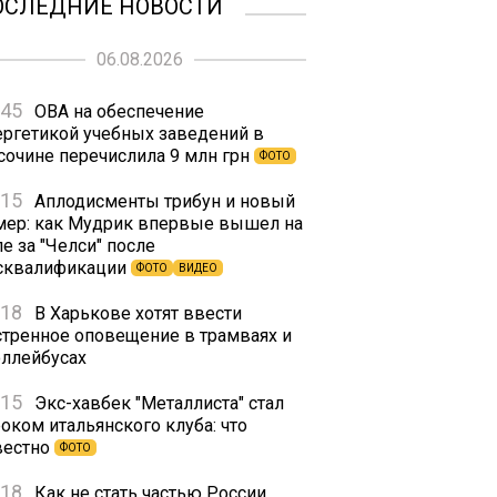
ОСЛЕДНИЕ НОВОСТИ
06.08.2026
:45
ОВА на обеспечение
ергетикой учебных заведений в
сочине перечислила 9 млн грн
ФОТО
:15
Аплодисменты трибун и новый
мер: как Мудрик впервые вышел на
е за "Челси" после
сквалификации
ФОТО
ВИДЕО
:18
В Харькове хотят ввести
стренное оповещение в трамваях и
оллейбусах
:15
Экс-хавбек "Металлиста" стал
оком итальянского клуба: что
вестно
ФОТО
:18
Как не стать частью России