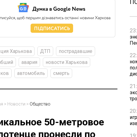
П
23
эн
Пе
ция Харькова
ДТП
пострадавшие
22
но
ибший
авария
новости Харькова
пол
ьков
автомобиль
смерть
ди
21
эк
тр
ая
>
Новости
>
Общество
20
игр
икальное 50-метровое
из
лотенце пронесли по
19