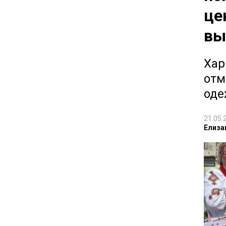
це
вы
Хар
отм
оде
21.05.
Елиза