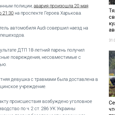
анным полиции,
авария произошла 20 мая
Тя
о 21:30
на проспекте Героев Харькова.
св
ку
тель автомобиля Audi совершил наезд на
ав
 пешеходов.
31.
зультате ДТП 18-летний парень получил
сные повреждения, несовместимые с
ью.
етняя девушка с травмами была доставлена в
цинское учреждение.
акту происшествия возбуждено уголовное
Се
водство по ч. 2 ст. 286 УК Украины
чт