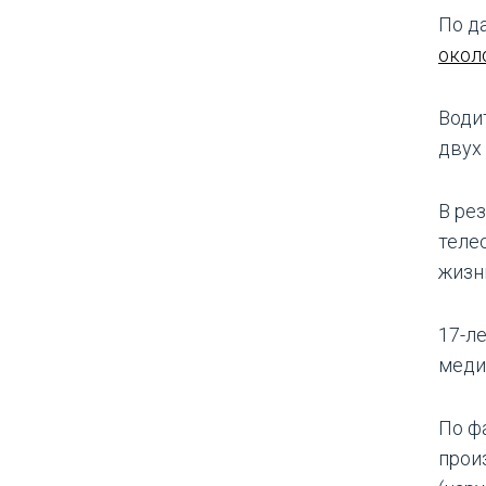
По д
окол
Води
двух
В ре
теле
жизн
17-л
меди
По ф
произ