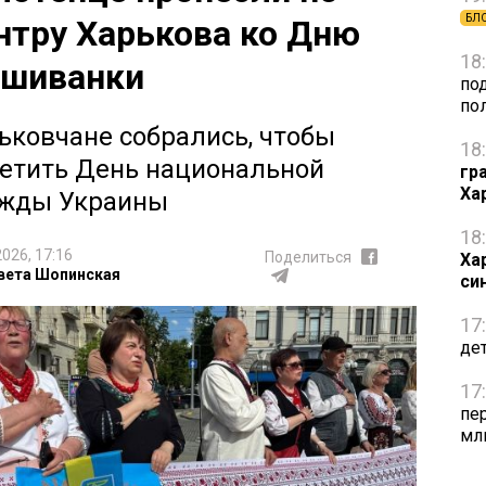
БЛ
нтру Харькова ко Дню
18
шиванки
по
по
ьковчане собрались, чтобы
18
етить День национальной
гр
Ха
жды Украины
18
2026, 17:16
Поделиться
Ха
вета Шопинская
си
17
де
17
пе
мл