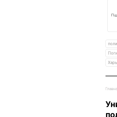
поли
Пог
Хар
Главн
Ун
по