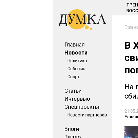
ТРЕ
ВОСС
Главн
В 
Главная
Новости
св
Политика
по
События
Спорт
На 
Статьи
сби
Интервью
Спецпроекты
21.05.
Новости партнеров
Елиза
Блоги
Видео