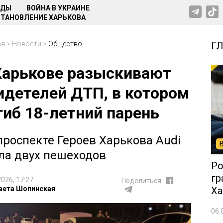
НДЫ
ВОЙНА В УКРАИНЕ
ТАНОВЛЕНИЕ ХАРЬКОВА
ая
>
Новости
>
Общество
Г
Харькове разыскивают
идетелей ДТП, в котором
гиб 18-летний парень
проспекте Героев Харькова Audi
ла двух пешеходов
Ро
гр
2026, 17:27
Поделиться
вета Шопинская
Ха
06.