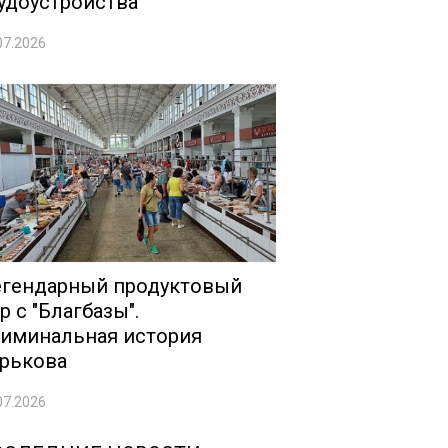
удоустройства
07.2026
гендарный продуктовый
р с "Благбазы".
иминальная история
рькова
07.2026