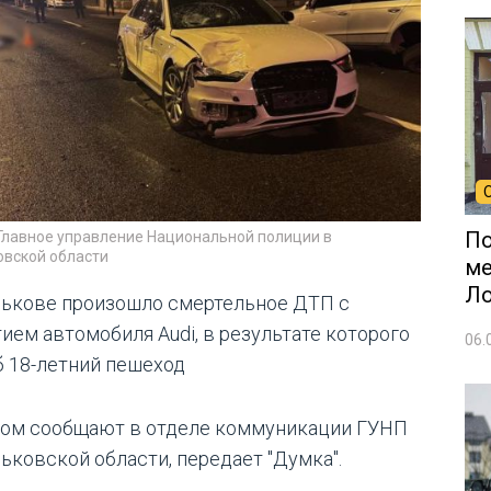
По
 Главное управление Национальной полиции в
овской области
ме
Л
рькове произошло смертельное ДТП с
тием автомобиля Audi, в результате которого
06.
б 18-летний пешеход
том сообщают в отделе коммуникации ГУНП
рьковской области, передает "Думка".