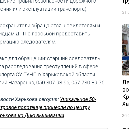
тр
ушение правил безопасности дорожного
ения или эксплуатации транспорта).
31.
оохранители обращаются к свидетелям и
идцам ДТП с просьбой предоставить
рмацию следователям.
акт для обращений: старший следователь
ла расследования преступлений в сфере
спорта СУ ГУНП в Харьковской области
Ле
ий Назаренко, 050-307-98-96, 057-730-89-76.
во
Кр
вости Харькова сегодня:
Уникальное 50-
Ха
тровое полотенце пронесли по центру
рькова ко Дню вышиванки
30.