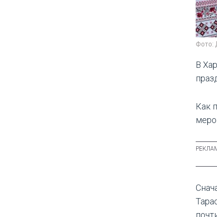
Фото:
В Ха
праз
Как 
меро
Снач
Тара
почт