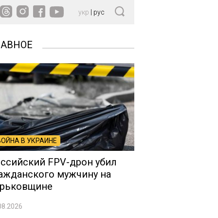
укр
|
рус
ЛАВНОЕ
ВОЙНА В УКРАИНЕ
ссийский FPV-дрон убил
ажданского мужчину на
рьковщине
08.2026