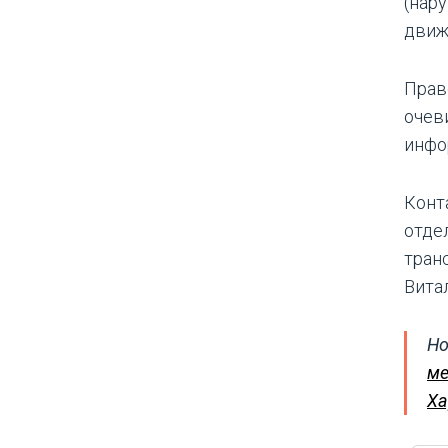
(нар
движ
Прав
очев
инфо
Конт
отде
тран
Витал
Но
ме
Ха