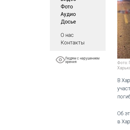
Фото
Аудио
Досье
О нас
Контакты
Людям с нарушением
зрения
Фото:
Харьк
В Ха
учас
поги
Об э
в Ха