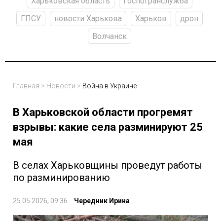
Харьковская область
Госпогранслужба
ГПСУ
новости Харькова
Харьков
дрон
Волчанск
Главная
>
Новости
>
Война в Украине
В Харьковской области прогремят
взрывы: какие села разминируют 25
мая
В селах Харьковщины проведут работы
по разминированию
25.05.2026, 09:36
Чередник Ирина