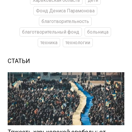
Харьковская область
дети
Фонд Дениса Парамонова
благотворительность
благотворительный фонд
больница
техника
технологии
СТАТЬИ
Тяжесть харьковской свободы: от