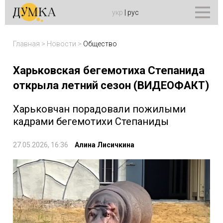
укр
|
рус
Главная
>
Новости
>
Общество
Харьковская бегемотиха Степанида
открыла летний сезон (ВИДЕОФАКТ)
Харьковчан порадовали пожилыми
кадрами бегемотихи Степаниды
27.05.2026, 16:36
Алина Лисичкина