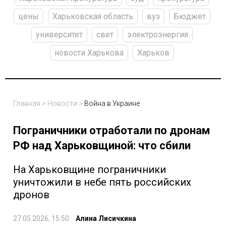
цены
Харьковская область
вуз
Бюджет
университет
свет
электроэнергия
новости Харькова
Харьков
Главная
>
Новости
>
Война в Украине
Пограничники отработали по дронам
РФ над Харьковщиной: что сбили
На Харьковщине пограничники
уничтожили в небе пять российских
дронов
27.05.2026, 15:50
Алина Лисичкина