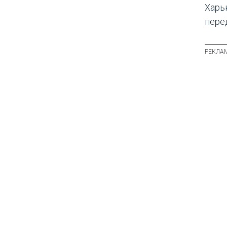
Харь
пере