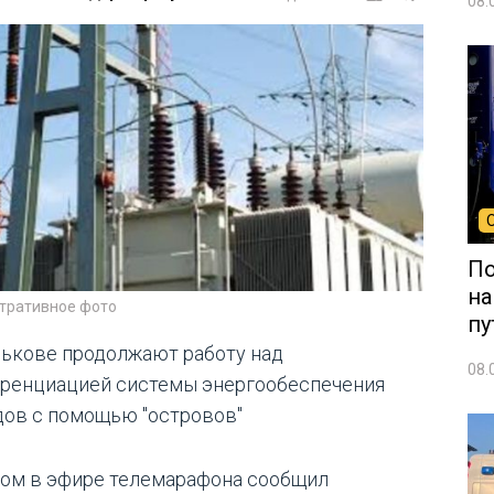
08.
По
на
тративное фото
пу
рькове продолжают работу над
08.
ренциацией системы энергообеспечения
дов с помощью "островов"
том в эфире телемарафона сообщил