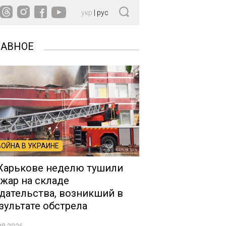
укр
|
рус
ЛАВНОЕ
ВОЙНА В УКРАИНЕ
Харькове неделю тушили
жар на складе
дательства, возникший в
зультате обстрела