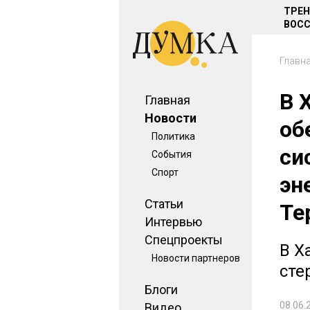
ТРЕ
ВОСС
Главн
В 
Главная
Новости
об
Политика
си
События
Спорт
эн
Статьи
Те
Интервью
Спецпроекты
В Х
Новости партнеров
сте
Блоги
08.06.
Видео