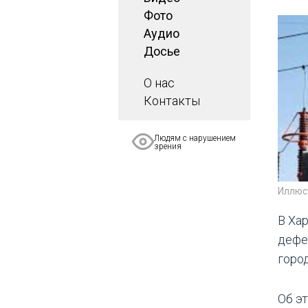
Фото
Аудио
Досье
О нас
Контакты
Людям с нарушением
зрения
Иллюс
В Ха
дефе
горо
Об э