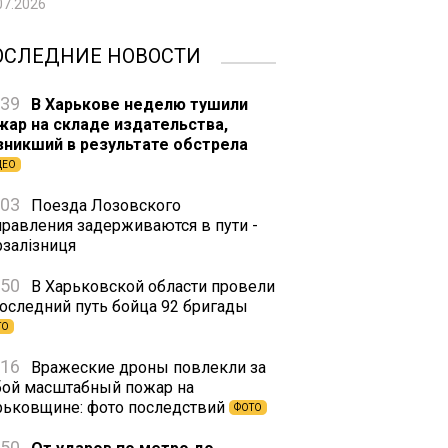
07.2026
ОСЛЕДНИЕ НОВОСТИ
:39
В Харькове неделю тушили
жар на складе издательства,
зникший в результате обстрела
ДЕО
:03
Поезда Лозовского
правления задерживаются в пути -
рзалізниця
:50
В Харьковской области провели
последний путь бойца 92 бригады
ТО
:16
Вражеские дроны повлекли за
бой масштабный пожар на
рьковщине: фото последствий
ФОТО
:50