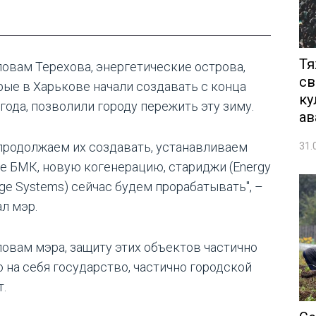
Тя
ловам Терехова, энергетические острова,
св
рые в Харькове начали создавать с конца
ку
года, позволили городу пережить эту зиму.
ав
продолжаем их создавать, устанавливаем
31.
е БМК, новую когенерацию, стариджи (Energy
age Systems) сейчас будем прорабатывать", –
ал мэр.
ловам мэра, защиту этих объектов частично
о на себя государство, частично городской
т.