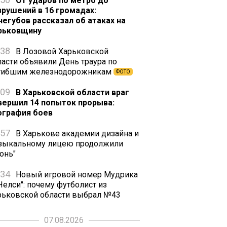
От ударов по метро до
зрушений в 16 громадах:
негубов рассказал об атаках на
рьковщину
:38
В Лозовой Харьковской
ласти объявили День траура по
гибшим железнодорожникам
ФОТО
:09
В Харьковской области враг
вершил 14 попыток прорыва:
ография боев
:57
В Харькове академии дизайна и
зыкальному лицею продолжили
онь"
:34
Новый игровой номер Мудрика
Челси": почему футболист из
рьковской области выбрал №43
07.08.2026