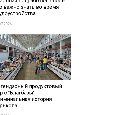
зонная подработка в поле:
о важно знать во время
удоустройства
07.2026
гендарный продуктовый
р с "Благбазы".
иминальная история
рькова