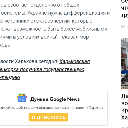
Се
ров работает отделенно от общей
чт
госистемы. Украине нужна дифференциация и
тр
е источники электроэнергии, которые
31.
печат возможность быть более мобильными
кими в условиях войны", - сказал мэр
кова.
вости Харькова сегодня:
Харьковская
енкорка получила государственную
ипендию
Ле
во
Кр
Ха