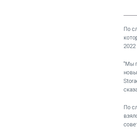
По с
кото
2022 
"Мы 
новы
Stor
сказ
По с
взял
сове