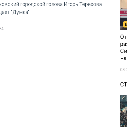
ковский городской голова Игорь Терехова,
дает "Думка".
От
ра
Си
на
08.
С