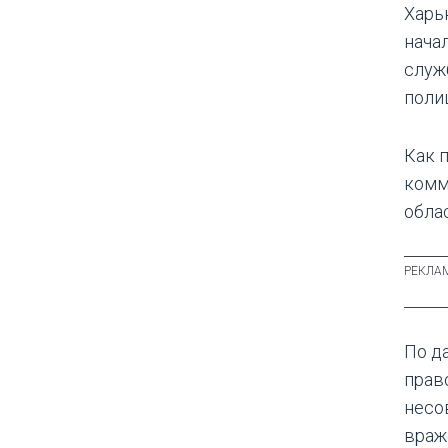
Харь
нача
служ
поли
Как 
комм
обла
По д
прав
несо
враж