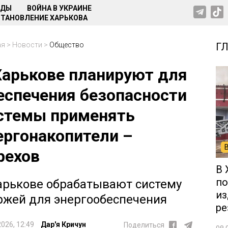
НДЫ
ВОЙНА В УКРАИНЕ
ТАНОВЛЕНИЕ ХАРЬКОВА
ая
>
Новости
>
Общество
Г
Харькове планируют для
еспечения безопасности
стемы применять
ергонакопители –
рехов
В 
по
арькове обрабатывают систему
из
ржей для энергообеспечения
ре
2026, 12:49
Дар'я Кричун
Поделиться