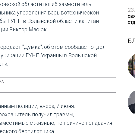
ковской области погиб заместитель
23
льника управления взрывотехнической
св
бы ГУНП в Волынской области капитан
от
ции Виктор Масюк.
Б
передает "Думка", об этом сообщает отдел
уникации ГУНП Украины в Волынской
сти.
анным полиции, вчера, 7 июня,
оохранитель получил травмы,
вместимые с жизнью, по причине попадания
еского беспилотника.