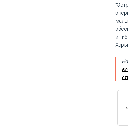
"Ост
энер
малы
обес
и гиб
Харь
Но
во
ст