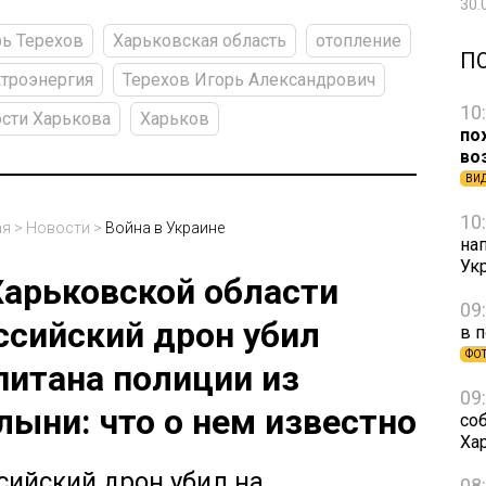
30.
ь Терехов
Харьковская область
отопление
П
троэнергия
Терехов Игорь Александрович
10
сти Харькова
Харьков
по
во
ВИ
10
ая
>
Новости
>
Война в Украине
на
Ук
Харьковской области
09
ссийский дрон убил
в 
ФО
питана полиции из
09
лыни: что о нем известно
со
Ха
сийский дрон убил на
08