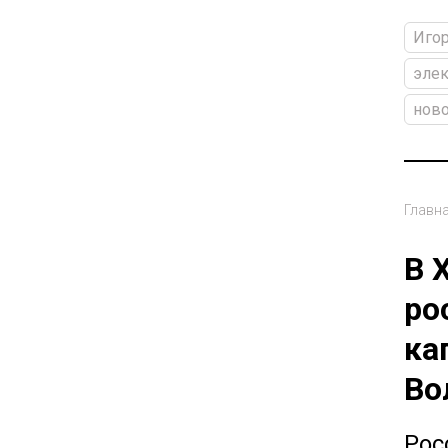
Игор
элек
ново
Главн
В 
ро
ка
Во
Рос