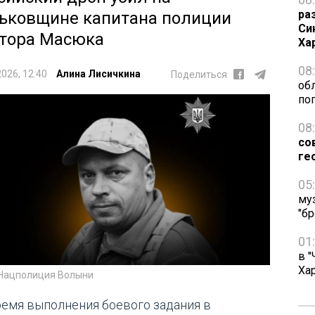
ра
ьковщине капитана полиции
Си
тора Масюка
Ха
08
2026, 12:40
Алина Лисичкина
Поделиться
об
по
08
со
ге
05
му
"бр
01
в "
Ха
 Нацполиция Волыни
ремя выполнения боевого задания в