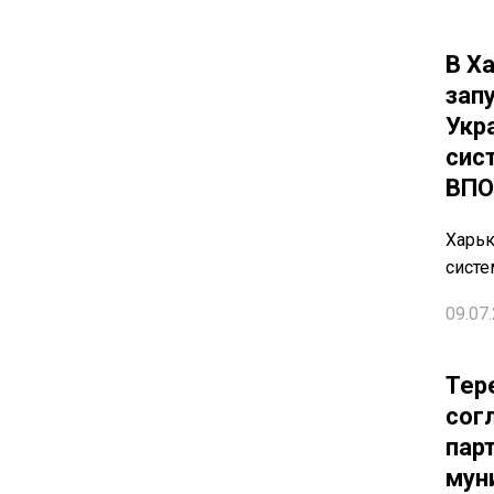
В Х
зап
Укр
сис
ВПО
Харьк
систе
09.07.
Тер
сог
пар
мун