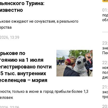
ФО
льянского Турина:
 известно
01
по
об
ькове ожидают не сочувствия, а реального
ерства
2026, 13:39
23
эн
арькове по
Пе
тоянию на 1 июля
22
егистрировано почти
но
пол
,5 тыс. внутренних
ди
еселенцев – мэрия
21
тности, только в июне в город прибыли более 1,3
эк
тр
человек
20
2026, 22:06