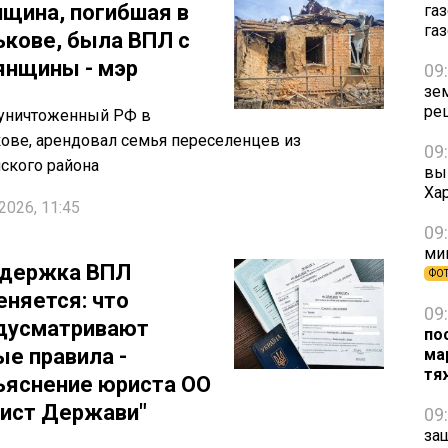
щина, погибшая в
га
га
ькове, была ВПЛ с
янщины - мэр
09
зе
ре
 уничтоженный РФ в
ове, арендовал семья переселенцев из
09
ского района
вы
Ха
2026, 11:45
09
ми
держка ВПЛ
ФО
еняется: что
09
дусматривают
по
ые правила -
ма
тя
ъяснение юриста ОО
хист Держави"
09
за