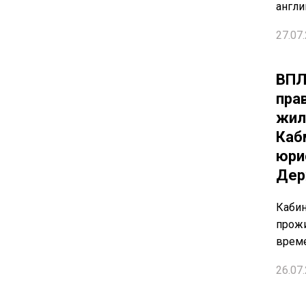
англи
27.07.
ВПЛ
пра
жил
Каб
юри
Дер
Кабин
прожи
врем
26.07.