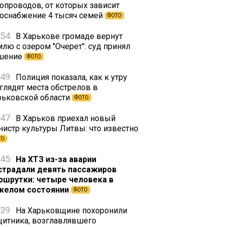
зопроводов, от которых зависит
зоснабжение 4 тысяч семей
ФОТО
:54
В Харькове громаде вернут
млю с озером "Очерет": суд принял
шение
ФОТО
:49
Полиция показала, как к утру
глядят места обстрелов в
рьковской области
ФОТО
:47
В Харьков приехал новый
нистр культуры Литвы: что известно
ТО
:45
На ХТЗ из-за аварии
страдали девять пассажиров
ршрутки: четыре человека в
желом состоянии
ФОТО
:39
На Харьковщине похоронили
щитника, возглавлявшего