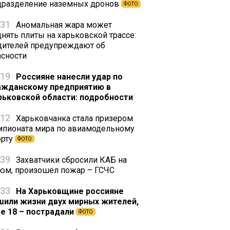
дразделение наземных дронов
ФОТО
:31
Аномальная жара может
днять плиты на харьковской трассе:
дителей предупреждают об
асности
:19
Россияне нанесли удар по
ажданскому предприятию в
рьковской области: подробности
:12
Харьковчанка стала призером
мпионата мира по авиамодельному
орту
ФОТО
:39
Захватчики сбросили КАБ на
юм, произошел пожар – ГСЧС
:33
На Харьковщине россияне
шили жизни двух мирных жителей,
е 18 – пострадали
ФОТО