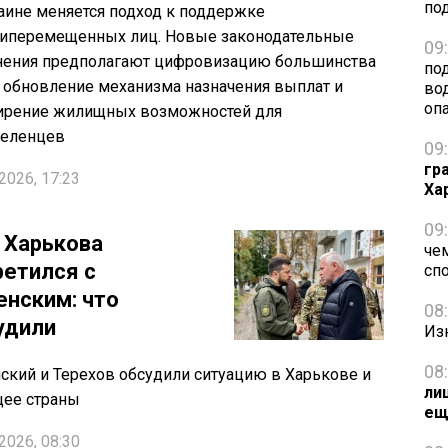
по
аине меняется подход к поддержке
риперемещенных лиц. Новые законодательные
09
нения предполагают цифровизацию большинства
по
, обновление механизма назначения выплат и
во
оп
ирение жилищных возможностей для
селенцев
09
гр
2026, 17:23
Ха
09
 Харькова
че
ретился с
сп
енским: что
08
удили
Из
08
ский и Терехов обсудили ситуацию в Харькове и
ли
щее страны
ещ
2026, 08:30