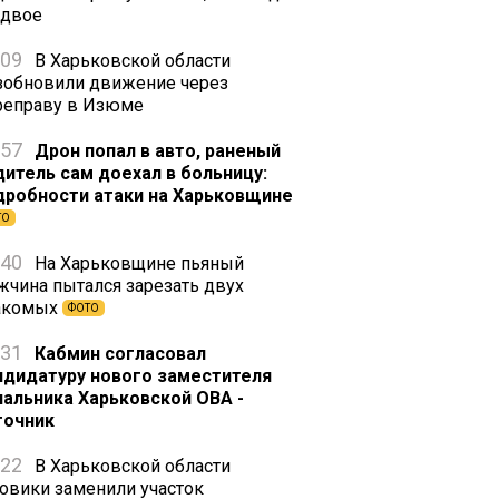
вдвое
:09
В Харьковской области
зобновили движение через
реправу в Изюме
:57
Дрон попал в авто, раненый
дитель сам доехал в больницу:
дробности атаки на Харьковщине
ТО
:40
На Харьковщине пьяный
жчина пытался зарезать двух
акомых
ФОТО
:31
Кабмин согласовал
ндидатуру нового заместителя
чальника Харьковской ОВА -
точник
:22
В Харьковской области
зовики заменили участок