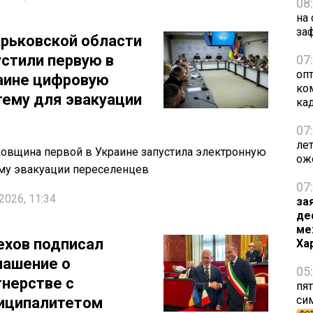
08
на
за
арьковской области
устили первую в
07
оп
аине цифровую
ко
тему для эвакуации
ка
07
ле
овщина первой в Украине запустила электронную
ож
му эвакуации переселенцев
07
2026, 11:34
за
де
ме
ехов подписал
Ха
лашение о
05
тнерстве с
пят
си
иципалитетом