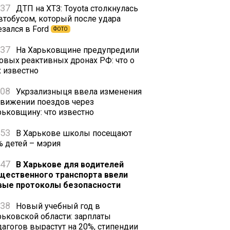
:37
ДТП на ХТЗ: Toyota столкнулась
автобусом, который после удара
езался в Ford
ФОТО
:37
На Харьковщине предупредили
новых реактивных дронах РФ: что о
х известно
:08
Укрзализныця ввела изменения
движении поездов через
рьковщину: что известно
:53
В Харькове школы посещают
% детей – мэрия
:47
В Харькове для водителей
щественного транспорта ввели
вые протоколы безопасности
:38
Новый учебный год в
рьковской области: зарплаты
дагогов вырастут на 20%, стипендии