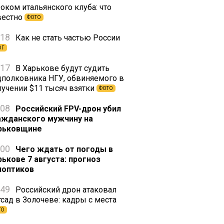
оком итальянского клуба: что
вестно
ФОТО
:18
Как не стать частью России
ОГ
:17
В Харькове будут судить
дполковника НГУ, обвиняемого в
лучении $11 тысяч взятки
ФОТО
:08
Российский FPV-дрон убил
ажданского мужчину на
рьковщине
:00
Чего ждать от погоды в
рькове 7 августа: прогноз
ноптиков
:49
Российский дрон атаковал
тсад в Золочеве: кадры с места
ТО