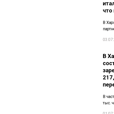
ита
что
В Хар
партн
03.07.
В Х
сос
зар
217
пер
В час
тыс. 
01.07.