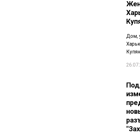
Жен
Хар
Куп
Дом,
Харьк
Купян
26.07.
Под
изм
пре
нов
раз
"За