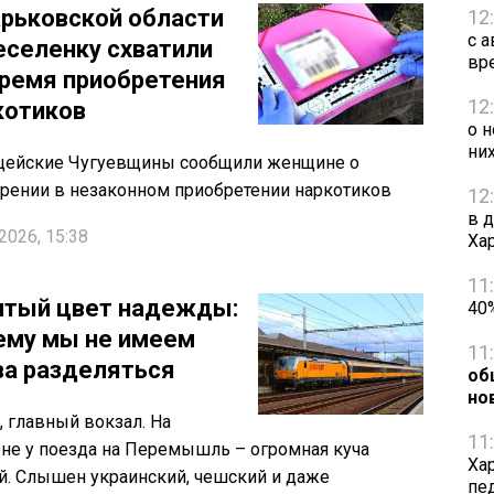
арьковской области
12
с 
еселенку схватили
вр
время приобретения
12
котиков
о 
ни
цейские Чугуевщины сообщили женщине о
рении в незаконном приобретении наркотиков
12
в 
2026, 15:38
Ха
11
тый цвет надежды:
40
ему мы не имеем
11
ва разделяться
об
но
, главный вокзал. На
11
не у поезда на Перемышль – огромная куча
Ха
. Слышен украинский, чешский и даже
пе