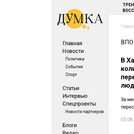
ТРЕ
ВОСС
Главн
ВПО
Главная
Новости
Политика
В Х
События
кол
Спорт
пер
люд
Статьи
Интервью
За ме
Спецпроекты
пере
Новости партнеров
03.08.
Блоги
Видео