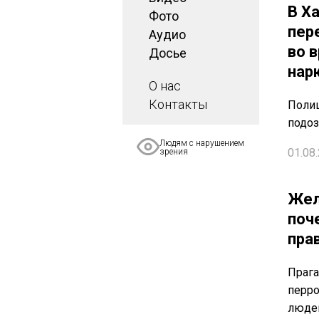
В Х
Фото
пер
Аудио
во 
Досье
нар
О нас
Контакты
Поли
подоз
Людям с нарушением
01.08.
зрения
Жел
поч
пра
Прага
перро
людей