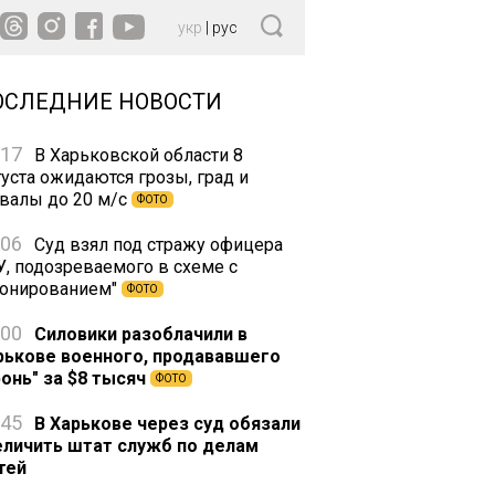
укр
|
рус
ОСЛЕДНИЕ НОВОСТИ
:17
В Харьковской области 8
густа ожидаются грозы, град и
валы до 20 м/с
ФОТО
:06
Суд взял под стражу офицера
У, подозреваемого в схеме с
ронированием"
ФОТО
:00
Силовики разоблачили в
рькове военного, продававшего
ронь" за $8 тысяч
ФОТО
:45
В Харькове через суд обязали
еличить штат служб по делам
тей