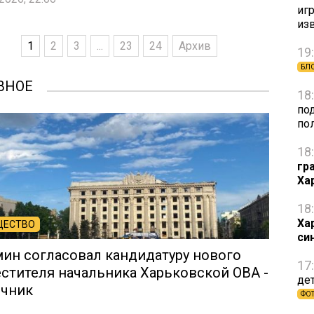
игр
из
1
2
3
...
23
24
Архив
19
БЛ
ВНОЕ
18
по
по
18
гр
Ха
18
Ха
ЩЕСТВО
си
ин согласовал кандидатуру нового
17
стителя начальника Харьковской ОВА -
де
очник
ФО