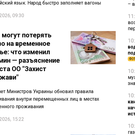
йский язык. Народ быстро заполняет вагоны
– 
2026, 09:30
11
во
пе
 могут потерять
10
во на временное
во
ье: что изменил
по
мин — разъяснение
ФО
ста ОО "Захист
10
жави"
му
зн
ет Министров Украины обновил правила
10
вания внутри перемещенных лиц в местах
ка
енного проживания
на
ис
2026, 15:22
10
га