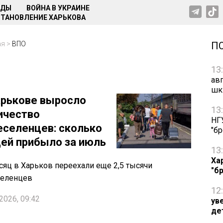
НДЫ
ВОЙНА В УКРАИНЕ
ТАНОВЛЕНИЕ ХАРЬКОВА
ая
>
ВПО
П
13
ав
шк
арькове выросло
13
ичество
НГ
еселенцев: сколько
"б
ей прибыло за июль
13
Ха
сяц в Харьков переехали еще 2,5 тысячи
"б
селенцев
12
2026, 09:42
ув
де