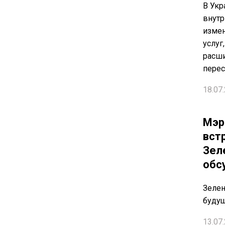
В Укр
внут
изме
услуг
расш
пере
18.07.
Мэр
вст
Зел
обс
Зелен
буду
13.07.