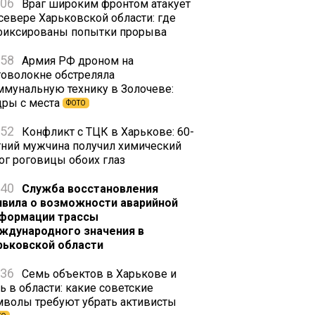
:06
Враг широким фронтом атакует
 севере Харьковской области: где
фиксированы попытки прорыва
:58
Армия РФ дроном на
товолокне обстреляла
ммунальную технику в Золочеве:
дры с места
ФОТО
:52
Конфликт с ТЦК в Харькове: 60-
тний мужчина получил химический
ог роговицы обоих глаз
:40
Служба восстановления
явила о возможности аварийной
формации трассы
ждународного значения в
рьковской области
:36
Семь объектов в Харькове и
ь в области: какие советские
мволы требуют убрать активисты