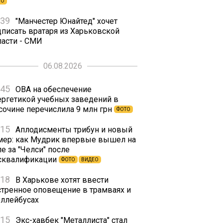
ТО
:39
"Манчестер Юнайтед" хочет
дписать вратаря из Харьковской
ласти - СМИ
06.08.2026
:45
ОВА на обеспечение
ергетикой учебных заведений в
сочине перечислила 9 млн грн
ФОТО
:15
Аплодисменты трибун и новый
мер: как Мудрик впервые вышел на
е за "Челси" после
сквалификации
ФОТО
ВИДЕО
:18
В Харькове хотят ввести
стренное оповещение в трамваях и
оллейбусах
:15
Экс-хавбек "Металлиста" стал