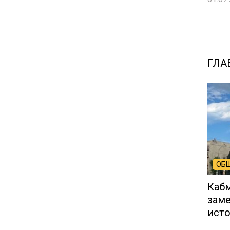
ГЛА
ОБ
Кабм
заме
ист