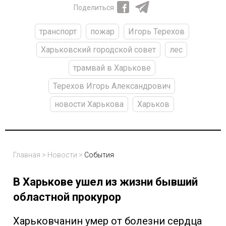
Поделиться
транспорт
пожар
Игорь Терехов
Харьковский городской совет
лес
трамвай в Харькове
Терехов Игорь Александрович
новости Харькова
Харьков
Главная
>
Новости
>
События
В Харькове ушел из жизни бывший
областной прокурор
Харьковчанин умер от болезни сердца