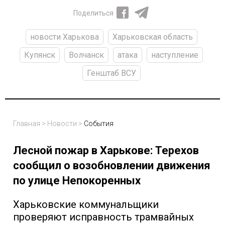
Поделиться
новости Харькова
Харьковская область
Купянск
Волчанск
атака
наступление
Генштаб ВСУ
Главная
>
Новости
>
События
Лесной пожар в Харькове: Терехов
сообщил о возобновлении движения
по улице Непокоренных
Харьковские коммунальщики
проверяют исправность трамвайных