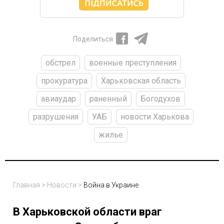
Поделиться
обстрел
военные преступления
прокуратура
Харьковская область
авиаудар
раненный
Богодухов
разрушения
УАБ
новости Харькова
жилье
Главная
>
Новости
>
Война в Украине
В Харьковской области враг