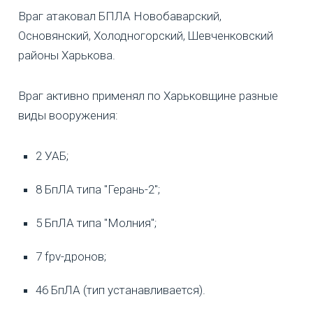
Враг атаковал БПЛА Новобаварский,
Основянский, Холодногорский, Шевченковский
районы Харькова.
Враг активно применял по Харьковщине разные
виды вооружения:
2 УАБ;
8 БпЛА типа "Герань-2";
5 БпЛА типа "Молния";
7 fpv-дронов;
46 БпЛА (тип устанавливается).