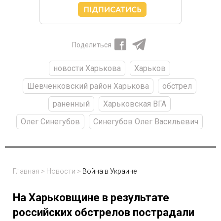
Поделиться
новости Харькова
Харьков
Шевченковский район Харькова
обстрел
раненный
Харьковская ВГА
Олег Синегубов
Синегубов Олег Васильевич
Главная
>
Новости
>
Война в Украине
На Харьковщине в результате
российских обстрелов пострадали