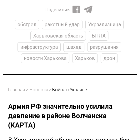
Поделиться
обстрел
ракетный удар
Укрзализница
Харьковская область
БПЛА
инфраструктура
шахед
разрушения
новости Харькова
Харьков
дрон
Главная
>
Новости
>
Война в Украине
Армия РФ значительно усилила
давление в районе Волчанска
(КАРТА)
В Харьковской области враг атакует без