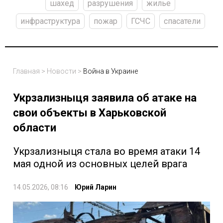
шахед
разрушения
жилье
инфраструктура
пожар
ГСЧС
спасатели
Главная
>
Новости
>
Война в Украине
Укрзализныця заявила об атаке на
свои объекты в Харьковской
области
Укрзализныця стала во время атаки 14
мая одной из основных целей врага
14.05.2026, 08:16
Юрий Ларин