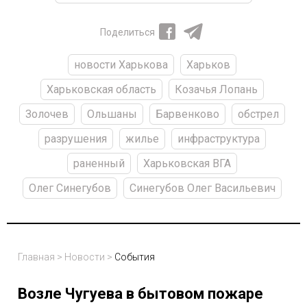
Поделиться
новости Харькова
Харьков
Харьковская область
Козачья Лопань
Золочев
Ольшаны
Барвенково
обстрел
разрушения
жилье
инфраструктура
раненный
Харьковская ВГА
Олег Синегубов
Синегубов Олег Васильевич
Главная
>
Новости
>
События
Возле Чугуева в бытовом пожаре