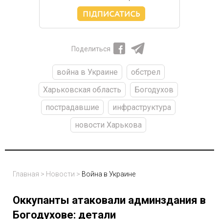
Поделиться
война в Украине
обстрел
Харьковская область
Богодухов
пострадавшие
инфраструктура
новости Харькова
Главная
>
Новости
>
Война в Украине
Оккупанты атаковали админздания в
Богодухове: детали