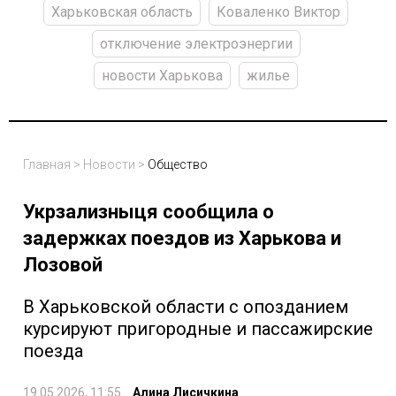
Харьковская область
Коваленко Виктор
отключение электроэнергии
новости Харькова
жилье
Главная
>
Новости
>
Общество
Укрзализныця сообщила о
задержках поездов из Харькова и
Лозовой
В Харьковской области с опозданием
курсируют пригородные и пассажирские
поезда
19.05.2026, 11:55
Алина Лисичкина