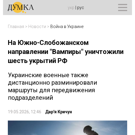
укр
|
рус
Главная
>
Новости
>
Война в Украине
На Южно-Слобожанском
направлении "Вампиры" уничтожили
шесть укрытий РФ
Украинские военные также
дистанционно разминировали
маршруты для передвижения
подразделений
19.05.2026, 12:46
Дар'я Кричун