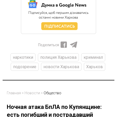
Поделиться
наркотики
полиция Харькова
криминал
подозрение
новости Харькова
Харьков
Главная
>
Новости
>
Общество
Ночная атака БпЛА по Купянщине:
есть погибший и пострадавший