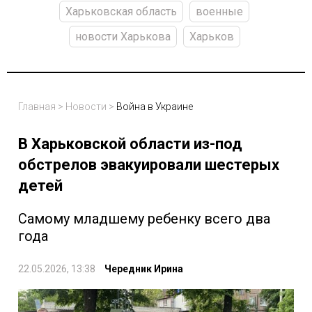
Харьковская область
военные
новости Харькова
Харьков
Главная
>
Новости
>
Война в Украине
В Харьковской области из-под
обстрелов эвакуировали шестерых
детей
Самому младшему ребенку всего два
года
22.05.2026, 13:38
Чередник Ирина