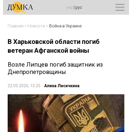
укр
|
рус
Главная
>
Новости
>
Война в Украине
В Харьковской области погиб
ветеран Афганской войны
Возле Липцев погиб защитник из
Днепропетровщины
22.05.2026, 15:25
Алина Лисичкина