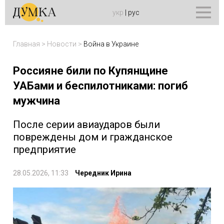
укр
|
рус
Главная
>
Новости
>
Война в Украине
Россияне били по Купянщине
УАБами и беспилотниками: погиб
мужчина
После серии авиаударов были
повреждены дом и гражданское
предприятие
28.05.2026, 11:33
Чередник Ирина