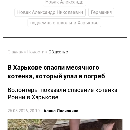
Новак Александр
Новак Александр Николаевич
Германия
подземные школы в Харькове
Главная
>
Новости
>
Общество
В Харькове спасли месячного
котенка, который упал в погреб
Волонтеры показали спасение котенка
Ронни в Харькове
26.05.2026, 20:19
Алина Лисичкина