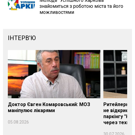
Молодь "Успішного Харкова"
знайомиться з роботою міста та його
можливостями
ІНТЕРВ'Ю
Доктор Євген Комаровський: МОЗ
Ритейлерка А
маніпулює лікарями
не відкриєть
паркінгу "Нік
05.08.2026
через техніч
30.07.2026