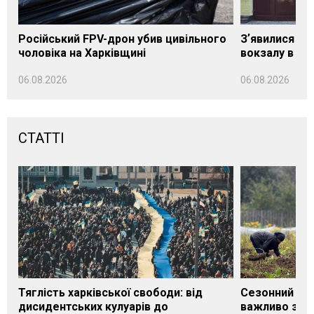
Російський FPV-дрон убив цивільного
Зʼявилися пе
чоловіка на Харківщині
вокзалу в Ло
06.08.2026
06.08.2026
СТАТТІ
Тяглість харківської свободи: від
Сезонний під
дисидентських кулуарів до
важливо знат