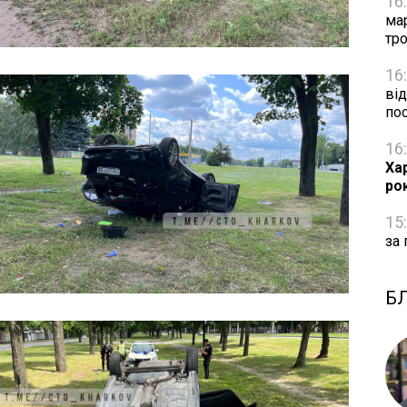
16
ма
тро
16
від
по
16
Ха
ро
15
за 
Б