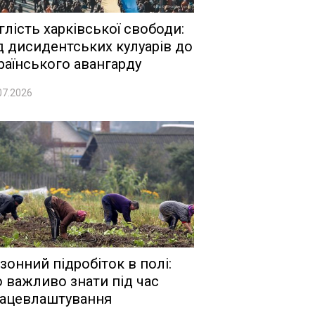
глість харківської свободи:
д дисидентських кулуарів до
раїнського авангарду
07.2026
зонний підробіток в полі:
 важливо знати під час
ацевлаштування