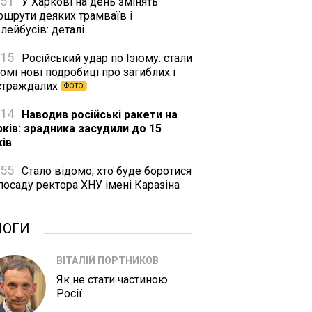
:51
У Харкові на день змінять
ршрути деяких трамваїв і
лейбусів: деталі
:15
Російський удар по Ізюму: стали
омі нові подробиці про загиблих і
страждалих
ФОТО
:14
Наводив російські ракети на
рків: зрадника засудили до 15
ків
:55
Стало відомо, хто буде боротися
посаду ректора ХНУ імені Каразіна
ЛОГИ
ВІТАЛІЙ ПОРТНИКОВ
Як не стати частиною
Росії