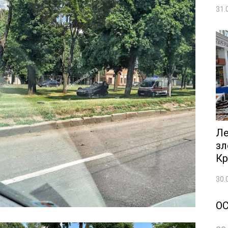
31.
Ле
зл
Кр
30.
О