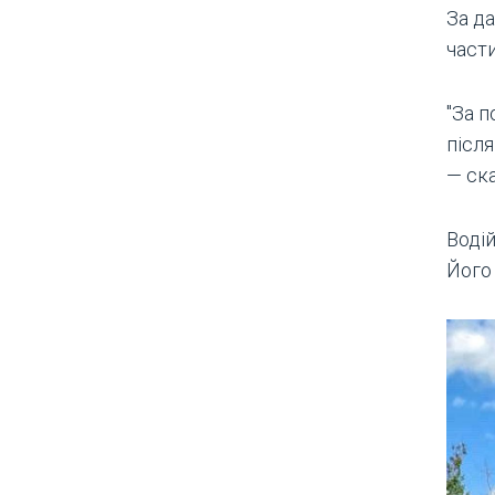
За да
части
"За п
після
— ска
Водій
Його 