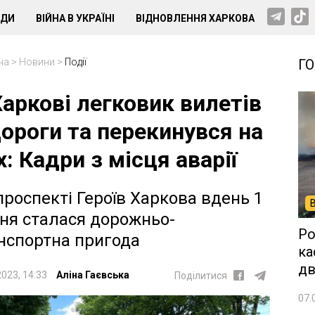
НДИ
ВІЙНА В УКРАЇНІ
ВІДНОВЛЕННЯ ХАРКОВА
на
>
Новини
>
Події
Г
Харкові легковик вилетів
дороги та перекинувся на
х: Кадри з місця аварії
проспекті Героїв Харкова вдень 1
ня сталася дорожньо-
Ро
нспортна пригода
ка
дв
2023, 14:33
Аліна Гаєвська
Поділитися
07.