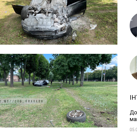
ІН
До
ма
05.