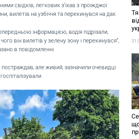
ними свідків, легковик з’їхав з проїжджої
Тя
ни, вилетів на узбіччя та перекинувся на дах.
ві
ук
опередньою інформацією, водія підрізали,
 чого він вилетів у зелену зону і перекинувся",
31.
зано в повідомленні.
 постраждав, але живий, зазначили очевидці.
госпіталізували.
Се
що
пр