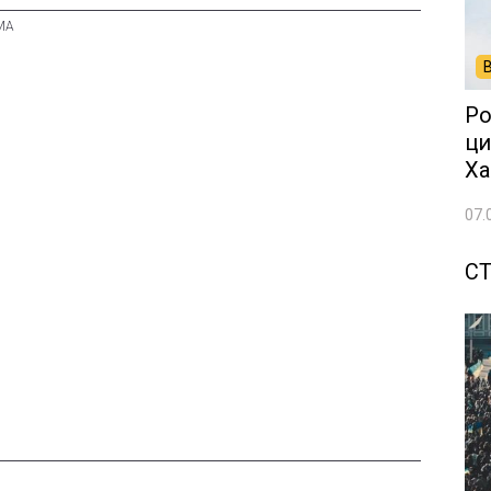
Ро
ци
Ха
07.
СТ