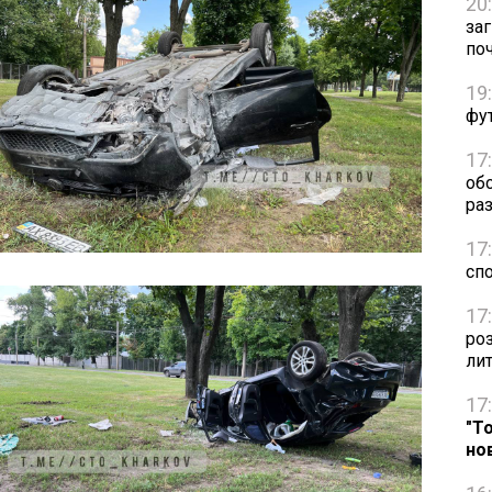
20
за
по
19
фут
17
об
раз
17
сп
17
ро
ли
17
"Т
но