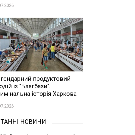
07.2026
гендарний продуктовий
одій із "Благбази".
имінальна історія Харкова
07.2026
СТАННІ НОВИНИ