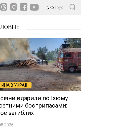
укр
|
рус
ОЛОВНЕ
ВІЙНА В УКРАЇНІ
сіяни вдарили по Ізюму
сетними боєприпасами:
оє загиблих
08.2026