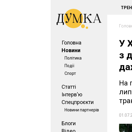
ТРЕ
Голов
У 
Головна
Новини
з 
Політика
да
Події
Спорт
На 
Статті
лип
Інтерв'ю
тра
Спецпроєкти
Новини партнерів
01.07.
Блоги
Відео