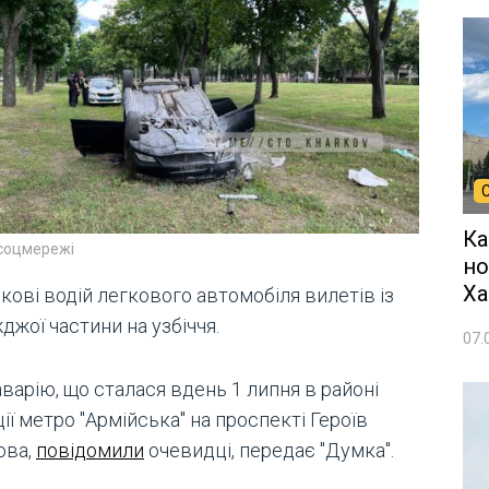
Ка
 соцмережі
но
Ха
кові водій легкового автомобіля вилетів із
джої частини на узбіччя.
07.
варію, що сталася вдень 1 липня в районі
ії метро "Армійська" на проспекті Героїв
ова,
повідомили
очевидці, передає "Думка".