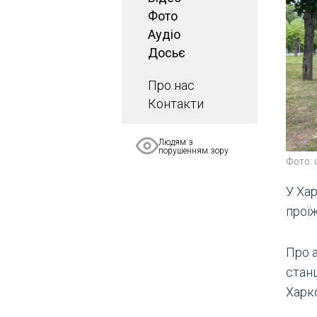
Фото
Аудіо
Досьє
Про нас
Контакти
Людям з
порушенням зору
Фото:
У Хар
проїж
Про а
станц
Харк