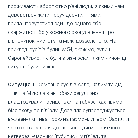
проживають абсолютно різні люди, із якими нам
доведеться жити поруч десятиліттями,
прилаштовуватися один до одного або
скаржитися, бо у кожного свої уявлення про
відпочинок, чистоту та межі дозволеного. На
прикладі сусідів будинку 54, скажімо, вулиці
Європейської, які були в різні роки, і яким чином ці
ситуації були вирішені.
Ситуація 1.
Компанія сусідів Алла, Вадим та дід
Ілліч та Микола з автобази регулярно
влаштовували посиденьки на табуретках прямо
біля входу до під’їзду. Дозвілля супроводжується
вживанням пива, грою на гармоні, співом. Застілля
часто затягується до пізньої години, після чого
нетверезі учасники "губились" у під’їзді, та