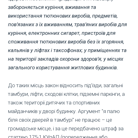
забороняється куріння, вживання та
використання тютюнових виробів, предметів,
пов’язаних з їх вживанням, трав’яних виробів для
куріння, електронних сигарет, пристроїв для
споживання тютюнових виробів без їх згоряння,
кальянів у ліфтах і таксофонах; у приміщеннях та
на території закладів охорони здоров’я; у місцях
загального користування житлових будинків.
До таких місць закон відносить під’їзди, загальні
тамбури, ліфти, сходові клітки, підземні паркінги, а
також території дитячих та спортивних
майданчиків у дворі будинку. Аргумент "я палю
біля своїх дверей в тамбурі" не працює – це
громадське місце, і за це передбачено штраф за
статтею 175-1 КУпАП (попередження або