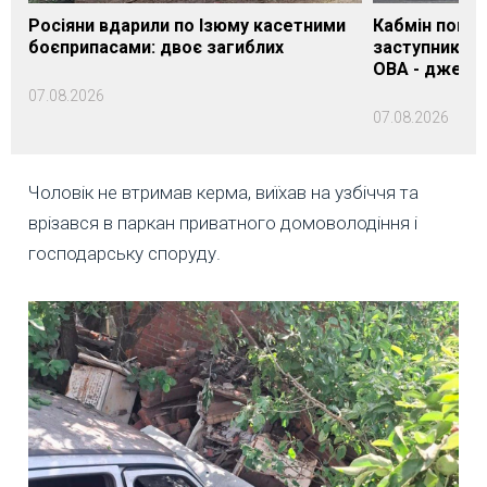
Росіяни вдарили по Ізюму касетними
Кабмін погод
боєприпасами: двоє загиблих
заступника н
ОВА - джере
07.08.2026
07.08.2026
Чоловік не втримав керма, виїхав на узбіччя та
врізався в паркан приватного домоволодіння і
господарську споруду.