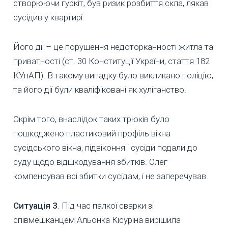
створюючи гуркіт, був ризик розбиття скла, лякав
сусідив у квартирі.
Його дії – це порушення недоторканності житла та
приватності (ст. 30 Конституції України, стаття 182
КУпАП). В такому випадку було викликано поліцію,
та його дії були кваліфіковані як хуліганство.
Окрім того, внаслідок таких трюків було
пошкоджено пластиковий профіль вікна
сусідського вікна, підвіконня і сусіди подали до
суду щодо відшкодування збитків. Олег
компенсував всі збитки сусідам, і не заперечував.
Ситуація 3
. Під час палкої сварки зі
співмешканцем Альонка Кісуріна вирішила