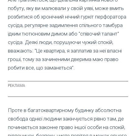
побуту, яку ви малювали у своїй уяві, може вмить
розбитися об хронічний нічний гуркіт перфоратора
сусіда, регулярне задимлення спільного тамбура
їдким тютюновим димом або "співочий талант"
сусіда. Деякі люди, порушуючи чужий спокій,
вважають: "Це квартира, я заплатив за неї власні
гроші, тому за зачиненими дверима маю право
робити все, що заманеться".
Проте в багатоквартирному будинку абсолютна
свобода однієї людини закінчується рівно там, де
починається законне право іншої особи на спокій,
відпочинок, безпеку, чисте повітря в межах одного