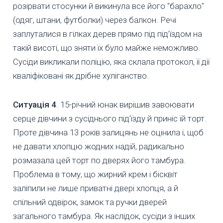
розірвати стосунки й викинула все його "барахло"
(одяг, штани, футболки) через балкон. Речі
заплуталися в гілках дерев прямо під під’їздом на
такій висоті, що зняти їх було майже неможливо.
Сусіди викликали поліцію, яка склала протокол, її дії
кваліфіковані як дрібне хуліганство.
Ситуація 4
. 15-річний юнак вирішив завоювати
серце дівчини з сусіднього під’їзду й приніс їй торт.
Проте дівчина 13 років залицянь не оцінила і, щоб
не давати хлопцю жодних надій, радикально
розмазала цей торт по дверях його тамбура.
Проблема в тому, що жирний крем і бісквіт
заліпили не лише приватні двері хлопця, а й
спільний одвірок, замок та ручки дверей
загального тамбура. Як наслідок, сусіди з інших