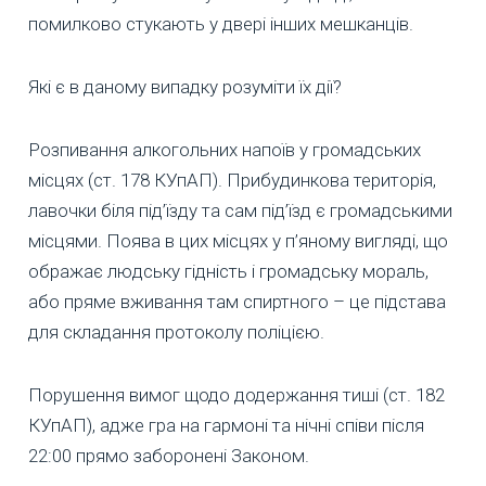
помилково стукають у двері інших мешканців.
Які є в даному випадку розуміти їх дії?
Розпивання алкогольних напоїв у громадських
місцях (ст. 178 КУпАП). Прибудинкова територія,
лавочки біля під’їзду та сам під’їзд є громадськими
місцями. Поява в цих місцях у п’яному вигляді, що
ображає людську гідність і громадську мораль,
або пряме вживання там спиртного – це підстава
для складання протоколу поліцією.
Порушення вимог щодо додержання тиші (ст. 182
КУпАП), адже гра на гармоні та нічні співи після
22:00 прямо заборонені Законом.