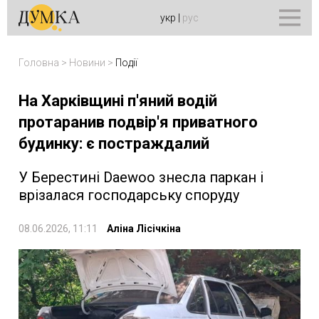
укр
|
рус
Головна
>
Новини
>
Події
На Харківщині п'яний водій
протаранив подвір'я приватного
будинку: є постраждалий
У Берестині Daewoo знесла паркан і
врізалася господарську споруду
08.06.2026, 11:11
Аліна Лісічкіна