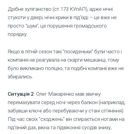
Дрібне хуліганство (ст.173 КУпАП), адже нічні
стукоти у двері, нічні крики в під’їзді – це вже не
просто "шум", це порушення громадського
порядку.
Якщо в літній сезон такі "посиденьки" були часто і
компанія не реагувала на скарги мешканці, тому
було викликано поліцію, та подібні компанії вже не
збирались.
Ситуація 2
. Олег Макаренко мав звичку
перемахувати серед ночі через балкон (наприклад,
забувши ключі або перебуваючи у стані сп’яніння).
Під час своїх "сходжень" він спирається ногами на
під’їзний дах, вікна та підвіконня сусідів знизу,