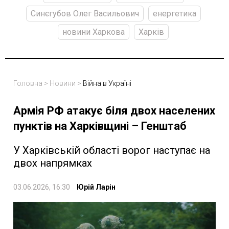
Синєгубов Олег Васильович
енергетика
новини Харкова
Харків
Головна
>
Новини
>
Війна в Україні
Армія РФ атакує біля двох населених
пунктів на Харківщині – Генштаб
У Харківській області ворог наступає на
двох напрямках
03.06.2026, 16:30
Юрій Ларін