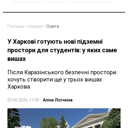
Головна
>
Новини
>
Освіта
У Харкові готують нові підземні
простори для студентів: у яких саме
вишах
Після Каразінського безпечні простори
хочуть створити ще у трьох вишах
Харкова
03.06.2026, 17:00
Аліна Лісічкіна