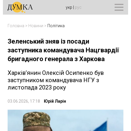
укр
|
рус
Головна
>
Новини
>
Політика
Зеленський зняв із посади
заступника командувача Нацгвардії
бригадного генерала з Харкова
Харків’янин Олексій Осипенко був
заступником командувача НГУ з
листопада 2023 року
03.06.2026, 17:18
Юрій Ларін