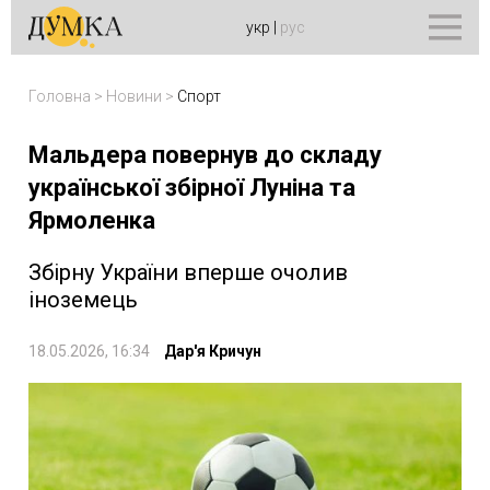
укр
|
рус
Головна
>
Новини
>
Спорт
Мальдера повернув до складу
української збірної Луніна та
Ярмоленка
Збірну України вперше очолив
іноземець
18.05.2026, 16:34
Дар'я Кричун