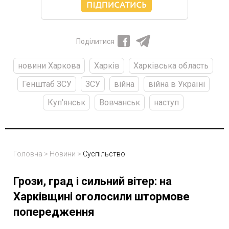
Поділитися
новини Харкова
Харків
Харківська область
Генштаб ЗСУ
ЗСУ
війна
війна в Україні
Куп'янськ
Вовчанськ
наступ
Головна
>
Новини
>
Суспільство
Грози, град і сильний вітер: на
Харківщині оголосили штормове
попередження