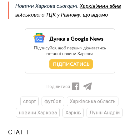
Новини Харкова сьогодні:
Харків’янин збив
військового ТЦК у Рівному: що відомо
Поділитися
спорт
футбол
Харківська область
новини Харкова
Харків
Лунін Андрій
СТАТТІ