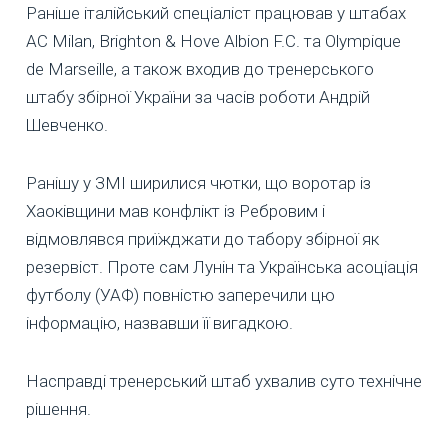
Раніше італійський спеціаліст працював у штабах
AC Milan, Brighton & Hove Albion F.C. та Olympique
de Marseille, а також входив до тренерського
штабу збірної України за часів роботи Андрій
Шевченко.
Ранішу у ЗМІ ширилися чютки, що воротар із
Хаоківщини мав конфлікт із Ребровим і
відмовлявся приїжджати до табору збірної як
резервіст. Проте сам Лунін та Українська асоціація
футболу (УАФ) повністю заперечили цю
інформацію, назвавши її вигадкою.
Насправді тренерський штаб ухвалив суто технічне
рішення.