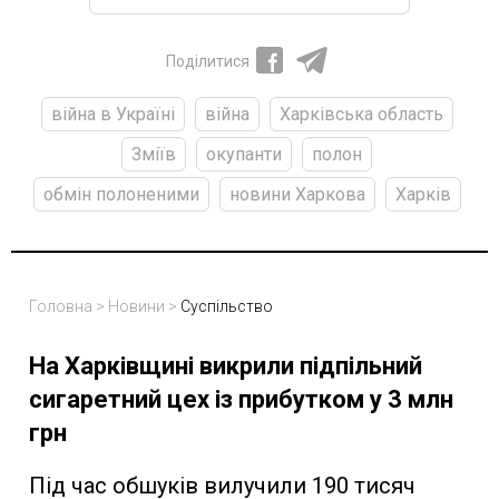
Поділитися
війна в Україні
війна
Харківська область
Зміїв
окупанти
полон
обмін полоненими
новини Харкова
Харків
Головна
>
Новини
>
Суспільство
На Харківщині викрили підпільний
сигаретний цех із прибутком у 3 млн
грн
Під час обшуків вилучили 190 тисяч