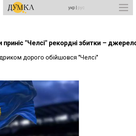
укр
|
рус
и приніс "Челсі" рекордні збитки – джерел
дриком дорого обійшовся "Челсі"