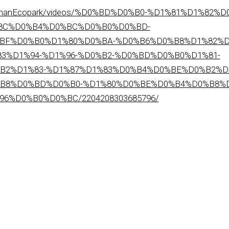
FeldmanEcopark/videos/%D0%BD%D0%B0-%D1%81%D1%8
8C%D0%B4%D0%BC%D0%B0%D0%BD-
BF%D0%B0%D1%80%D0%BA-%D0%B6%D0%B8%D1%82%D
3%D1%94-%D1%96-%D0%B2-%D0%BD%D0%B0%D1%81-
2%D1%83-%D1%87%D1%83%D0%B4%D0%BE%D0%B2%D
B8%D0%BD%D0%B0-%D1%80%D0%BE%D0%B4%D0%B8%
%D0%B0%D0%BC/2204208303685796/