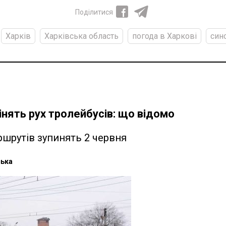
Поділитися
Харків
Харківська область
погода в Харкові
син
інять рух тролейбусів: що відомо
шрутів зупинять 2 червня
ська