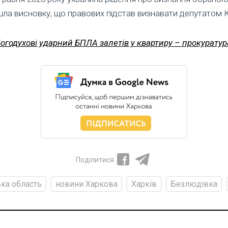
шла висновку, що правових підстав визнавати депутатом К
Богодухові ударний БПЛА залетів у квартиру – прокуратур
Поділитися
ка область
новини Харкова
Харків
Безлюдівка