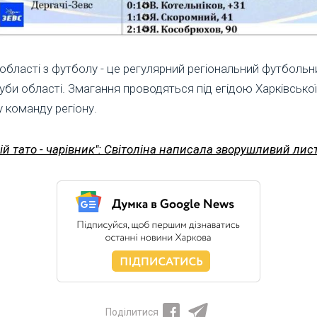
 області з футболу - це регулярний регіональний футбольн
уби області. Змагання проводяться під егідою Харківської
 команду регіону.
вій тато - чарівник": Світоліна написала зворушливий лис
Поділитися