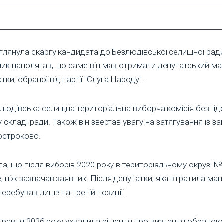
глянула скаргу кандидата до Безлюдівської селищної ради
вник наполягав, що саме він мав отримати депутатський м
и, обраної від партії "Слуга Народу".
людівська селищна територіальна виборча комісія безпід
складі ради. Також він звертав увагу на затягування із за
остроково.
а, що після виборів 2020 року в територіальному окрузі №
, ніж зазначав заявник. Після депутатки, яка втратила ма
еребував лише на третій позиції.
травня 2026 року ухвалила рішення про визнання обраною