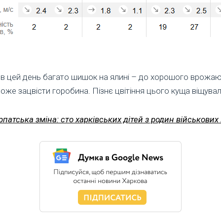
в цей день багато шишок на ялині – до хорошого врожаю о
же зацвісти горобина. Пізнє цвітіння цього куща віщува
рпатська зміна: сто харківських дітей з родин військови