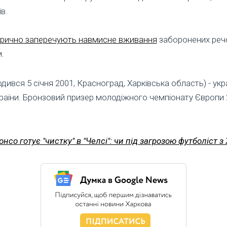
в.
орично заперечують навмисне вживання
заборонених речо
.
ився 5 січня 2001, Красноград, Харківська область) - укра
країни. Бронзовий призер молодіжного чемпіонату Європи 20
онсо готує "чистку" в "Челсі": чи під загрозою футболіст 