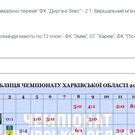
імально переміг ФК "Дергачі-Зевс" - 2:1. Вирішальний м’яч
команди мають по 12 очок - ФК "Зміїв", СГ "Харків", ФК "П