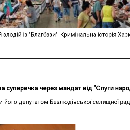
лодій із "Благбази". Кримінальна історія Хар
а суперечка через мандат від "Слуги наро
и його депутатом Безлюдівської селищної ра