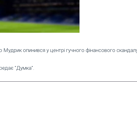
о Мудрик опинився у центрі гучного фінансового скандалу
ередає "Думка".