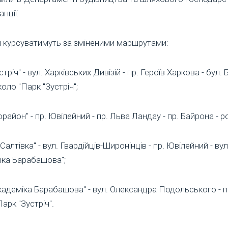
нції.
 курсуватимуть за зміненими маршрутами:
річ" - вул. Харківських Дивізій - пр. Героїв Харкова - бул.
оло "Парк "Зустріч";
айон" - пр. Ювілейний - пр. Льва Ландау - пр. Байрона - р
алтівка" - вул. Гвардійців-Широнінців - пр. Ювілейний - в
іка Барабашова";
кадеміка Барабашова" - вул. Олександра Подольського - пр
арк "Зустріч".