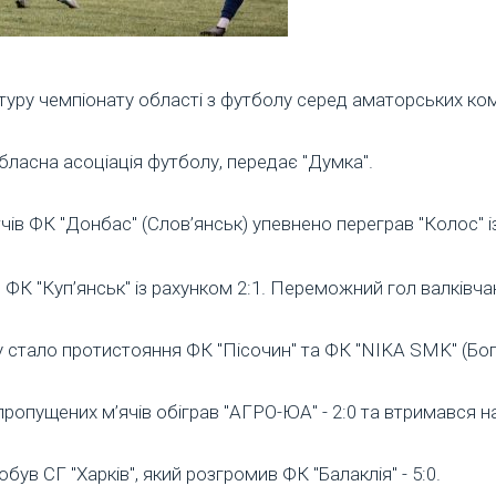
 туру чемпіонату області з футболу серед аматорських ко
бласна асоціація футболу, передає "Думка".
ів ФК "Донбас" (Слов’янськ) упевнено переграв "Колос" із
ФК "Куп’янськ" із рахунком 2:1. Переможний гол валківча
стало протистояння ФК "Пісочин" та ФК "NIKA SMK" (Богод
 пропущених м’ячів обіграв "АГРО-ЮА" - 2:0 та втримався н
ув СГ "Харків", який розгромив ФК "Балаклія" - 5:0.