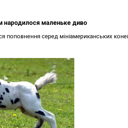
ом народилося маленьке диво
ося поповнення серед мініамериканських коне