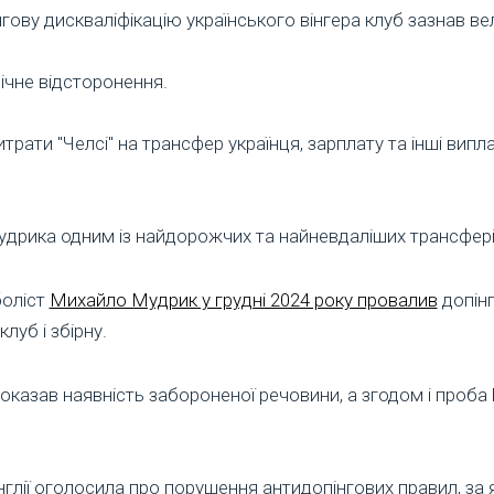
гову дискваліфікацію українського вінгера клуб зазнав ве
ічне відсторонення.
итрати "Челсі" на трансфер українця, зарплату та інші вип
дрика одним із найдорожчих та найневдаліших трансферів 
боліст
Михайло Мудрик у грудні 2024 року провалив
допінг
луб і збірну.
оказав наявність забороненої речовини, а згодом і проба 
нглії оголосила про порушення антидопінгових правил, з