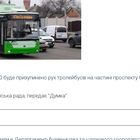
00 буде призупинено рух тролейбусів на частині проспекту 
ська рада, передає "Думка".
мили в Департаменті будівництва та шляхового господарс