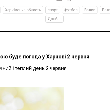
Харківська область
спорт
футбол
Валки
Бала
Донбас
ою буде погода у Харкові 2 червня
чний і теплий день 2 червня