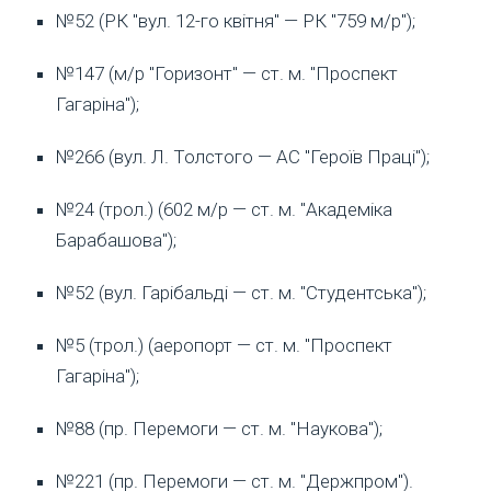
№52 (РК "вул. 12-го квітня" — РК "759 м/р");
№147 (м/р "Горизонт" — ст. м. "Проспект
Гагаріна");
№266 (вул. Л. Толстого — АС "Героїв Праці");
№24 (трол.) (602 м/р — ст. м. "Академіка
Барабашова");
№52 (вул. Гарібальді — ст. м. "Студентська");
№5 (трол.) (аеропорт — ст. м. "Проспект
Гагаріна");
№88 (пр. Перемоги — ст. м. "Наукова");
№221 (пр. Перемоги — ст. м. "Держпром").