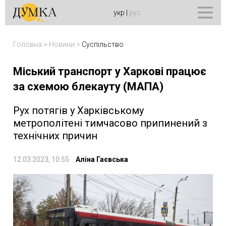
укр
|
рус
Головна
>
Новини
>
Суспільство
Міський транспорт у Харкові працює
за схемою блекауту (МАПА)
Рух потягів у Харківському
метрополітені тимчасово припинений з
технічних причин
12.03.2023, 10:55
Аліна Гаєвська