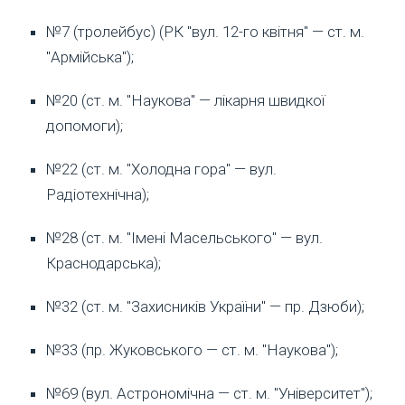
№7 (тролейбус) (РК "вул. 12-го квітня" — ст. м.
"Армійська");
№20 (ст. м. "Наукова" — лікарня швидкої
допомоги);
№22 (ст. м. "Холодна гора" — вул.
Радіотехнічна);
№28 (ст. м. "Імені Масельського" — вул.
Краснодарська);
№32 (ст. м. "Захисників України" — пр. Дзюби);
№33 (пр. Жуковського — ст. м. "Наукова");
№69 (вул. Астрономічна — ст. м. "Університет");