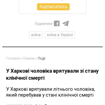
Поділитися
війна
війна в Україні
Головна
>
Новини
>
Події
У Харкові чоловіка врятували зі стану
клінічної смерті
У Харкові врятували літнього чоловіка,
який перебував у стані клінічної смерті