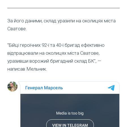
За його даними, склад уразили на околицях міста
Сватове.
"Бійці героїчних 92-ї та 40-ї бригад ефективно
відпрацювали на околицях міста Сватове,
уразивши ворожий бригадний склад БК", —
написав Мельник.