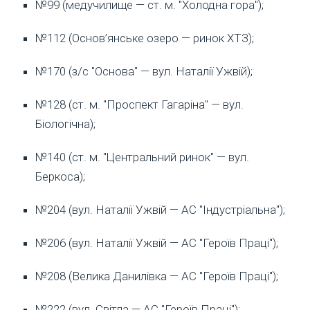
№99 (медучилище — ст. м. "Холодна гора");
№112 (Основ’янське озеро — ринок ХТЗ);
№170 (з/с "Основа" — вул. Наталії Ужвій);
№128 (ст. м. "Проспект Гагаріна" — вул.
Біологічна);
№140 (ст. м. "Центральний ринок" — вул.
Беркоса);
№204 (вул. Наталії Ужвій — АС "Індустріальна");
№206 (вул. Наталії Ужвій — АС "Героїв Праці");
№208 (Велика Данилівка — АС "Героїв Праці");
№222 (вул. Світла — АС "Героїв Праці");