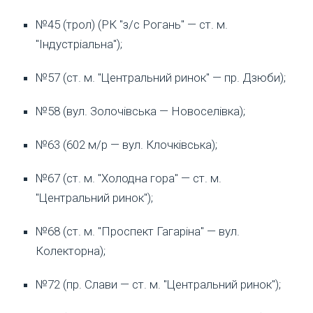
№45 (трол) (РК "з/с Рогань" — ст. м.
"Індустріальна");
№57 (ст. м. "Центральний ринок" — пр. Дзюби);
№58 (вул. Золочівська — Новоселівка);
№63 (602 м/р — вул. Клочківська);
№67 (ст. м. "Холодна гора" — ст. м.
"Центральний ринок");
№68 (ст. м. "Проспект Гагаріна" — вул.
Колекторна);
№72 (пр. Слави — ст. м. "Центральний ринок");