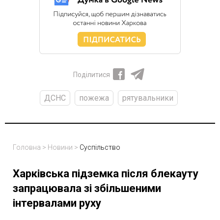
Поділитися
ДСНС
пожежа
рятувальники
Головна
>
Новини
>
Суспільство
Харківська підземка після блекауту
запрацювала зі збільшеними
інтервалами руху