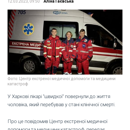
12.03.2023, 09:50
Аліна Гаєвська
Фото: Центр екстреної медичної допомоги та медицини
катастроф
У Харкові лікарі "швидкої" повернули до життя
чоловіка, який перебував у стані клінічної смерті.
Про це повідомив Центр екстреної медичної
допомоги та медицини катастроф, передає