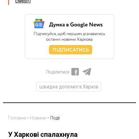
смерті
Поділитися
швидка допомога Харків
Головна
>
Новини
>
Події
У Харкові спалахнула