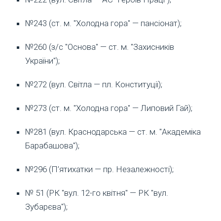
№243 (ст. м. "Холодна гора" — пансіонат);
№260 (з/с "Основа" — ст. м. "Захисників
України");
№272 (вул. Світла — пл. Конституції);
№273 (ст. м. "Холодна гора" — Липовий Гай);
№281 (вул. Краснодарська — ст. м. "Академіка
Барабашова");
№296 (П’ятихатки — пр. Незалежності);
№ 51 (РК "вул. 12-го квітня" — РК "вул.
Зубарєва");