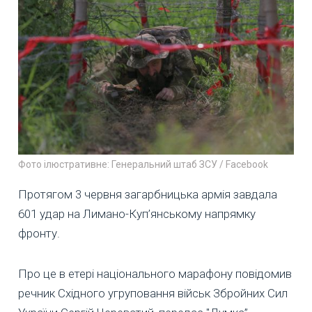
Фото ілюстративне: Генеральний штаб ЗСУ / Facebook
Протягом 3 червня загарбницька армія завдала
601 удар на Лимано-Куп’янському напрямку
фронту.
Про це в етері національного марафону повідомив
речник Східного угруповання військ Збройних Сил