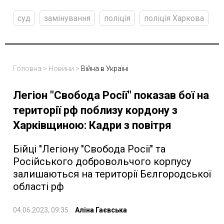
суд
замінування
поліція
поліція Харкова
Головна
>
Новини
>
Війна в Україні
Легіон "Свобода Росії" показав бої на
території рф поблизу кордону з
Харківщиною: Кадри з повітря
Бійці "Легіону "Свобода Росії" та
Російського добровольчого корпусу
залишаються на території Бєлгородської
області рф
04.06.2023, 09:35
Аліна Гаєвська