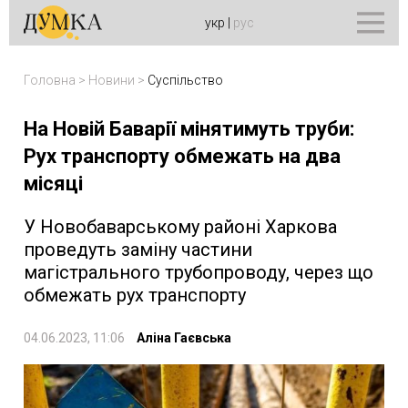
укр
|
рус
Головна
>
Новини
>
Суспільство
На Новій Баварії мінятимуть труби:
Рух транспорту обмежать на два
місяці
У Новобаварському районі Харкова
проведуть заміну частини
магістрального трубопроводу, через що
обмежать рух транспорту
04.06.2023, 11:06
Аліна Гаєвська