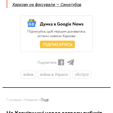
Харкову не фіксували — Синєгубов
Поділитися
війна
війна в Україні
обстріл
Головна
>
Новини
>
Події