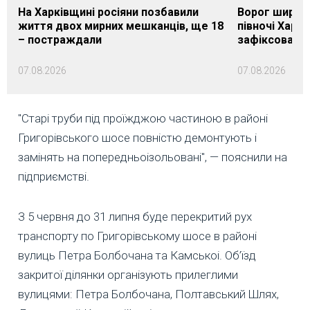
На Харківщині росіяни позбавили
Ворог широк
життя двох мирних мешканців, ще 18
півночі Харкі
– постраждали
зафіксовані 
07.08.2026
07.08.2026
"Старі труби під проїжджою частиною в районі
Григорівського шосе повністю демонтують і
замінять на попередньоізольовані", — пояснили на
підприємстві.
З 5 червня до 31 липня буде перекритий рух
транспорту по Григорівському шосе в районі
вулиць Петра Болбочана та Камськоі. Об’їзд
закритої ділянки організують прилеглими
вулицями: Петра Болбочана, Полтавський Шлях,