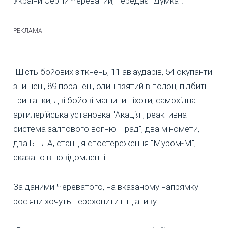
України Сергій Череватий, передає "Думка”.
"Шість бойових зіткнень, 11 авіаударів, 54 окупанти
знищені, 89 поранені, один взятий в полон, підбиті
три танки, дві бойові машини піхоти, самохідна
артилерійська установка "Акація", реактивна
система залпового вогню "Град", два міномети,
два БПЛА, станція спостереження "Муром-М", —
сказано в повідомленні.
За даними Череватого, на вказаному напрямку
росіяни хочуть перехопити ініціативу.