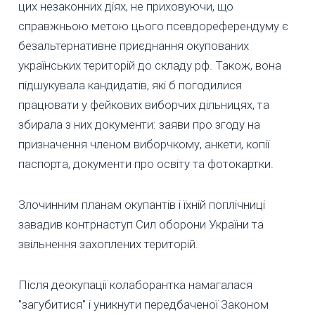
цих незаконних діях, не приховуючи, що
справжньою метою цього псевдореферендуму є
безальтернативне приєднання окупованих
українських територій до складу рф. Також, вона
підшукувала кандидатів, які б погодилися
працювати у фейкових виборчих дільницях, та
збирала з них документи: заяви про згоду на
призначення членом виборчкому, анкети, копії
паспорта, документи про освіту та фотокартки.
Злочинним планам окупантів і їхній поплічниці
завадив контрнаступ Сил оборони України та
звільнення захоплених територій.
Після деокупації колаборантка намагалася
"загубитися" і уникнути передбаченої Законом