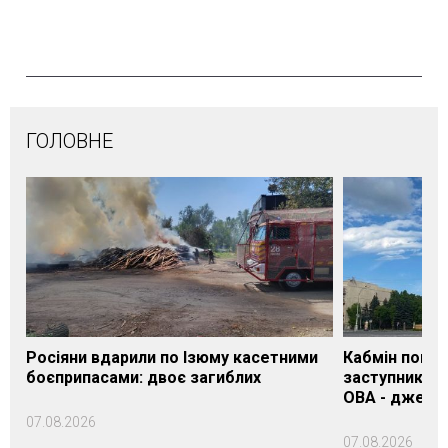
ГОЛОВНЕ
Росіяни вдарили по Ізюму касетними
Кабмін погод
боєприпасами: двоє загиблих
заступника н
ОВА - джере
07.08.2026
07.08.2026