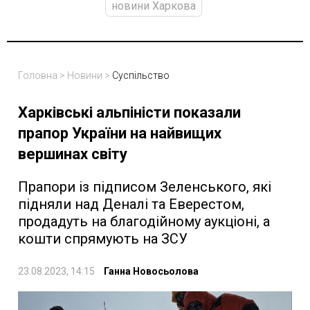
новини Харкова
Головна
>
Новини
>
Суспільство
Харківські альпіністи показали
прапор України на найвищих
вершинах світу
Прапори із підписом Зеленського, які
підняли над Деналі та Еверестом,
продадуть на благодійному аукціоні, а
кошти спрямують на ЗСУ
23.08.2023, 14:15
Ганна Новосьолова