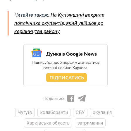
Читайте також:
На Куп'янщині викрили
поплічника окупантів, який увійшов до
керівництва району
Поділитися
Чугуїв
колаборанти
СБУ
окупація
Харківська область
затримання