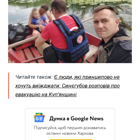
Читайте також:
Є люди, які принципово не
хочуть виїжджати: Синєгубов розповів про
евакуацію на Куп’янщині