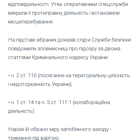
відповідальності. Утім, оперативники спецслужби
викрили її протиправну діяльність і встановили
місцеперебування.
На підставі зібраних доказів слідчі Служби безпеки
повідомили зловмисниці про підозру за двома
статтями Кримінального кодексу України:
• ч. 2 ст. 110 (посягання на територіальну цілісність
і недоторканність України);
• ч. 1 ст. 14 та ч. 5 ст. 111-1 (колабораційна
діяльність).
Наразі їй обрано міру запобіжного заходу -
тримання під вартою.