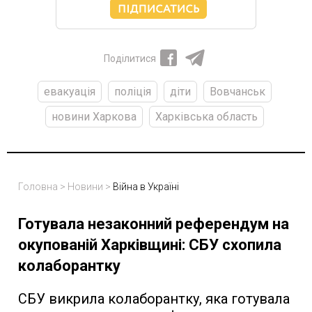
Поділитися
евакуація
поліція
діти
Вовчанськ
новини Харкова
Харківська область
Головна
>
Новини
>
Війна в Україні
Готувала незаконний референдум на
окупованій Харківщині: СБУ схопила
колаборантку
СБУ викрила колаборантку, яка готувала