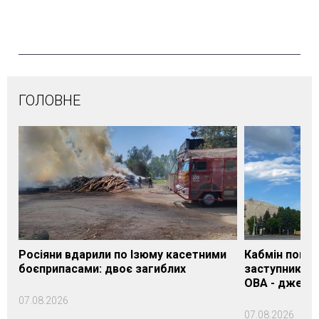
ГОЛОВНЕ
Росіяни вдарили по Ізюму касетними
Кабмін погод
боєприпасами: двоє загиблих
заступника н
ОВА - джере
07.08.2026
07.08.2026