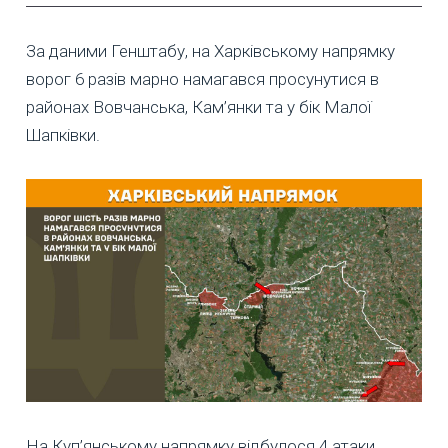
За даними Генштабу, на Харківському напрямку
ворог 6 разів марно намагався просунутися в
районах Вовчанська, Кам’янки та у бік Малої
Шапківки.
На Куп’янському напрямку відбулося 4 атаки