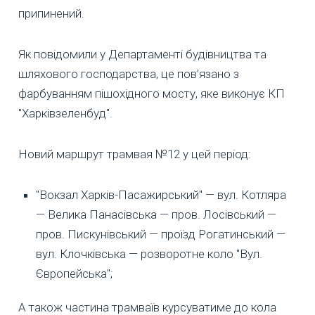
припинений.
Як повідомили у Департаменті будівництва та
шляхового господарства, це пов’язано з
фарбуванням пішохідного мосту, яке виконує КП
"Харківзеленбуд".
Новий маршрут трамвая №12 у цей період:
"Вокзал Харків-Пасажирський" — вул. Котляра
— Велика Панасівська — пров. Лосівський —
пров. Пискунівський — проїзд Рогатинський —
вул. Клочківська — розворотне коло "Вул.
Європейська";
А також частина трамваїв курсуватиме до кола