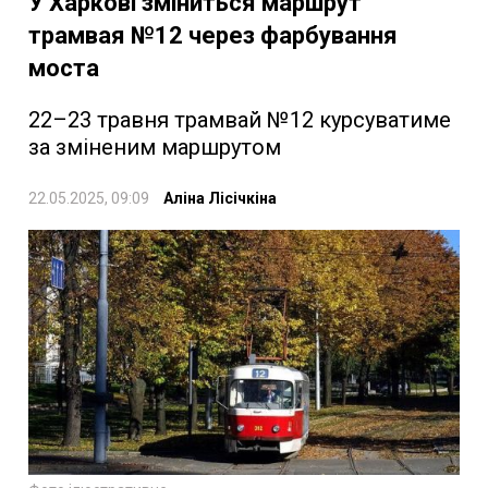
У Харкові зміниться маршрут
трамвая №12 через фарбування
моста
22–23 травня трамвай №12 курсуватиме
за зміненим маршрутом
22.05.2025, 09:09
Аліна Лісічкіна