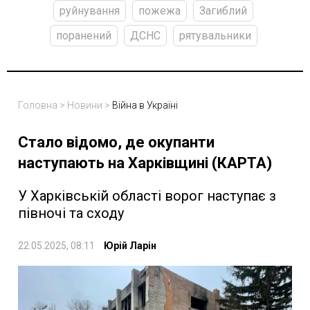
руйнування
пожежа
Загиблий
поранений
ДСНС
рятувальники
Головна
>
Новини
>
Війна в Україні
Стало відомо, де окупанти
наступають на Харківщині (КАРТА)
У Харківській області ворог наступає з
півночі та сходу
22.05.2025, 08:11
Юрій Ларін