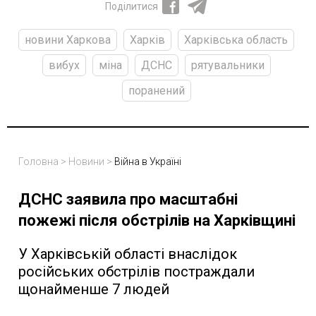
Поділитися
новини Харкова
Харків
Харківська область
вибух
міна
ДСНС
рятувальники
поранений
Головна
>
Новини
>
Війна в Україні
ДСНС заявила про масштабні
пожежі після обстрілів на Харківщині
У Харківській області внаслідок
російських обстрілів постраждали
щонайменше 7 людей