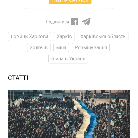
Поділитися
новини Харкова
Харків
Харківська область
Золочів
міна
Розмінування
війна в Україні
СТАТТІ