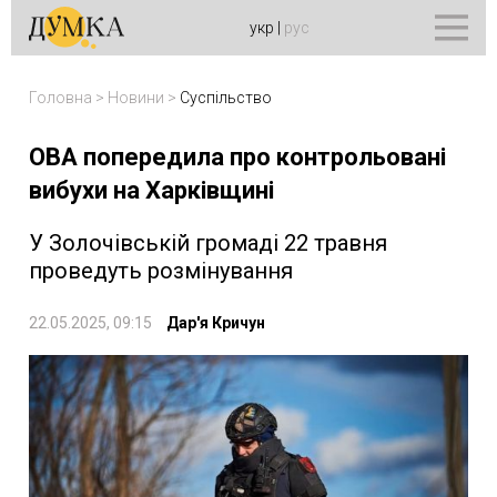
укр
|
рус
Головна
>
Новини
>
Суспільство
ОВА попередила про контрольовані
вибухи на Харківщині
У Золочівській громаді 22 травня
проведуть розмінування
22.05.2025, 09:15
Дар'я Кричун