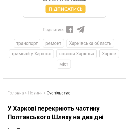
Поділитися
транспорт
ремонт
Харківська область
трамвай у Харкові
новини Харкова
Харків
міст
Головна
>
Новини
>
Суспільство
У Харкові перекриють частину
Полтавського Шляху на два дні