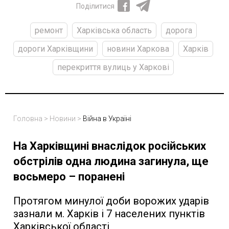
Поділитися
ремонт
Харківська область
дорога
дороги Харківщини
новини Харкова
Харків
перекриття вулиць у Харкові
Головна
>
Новини
>
Війна в Україні
На Харківщині внаслідок російських
обстрілів одна людина загинула, ще
восьмеро – поранені
Протягом минулої доби ворожих ударів
зазнали м. Харків і 7 населених пунктів
Харківської області