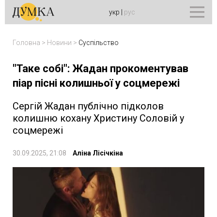
укр
|
рус
Головна
>
Новини
>
Суспільство
"Таке собі": Жадан прокоментував
піар пісні колишньої у соцмережі
Сергій Жадан публічно підколов
колишню кохану Христину Соловій у
соцмережі
30.09.2025, 21:08
Аліна Лісічкіна