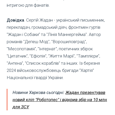
інтригою для фанатів.
Довідка
. Сергій Жадан - український письменник,
перекладач, громадський діяч, фронтмен гуртів
"Жадан і Собаки" та "Лінія Маннергейма". Автор
романів "Депеш Мод", "Ворошиловград",
"Месопотамія", "Інтернат", поетичних збірок
"Цитатник", "Ефіопія", "Життя Марії", "Тамплієри",
"Антена", "Список кораблів" та інших. Із березня
2024 військовослужбовець бригади "Хартія"
Національної гвардії України.
Новини Харкова сьогодні:
Жадан презентував
новий кліп "Роботопес" і відкрив збір на 10 млн
для ЗСУ