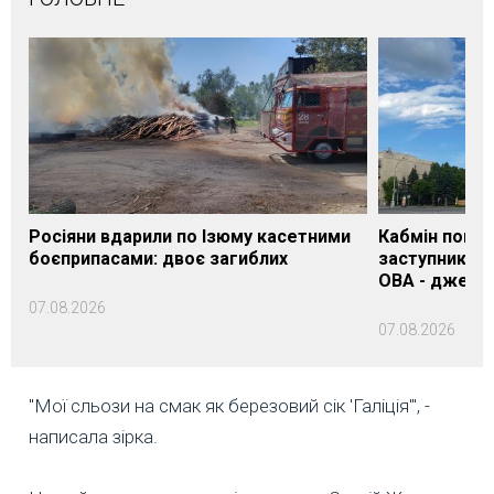
Росіяни вдарили по Ізюму касетними
Кабмін погод
боєприпасами: двоє загиблих
заступника н
ОВА - джере
07.08.2026
07.08.2026
"Мої сльози на смак як березовий сік 'Галіція'", -
написала зірка.