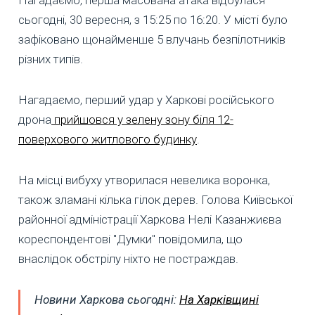
сьогодні, 30 вересня, з 15:25 по 16:20. У місті було
зафіковано щонайменше 5 влучань безпілотників
різних типів.
Нагадаємо, перший удар у Харкові російського
дрона
прийшовся у зелену зону біля 12-
поверхового житлового будинку
.
На місці вибуху утворилася невелика воронка,
також зламані кілька гілок дерев. Голова Київської
районної адміністрації Харкова Нелі Казанжиєва
кореспондентові "Думки" повідомила, що
внаслідок обстрілу ніхто не постраждав.
Новини Харкова сьогодні:
На Харківщині