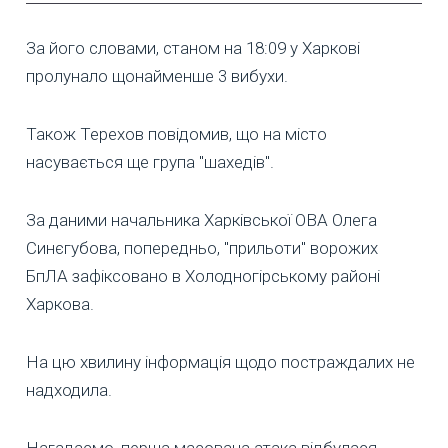
За його словами, станом на 18:09 у Харкові
пролунало щонайменше 3 вибухи.
Також Терехов повідомив, що на місто
насувається ще група "шахедів".
За даними начальника Харківської ОВА Олега
Синєгубова, попередньо, "прильоти" ворожих
БпЛА зафіксовано в Холодногірському районі
Харкова.
На цю хвилину інформація щодо постраждалих не
надходила.
Нагадаємо, перша масована атака відбулася