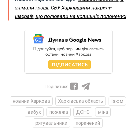
знімали гроші: СБУ Харківщини накрили
шахраїв, що полювали на колишніх полонених
Поділитися
новини Харкова
Харківська область
Ізюм
вибух
пожежа
ДСНС
міна
рятувальники
поранений