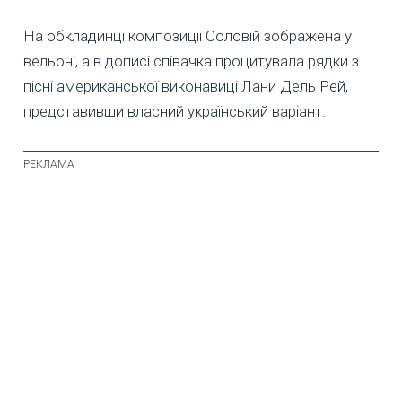
На обкладинці композиції Соловій зображена у
вельоні, а в дописі співачка процитувала рядки з
пісні американської виконавиці Лани Дель Рей,
представивши власний український варіант.