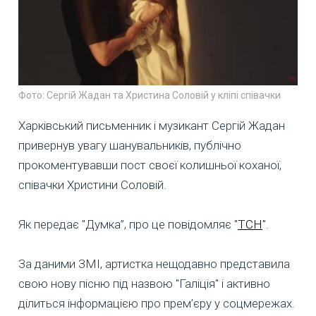
Фото: Сергій Жадан та Христина Соловій у кліпі співачки
Харківський письменник і музикант Сергій Жадан
привернув увагу шанувальників, публічно
прокоментувавши пост своєї колишньої коханої,
співачки Христини Соловій.
Як передає "Думка”, про це повідомляє "
ТСН
".
За даними ЗМІ, артистка нещодавно представила
свою нову пісню під назвою "Галіція" і активно
ділиться інформацією про прем’єру у соцмережах.