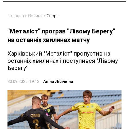
Головна
>
Новини
>
Спорт
"Металіст" програв "Лівому Берегу"
на останніх хвилинах матчу
Харківський "Металіст" пропустив на
останніх хвилинах і поступився "Лівому
Берегу"
30.09.2025, 19:13
Аліна Лісічкіна