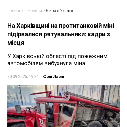
Головна
>
Новини
>
Війна в Україні
На Харківщині на протитанковій міні
підірвалися рятувальники: кадри з
місця
У Харківській області під пожежним
автомобілем вибухнула міна
30.09.2025, 19:34
Юрій Ларін