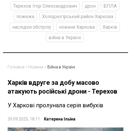
Терехов Ігор Олександрович
дрон
БПЛА
пожежа
Холодногірський район Харкова
наслідки обстрілу
новини Харкова
Харків
війна в Україні
Головна
>
Новини
>
Війна в Україні
Харків вдруге за добу масово
атакують російські дрони - Терехов
У Харкові пролунала серія вибухів
30.09.2025, 18:11
Катерина Ільїна