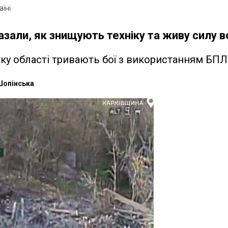
аїні
зали, як знищують техніку та живу силу в
ку області тривають бої з використанням БП
Шопінська