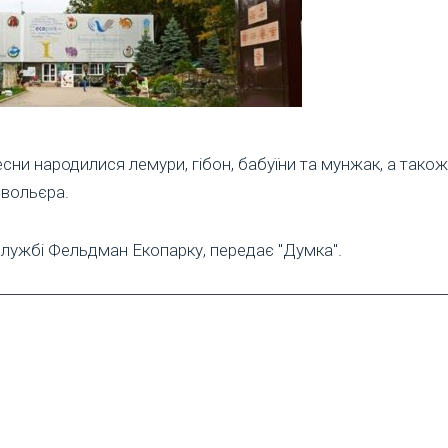
есни народилися лемури, гібон, бабуїни та мунжак, а так
 вольєра.
лужбі Фельдман Екопарку, передає "Думка".