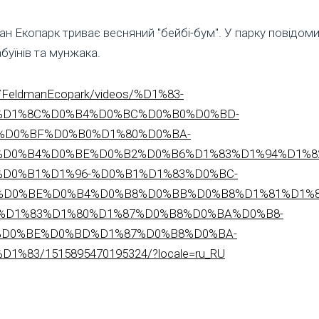
ан Екопарк триває весняний "бейбі-бум". У парку повідо
абуїнів та мунжака.
/FeldmanEcopark/videos/%D1%83-
%D1%8C%D0%B4%D0%BC%D0%B0%D0%BD-
%D0%BF%D0%B0%D1%80%D0%BA-
D0%B4%D0%BE%D0%B2%D0%B6%D1%83%D1%94%D1%8
D0%B1%D1%96-%D0%B1%D1%83%D0%BC-
D0%BE%D0%B4%D0%B8%D0%BB%D0%B8%D1%81%D1%8
%D1%83%D1%80%D1%87%D0%B8%D0%BA%D0%B8-
%D0%BE%D0%BD%D1%87%D0%B8%D0%BA-
%83/1515895470195324/?locale=ru_RU