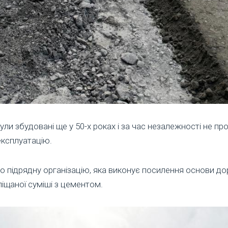
ли збудовані ще у 50-х роках і за час незалежності не пр
експлуатацію.
но підрядну організацію, яка виконує посилення основи д
іщаної суміші з цементом.