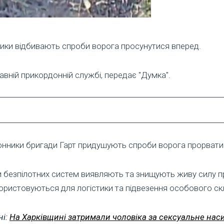
ики відбивають спроби ворога просунутися вперед.
вній прикордонній службі, передає "Думка".
ники бригади Гарт придушують спроби ворога прорватися
и безпілотних систем виявляють та знищують живу силу п
икористовуються для логістики та підвезення особового ск
ні:
На Харківщині затримали чоловіка за сексуальне нас