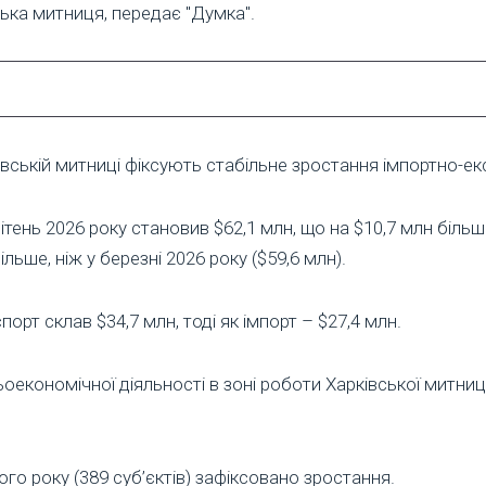
ька митниця, передає "Думка".
івській митниці фіксують стабільне зростання імпортно-екс
тень 2026 року становив $62,1 млн, що на $10,7 млн більше,
більше, ніж у березні 2026 року ($59,6 млн).
порт склав $34,7 млн, тоді як імпорт – $27,4 млн.
ьоекономічної діяльності в зоні роботи Харківської митниці
ого року (389 суб’єктів) зафіксовано зростання.