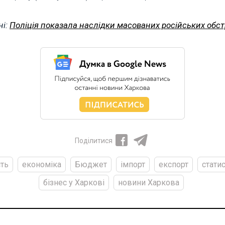
ні:
Поліція показала наслідки масованих російських обст
Поділитися
сть
економіка
Бюджет
імпорт
експорт
стати
бізнес у Харкові
новини Харкова