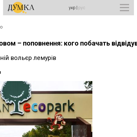
укр
|
рус
во
овом – поповнення: кого побачать відвіду
тній вольєр лемурів
н