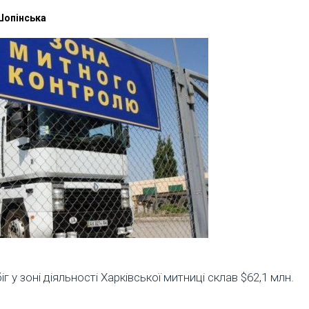
Шопінська
іг у зоні діяльності Харківської митниці склав $62,1 млн.