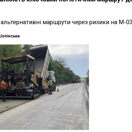
 альтернативні маршрути через ризики на М-0
Шопінська