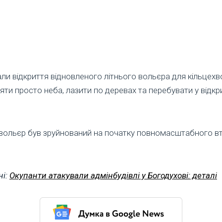
ли відкриття відновленого літнього вольєра для кільцех
яти просто неба, лазити по деревах та перебувати у відкр
 вольєр був зруйнований на початку повномасштабного вто
ні:
Окупанти атакували адмінбудівлі у Богодухові: деталі