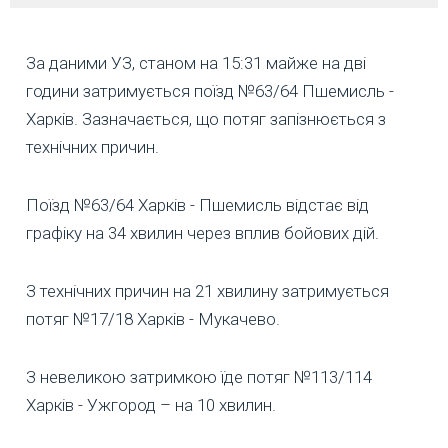
За даними УЗ, станом на 15:31 майже на дві
години затримується поїзд №63/64 Пшемисль -
Харків. Зазначається, що потяг запізнюється з
технічних причин.
Поїзд №63/64 Харків - Пшемисль відстає від
графіку на 34 хвилин через вплив бойових дій.
З технічних причин на 21 хвилину затримується
потяг №17/18 Харків - Мукачево.
З невеликою затримкою їде потяг №113/114
Харків - Ужгород – на 10 хвилин.