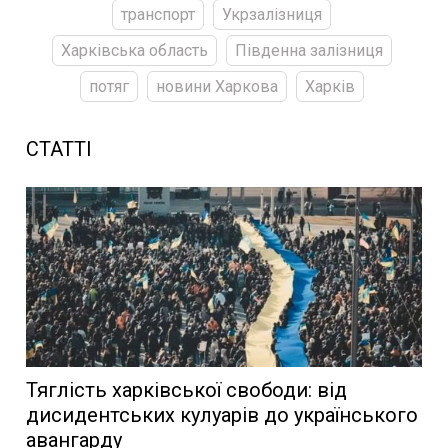
транспорт
Укрзалізниця
Харківська область
Південна залізниця
потяг
новини Харкова
Харків
СТАТТІ
Тяглість харківської свободи: від
дисидентських кулуарів до українського
авангарду