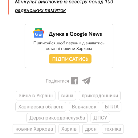
Мінкульт виключив із реєстру понад 100
радянських пам'яток
Поділитися
війна в Україні
війна
прикордонники
Харківська область
Вовчанськ
БПЛА
Держприкордонслужба
ДПСУ
новини Харкова
Харків
дрон
техніка