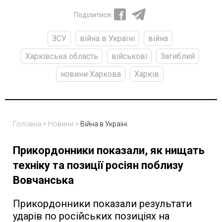
Поділитися
ЗСУ
війна в Україні
війна
Харківська область
військові
Загиблий
новини Харкова
Харків
Головна
>
Новини
>
Війна в Україні
Прикордонники показали, як нищать
техніку та позиції росіян поблизу
Вовчанська
Прикордонники показали результати
ударів по російських позиціях на