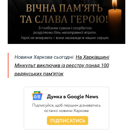
Новини Харкова сьогодні:
На Харківщині
Мінкульт виключив із реєстру понад 100
радянських пам'яток