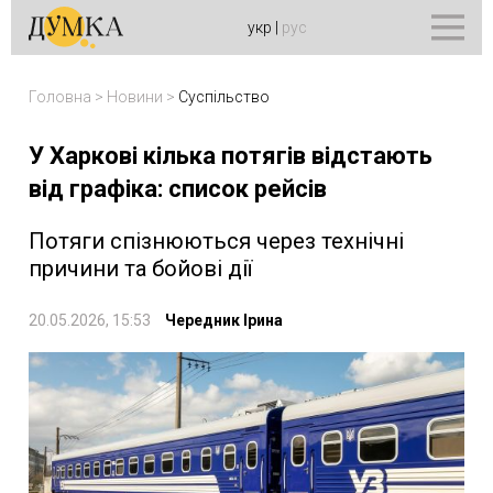
укр
|
рус
Головна
>
Новини
>
Суспільство
У Харкові кілька потягів відстають
від графіка: список рейсів
Потяги спізнюються через технічні
причини та бойові дії
20.05.2026, 15:53
Чередник Ірина