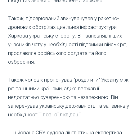
щодо так званого "визволення Харкова".
Також, підозрюваний звинувачував у ракетно-
дронових обстрілах цивільної інфраструктури
Харкова українську сторону. Він запевняв інших
учасників чату у необхідності підтримки військ рф,
прославляв російського солдата та його
озброєння.
Також чоловік пропонував "розділити" Україну між
рф та іншими країнами, адже вважав її
недостатньо суверенною та незалежною. Він
заперечував українську державність та запевняв у
необхідності її повної ліквідації.
Ініційована СБУ судова лінгвістична експертиза