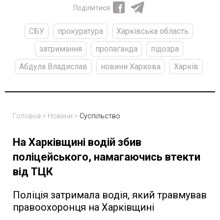
Поділитися
СБУ
прокуратура
Харківська область
затримання
пропаганда
підозра
Абдула Владислав
новини Харкова
Харків
Головна
>
Новини
>
Суспільство
На Харківщині водій збив
поліцейського, намагаючись втекти
від ТЦК
Поліція затримала водія, який травмував
правоохоронця на Харківщині