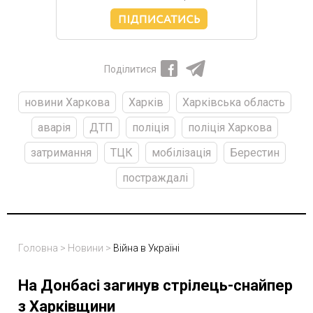
Поділитися
новини Харкова
Харків
Харківська область
аварія
ДТП
поліція
поліція Харкова
затримання
ТЦК
мобілізація
Берестин
постраждалі
Головна
>
Новини
>
Війна в Україні
На Донбасі загинув стрілець-снайпер
з Харківщини