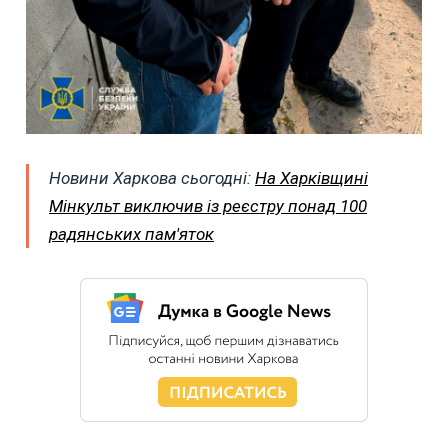
Новини Харкова сьогодні:
На Харківщині
Мінкульт виключив із реєстру понад 100
радянських пам'яток