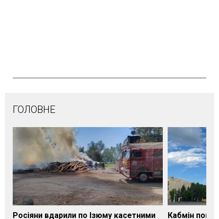
ГОЛОВНЕ
Росіяни вдарили по Ізюму касетними
Кабмін погод