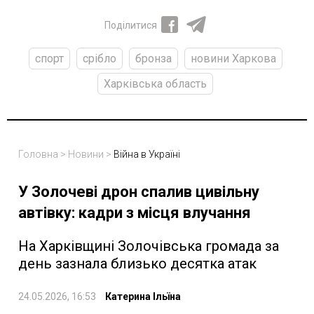
Поділитися
спорт
срібло
бронза
новини Харкова
Харківська область
Головна
>
Новини
>
Війна в Україні
У Золочеві дрон спалив цивільну
автівку: кадри з місця влучання
На Харківщині Золочівська громада за
день зазнала близько десятка атак
24.05.2026, 16:53
Катерина Ільїна