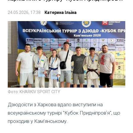
24.05.2026, 17:38
Катерина Ільїна
Фото: KHARKIV SPORT CITY
Дзюдоїсти з Харкова вдало виступили на
всеукраїнському турнірі "Кубок Придніпровʼя", що
проходив у Кам’янському.