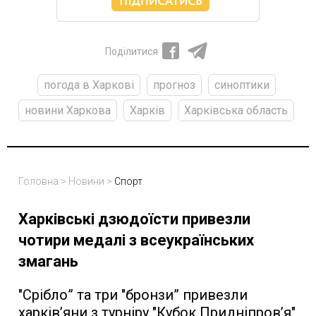
Поділитися
погода в Харкові
прогноз
синоптики
новини Харкова
Харків
Харківська область
Головна
>
Новини
>
Спорт
Харківські дзюдоїсти привезли
чотири медалі з всеукраїнських
змагань
"Срібло” та три "бронзи” привезли
харків’яни з турніру "Кубок Придніпровʼя"