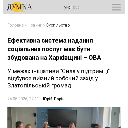
укр
|
рус
Головна
>
Новини
>
Суспільство
Ефективна система надання
соціальних послуг має бути
збудована на Харківщині – ОВА
У межах ініціативи "Сила у підтримці"
відбувся виїзний робочий захід у
Златопільській громаді
24.05.2026, 22:11
Юрій Ларін