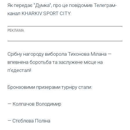
Як передає "Думка”, про це повідомив Телеграм-
канал KHARKIV SPORT CITY.
Срібну нагороду виборола Тихонова Мілана —
впевнена боротьба та заслужене місце на
п’єдесталі!
Бронзовими призерами турніру стали:
— Колпачов Володимир
— Стєблєва Поліна