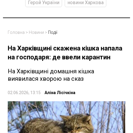
Герой України
новини Харкова
Головна
>
Новини
>
Події
На Харківщині скажена кішка напала
на господаря: де ввели карантин
На Харківщині домашня кішка
виявилася хворою на сказ
02.06.2026, 13:15
Аліна Лісічкіна