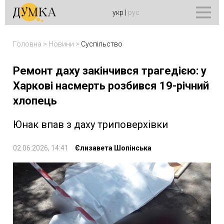
укр
|
рус
Головна
>
Новини
>
Суспільство
Ремонт даху закінчився трагедією: у
Харкові насмерть розбився 19-річний
хлопець
Юнак впав з даху триповерхівки
02.06.2026, 14:41
Єлизавета Шопінська