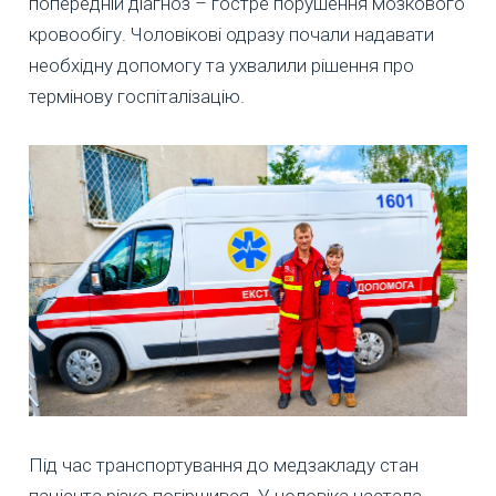
попередній діагноз – гостре порушення мозкового
кровообігу. Чоловікові одразу почали надавати
необхідну допомогу та ухвалили рішення про
термінову госпіталізацію.
Під час транспортування до медзакладу стан
пацієнта різко погіршився. У чоловіка настала