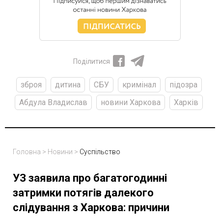
Поділитися
зброя
дитина
СБУ
кримінал
підозра
Абдула Владислав
новини Харкова
Харків
Головна
>
Новини
>
Суспільство
УЗ заявила про багатогодинні
затримки потягів далекого
слідування з Харкова: причини