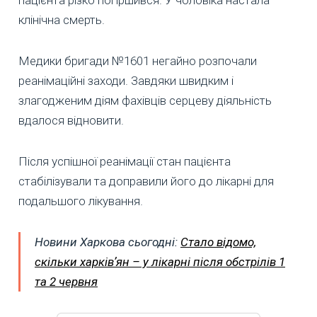
клінічна смерть.
Медики бригади №1601 негайно розпочали
реанімаційні заходи. Завдяки швидким і
злагодженим діям фахівців серцеву діяльність
вдалося відновити.
Після успішної реанімації стан пацієнта
стабілізували та доправили його до лікарні для
подальшого лікування.
Новини Харкова сьогодні:
Стало відомо,
скільки харківʼян – у лікарні після обстрілів 1
та 2 червня