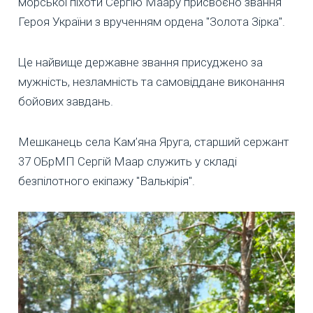
морської піхоти Сергію Маару присвоєно звання
Героя України з врученням ордена "Золота Зірка".
Це найвище державне звання присуджено за
мужність, незламність та самовіддане виконання
бойових завдань.
Мешканець села Кам’яна Яруга, старший сержант
37 ОБрМП Сергій Маар служить у складі
безпілотного екіпажу "Валькірія".