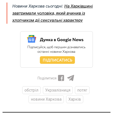
Новини Харкова сьогодні:
На Харківщині
завтримали чоловіка, який вчинив із
хлопчиком дії сексуальні характеру
Поділитися
обстріл
Укрзалізниця
потяг
новини Харкова
Харків