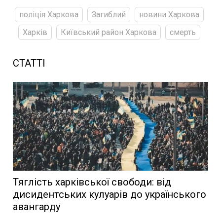
поліція Харкова
Загиблий
новини Харкова
Харків
Київський район Харкова
смерть
СТАТТІ
Тяглість харківської свободи: від
дисидентських кулуарів до українського
авангарду