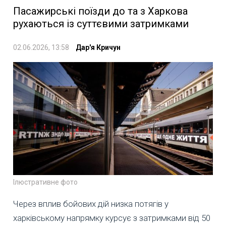
Пасажирські поїзди до та з Харкова
рухаються із суттєвими затримками
02.06.2026, 13:58
Дар'я Кричун
Ілюстративне фото
Через вплив бойових дій низка потягів у
харківському напрямку курсує з затримками від 50