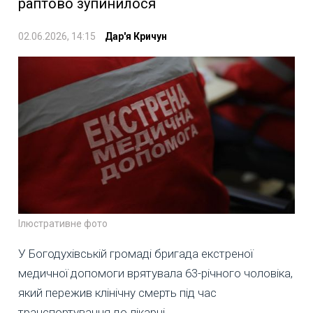
раптово зупинилося
02.06.2026, 14:15
Дар'я Кричун
Ілюстративне фото
У Богодухівській громаді бригада екстреної
медичної допомоги врятувала 63-річного чоловіка,
який пережив клінічну смерть під час
транспортування до лікарні.