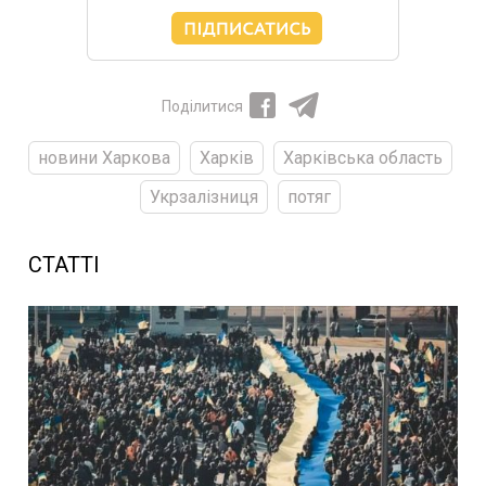
Поділитися
новини Харкова
Харків
Харківська область
Укрзалізниця
потяг
СТАТТІ