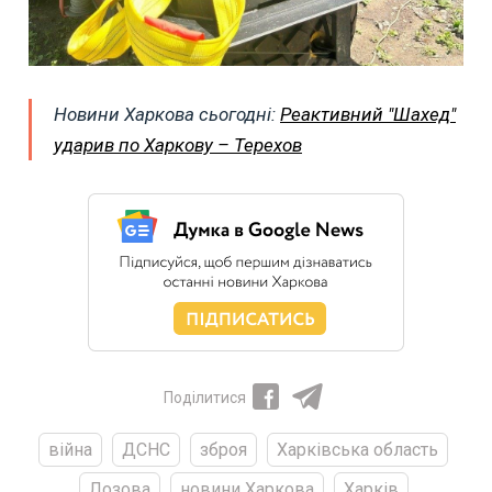
Новини Харкова сьогодні:
Реактивний "Шахед"
ударив по Харкову – Терехов
Поділитися
війна
ДСНС
зброя
Харківська область
Лозова
новини Харкова
Харків