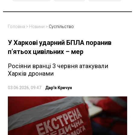
Головна
>
Новини
>
Суспільство
У Харкові ударний БПЛА поранив
пʼятьох цивільних – мер
Росіяни вранці 3 червня атакували
Харків дронами
03.06.2026, 09:47
Дар'я Кричун