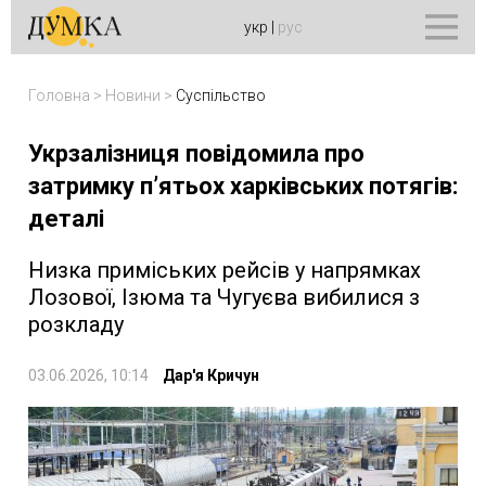
укр
|
рус
Головна
>
Новини
>
Суспільство
Укрзалізниця повідомила про
затримку пʼятьох харківських потягів:
деталі
Низка приміських рейсів у напрямках
Лозової, Ізюма та Чугуєва вибилися з
розкладу
03.06.2026, 10:14
Дар'я Кричун