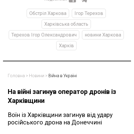
Обстріл Харкова
Ігор Терехов
Харківська область
Терехов Ігор Олександрович
новини Харкова
Харків
Головна
>
Новини
>
Війна в Україні
На війні загинув оператор дронів із
Харківщини
Воїн із Харківщини загинув від удару
російського дрона на Донеччині