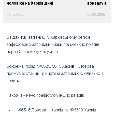
чоловіка на Харківщині
вокзалу в Ло
06.08.2026
06.08.2026
За даними залізниці, у Харківському регіоні
зафіксовано затримки низки приміських поїздів
через безпекову ситуацію.
Зокрема, поїзд №6825/6815 Харків – Лозова
прямує зі станції Трійчате із затримкою близько 1
години.
Також змінено графік руху інших рейсів:
– №6516 Лозова – Харків та №6513 Харків –