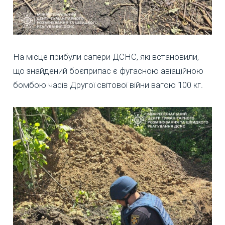
На місце прибули сапери ДСНС, які встановили,
що знайдений боєприпас є фугасною авіаційною
бомбою часів Другої світової війни вагою 100 кг.