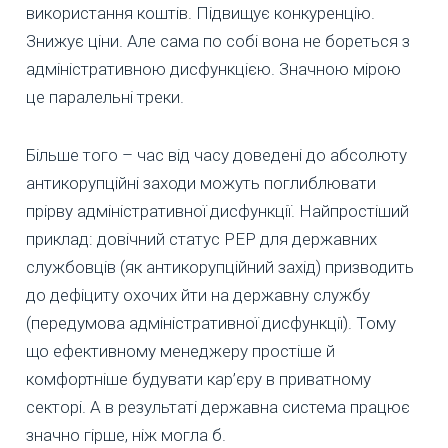
використання коштів. Підвищує конкуренцію.
Знижує ціни. Але сама по собі вона не бореться з
адміністративною дисфункцією. Значною мірою
це паралельні треки.
Більше того – час від часу доведені до абсолюту
антикорупційні заходи можуть поглиблювати
прірву адміністративної дисфункції. Найпростіший
приклад: довічний статус PEP для державних
службовців (як антикорупційний захід) призводить
до дефіциту охочих йти на державну службу
(передумова адміністративної дисфункції). Тому
що ефективному менеджеру простіше й
комфортніше будувати кар’єру в приватному
секторі. А в результаті державна система працює
значно гірше, ніж могла б.