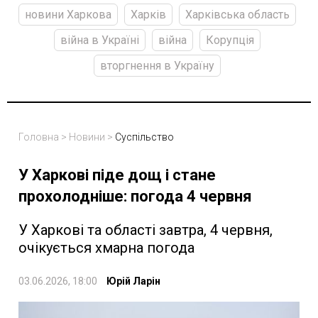
новини Харкова
Харків
Харківська область
війна в Україні
війна
Корупція
вторгнення в Україну
Головна
>
Новини
>
Суспільство
У Харкові піде дощ і стане
прохолодніше: погода 4 червня
У Харкові та області завтра, 4 червня,
очікується хмарна погода
03.06.2026, 18:00
Юрій Ларін