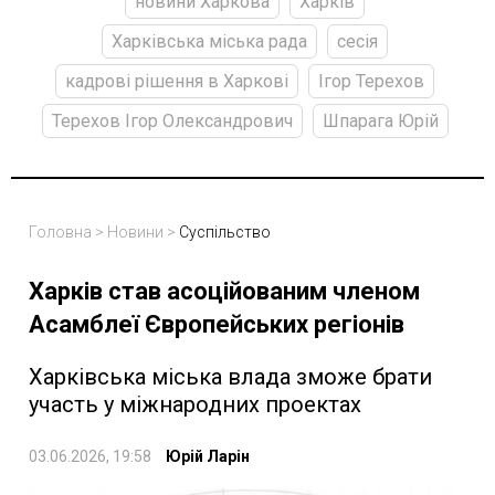
новини Харкова
Харків
Харківська міська рада
сесія
кадрові рішення в Харкові
Ігор Терехов
Терехов Ігор Олександрович
Шпарага Юрій
Головна
>
Новини
>
Суспільство
Харків став асоційованим членом
Асамблеї Європейських регіонів
Харківська міська влада зможе брати
участь у міжнародних проектах
03.06.2026, 19:58
Юрій Ларін