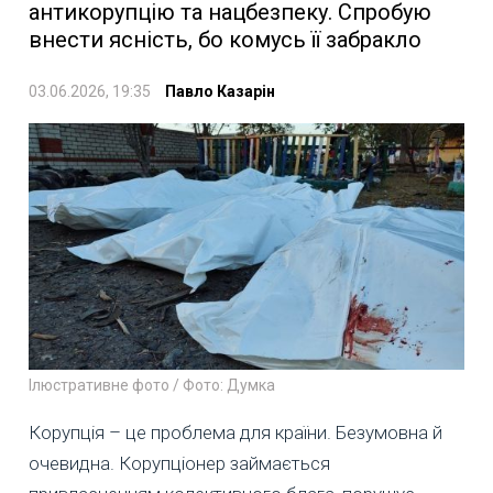
антикорупцію та нацбезпеку. Спробую
внести ясність, бо комусь її забракло
03.06.2026, 19:35
Павло Казарін
Ілюстративне фото / Фото: Думка
Корупція – це проблема для країни. Безумовна й
очевидна. Корупціонер займається