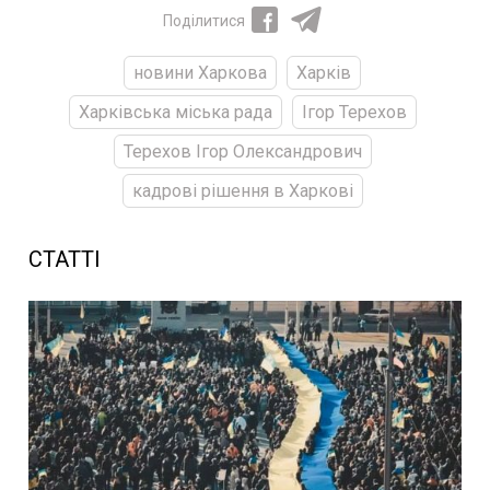
Поділитися
новини Харкова
Харків
Харківська міська рада
Ігор Терехов
Терехов Ігор Олександрович
кадрові рішення в Харкові
СТАТТІ