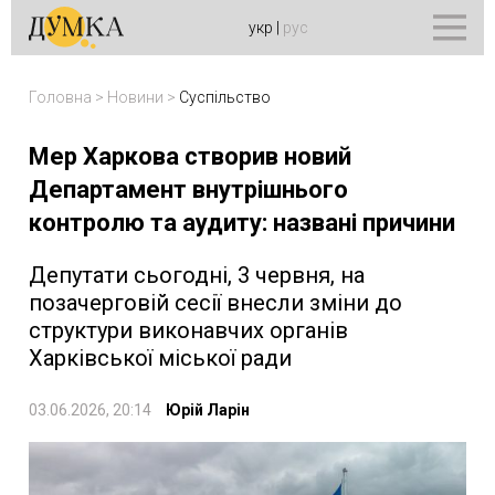
укр
|
рус
Головна
>
Новини
>
Суспільство
Мер Харкова створив новий
Департамент внутрішнього
контролю та аудиту: названі причини
Депутати сьогодні, 3 червня, на
позачерговій сесії внесли зміни до
структури виконавчих органів
Харківської міської ради
03.06.2026, 20:14
Юрій Ларін