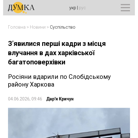
укр
|
рус
Головна
>
Новини
>
Суспільство
Зʼявилися перші кадри з місця
влучання в дах харківської
багатоповерхівки
Росіяни вдарили по Слобідському
району Харкова
04.06.2026, 09:46
Дар'я Кричун