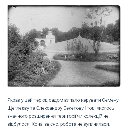
Якраз у цей період садом випало керувати Семену
Щеглєєву та Олександру Бекетову і тоді якогось
значного розширення території чи колекцій не
відбулося. Хоча, звісно, робота не зупинялася.