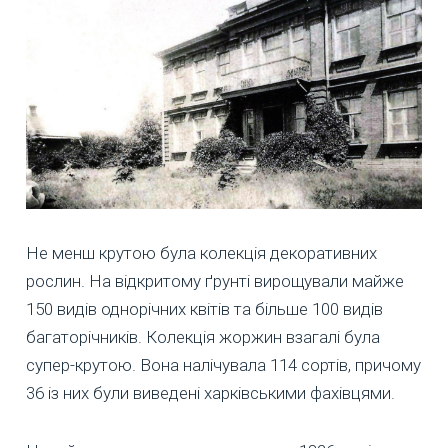
Не менш крутою була колекція декоративних
рослин. На відкритому ґрунті вирощували майже
150 видів однорічних квітів та більше 100 видів
багаторічників. Колекція жоржин взагалі була
супер-крутою. Вона налічувала 114 сортів, причому
36 із них були виведені харківськими фахівцями.