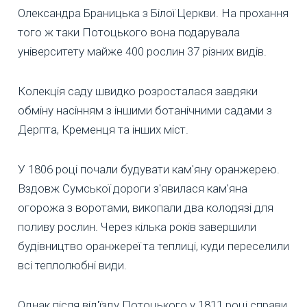
Олександра Браницька з Білої Церкви. На прохання
того ж таки Потоцького вона подарувала
університету майже 400 рослин 37 різних видів.
Колекція саду швидко розросталася завдяки
обміну насінням з іншими ботанічними садами з
Дерпта, Кременця та інших міст.
У 1806 році почали будувати кам'яну оранжерею.
Вздовж Сумської дороги з'явилася кам'яна
огорожа з воротами, викопали два колодязі для
поливу рослин. Через кілька років завершили
будівництво оранжереї та теплиці, куди переселили
всі теплолюбні види.
Однак після від'їзду Потоцького у 1811 році справи