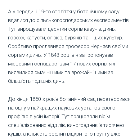
А у середині 19-го століття у ботанічному саду
вдалися до сільськогосподарських експериментів.
Тут вирощували десятки сортів кавунів, динь,
гороху, капусти, огірків, буряків та інших культур.
Особливо прославився професор Черняєв своїми
сортами динь. У 1843 році він запропонував
місцевим господарствам 17 нових сортів, які
виявилися смачнішими та врожайнішими за
більшість тодішніх динь.
До кінця 1850-х років ботанічний сад перетворився
на одну з найкращих наукових установ свого
профілю в усій імперії. Тут працювали вісім
спеціалізованих відділів, виноградник із тисячею
кущів, а кількість рослин відкритого ґрунту вже