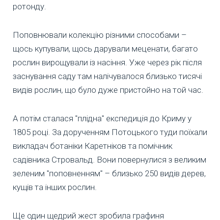
ротонду.
Поповнювали колекцію різними способами –
щось купували, щось дарували меценати, багато
рослин вирощували із насіння. Уже через рік після
заснування саду там налічувалося близько тисячі
видів рослин, що було дуже пристойно на той час.
А потім сталася "плідна" експедиція до Криму у
1805 році. За дорученням Потоцького туди поїхали
викладач ботаніки Каретніков та помічник
садівника Стровальд. Вони повернулися з великим
зеленим "поповненням" – близько 250 видів дерев,
кущів та інших рослин.
Ще один щедрий жест зробила графиня