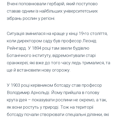
Вчені поповнювали гербарій, який поступово
ставав одним із найбільших університетських
зібрань рослин у регіоні.
Ситуація змінилася на краще у кінці 19-го століття,
коли директором саду був професор Леонід
Рейнгард. У 1894 році там звели будівлю
Ботанічного інституту, відремонтували старі
оранжереї, які вже до того часу ледь трималися, та
ще й встановили нову огорожу.
У 1903 році керівником ботсаду став професор
Володимир Арнольді. Йому прийшла в голову
крута ідея – показувати рослини не окремо, а так,
як вони ростуть у природі. Тож на території
ботсаду почали створювати спеціальні ділянки, які