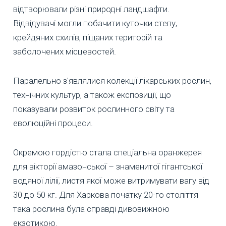
відтворювали різні природні ландшафти.
Відвідувачі могли побачити куточки степу,
крейдяних схилів, піщаних територій та
заболочених місцевостей.
Паралельно з'являлися колекції лікарських рослин,
технічних культур, а також експозиції, що
показували розвиток рослинного світу та
еволюційні процеси.
Окремою гордістю стала спеціальна оранжерея
для вікторії амазонської – знаменитої гігантської
водяної лілії, листя якої може витримувати вагу від
30 до 50 кг. Для Харкова початку 20-го століття
така рослина була справді дивовижною
екзотикою.