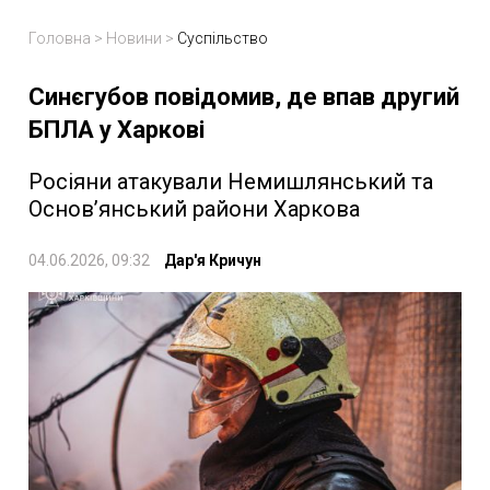
Головна
>
Новини
>
Суспільство
Синєгубов повідомив, де впав другий
БПЛА у Харкові
Росіяни атакували Немишлянський та
Основʼянський райони Харкова
04.06.2026, 09:32
Дар'я Кричун