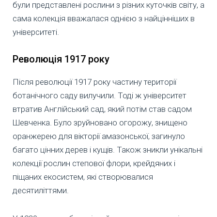
були представлені рослини з різних куточків світу, а
сама колекція вважалася однією з найцінніших в
університеті.
Революція 1917 року
Після революції 1917 року частину території
ботанічного саду вилучили. Тоді ж університет
втратив Англійський сад, який потім став садом
Шевченка. Було зруйновано огорожу, знищено
оранжерею для вікторії амазонської, загинуло
багато цінних дерев і кущів. Також зникли унікальні
колекції рослин степової флори, крейдяних і
піщаних екосистем, які створювалися
десятиліттями.