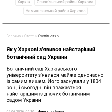
Харків
Основ'янський район Харкова
Немишлянський район Харкова
Головна
>
Статті
>
Суспільство
Як у Харкові з'явився найстаріший
ботанічний сад України
Ботанічний сад Харківського
університету з'явився майже одночасно
із самим вишем. Його заснували у 1804
році, і сьогодні він вважається
найстарішим із діючих ботанічним
садом України
04.06.2026, 09:30
Чередник Ірина