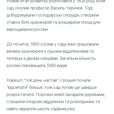
Новий етап розвитку розпочався у 1826 році, коли
сад очолив професор Василь Черняєв. Тоді
добудовували господарські споруди, створили
ставок біля оранжерей та розширили площі для
вирощування рослин.
До початку 1830-х років у саду вже працювали
велика оранжерея з трьома відділеннями та
теплиця з двома секціями. Загальна кількість
рослин перевищила 5500 видів.
Нарешті "той день настав" і грошей почали
"відсипати" більше, тож сад почав ще швидше
розростатися. Порожні землі засадили деревами,
створили плодове відділення та розплідники, та
навіть відкрили школу садівництва.