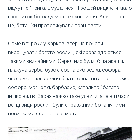
відчутно "пригальмувалися". Грошей виділяли мало
і розвиток ботсаду майже зупинився. Але попри
це, ботаніки продовжували працювати.
Саме в ті роки у Харкові вперше почали
вирощувати багато рослин, які зараз здаються
такими звичайними. Серед них були: біла акація,
плакуча верба, бузок, сосна сибірська, софора
японська, шовковиця біла і чорна, гінкго, японська
софора, магнолія, барбарис, катальпа і багато
інших видів. Зараз важко таке уявити, але в ті часи
всі ці види рослин були справжніми ботанічними
новинками для нашого міста.