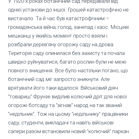
У 1920-х роках ботанічний сад передавали від
однієї установи до іншої. Грошей катастрофічно не
вистачало. Та й час був катастрофічним –
громадянська війна, голод, занепад і хаос. Місцеві
мешканці у якийсь момент просто взяли і
розібрали дерев'яну огорожу саду на дрова.
Територія саду опинилася без захисту та почала
швидко руйнуватися, багато рослин були не межі
повного знищення. Все було настільки погано, що
ботанічний сад міг запросто зникнути. Але
врятувати його таки вдалося. Військовий діяч
"товариш" Фрунзе виділив колючий дріт для нової
огорожі ботсаду та "зігнав" народ на так званий
"недільник". Тож на цьому "недільнику" працівники
саду, студенти, викладачі та навіть військові
сапери разом встановили новий "колючий" паркан.