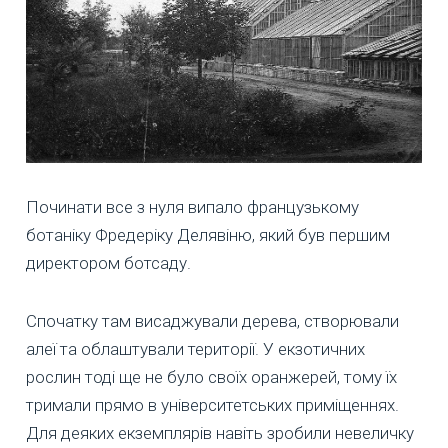
Починати все з нуля випало французькому
ботаніку Фредеріку Делявіню, який був першим
директором ботсаду.
Спочатку там висаджували дерева, створювали
алеї та облаштували території. У екзотичних
рослин тоді ще не було своїх оранжерей, тому їх
тримали прямо в університетських приміщеннях.
Для деяких екземплярів навіть зробили невеличку