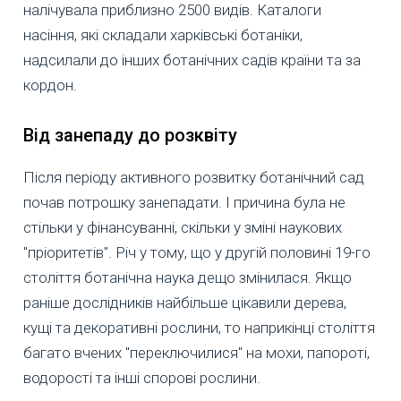
налічувала приблизно 2500 видів. Каталоги
насіння, які складали харківські ботаніки,
надсилали до інших ботанічних садів країни та за
кордон.
Від занепаду до розквіту
Після періоду активного розвитку ботанічний сад
почав потрошку занепадати. І причина була не
стільки у фінансуванні, скільки у зміні наукових
"пріоритетів". Річ у тому, що у другій половині 19-го
століття ботанічна наука дещо змінилася. Якщо
раніше дослідників найбільше цікавили дерева,
кущі та декоративні рослини, то наприкінці століття
багато вчених "переключилися" на мохи, папороті,
водорості та інші спорові рослини.