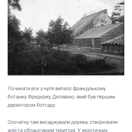
Починати все з нуля випало французькому
ботаніку Фредеріку Делявіню, який був першим
директором ботсаду.
Спочатку там висаджували дерева, створювали
алеї та облаштували території. У екзотичних