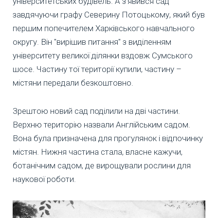
університетських будівель. А з'явився сад
завдячуючи графу Северину Потоцькому, який був
першим попечителем Харківського навчального
округу. Він "вирішив питання" з виділенням
університету великої ділянки вздовж Сумського
шосе. Частину тої території купили, частину –
містяни передали безкоштовно.
Зрештою новий сад поділили на дві частини.
Верхню територію назвали Англійським садом.
Вона була призначена для прогулянок і відпочинку
містян. Нижня частина стала, власне кажучи,
ботанічним садом, де вирощували рослини для
наукової роботи.