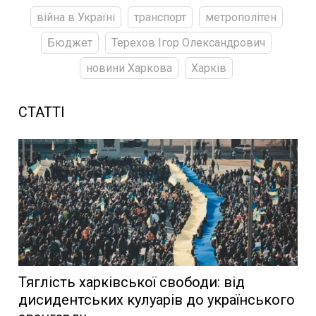
війна в Україні
транспорт
метрополітен
Бюджет
Терехов Ігор Олександрович
новини Харкова
Харків
СТАТТІ
Тяглість харківської свободи: від
дисидентських кулуарів до українського