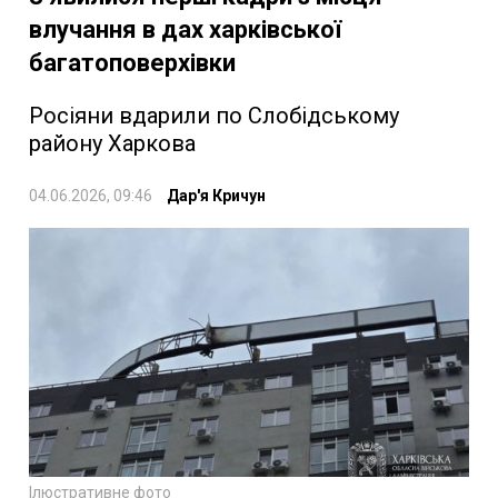
влучання в дах харківської
багатоповерхівки
Росіяни вдарили по Слобідському
району Харкова
04.06.2026, 09:46
Дар'я Кричун
Ілюстративне фото