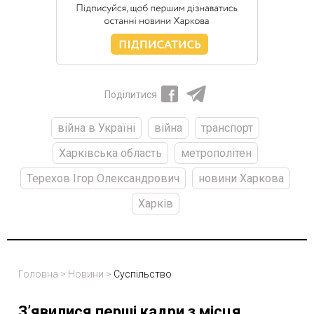
Поділитися
війна в Україні
війна
транспорт
Харківська область
метрополітен
Терехов Ігор Олександрович
новини Харкова
Харків
Головна
>
Новини
>
Суспільство
Зʼявилися перші кадри з місця