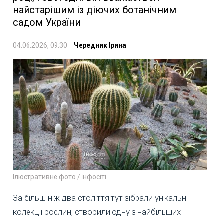
найстарішим із діючих ботанічним
садом України
04.06.2026, 09:30
Чередник Ірина
Ілюстративне фото / Інфосіті
За більш ніж два століття тут зібрали унікальні
колекції рослин, створили одну з найбільших