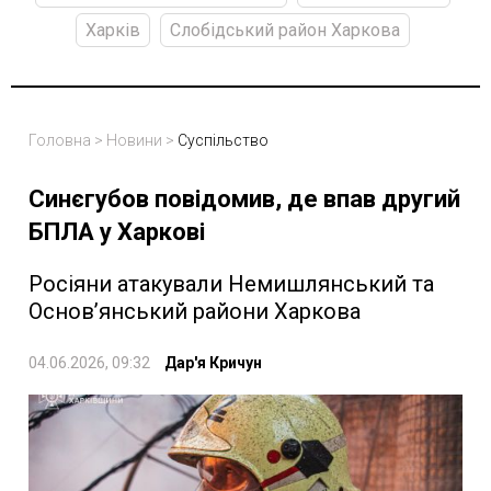
Харків
Слобідський район Харкова
Головна
>
Новини
>
Суспільство
Синєгубов повідомив, де впав другий
БПЛА у Харкові
Росіяни атакували Немишлянський та
Основʼянський райони Харкова
04.06.2026, 09:32
Дар'я Кричун