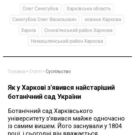
Олег Синєгубов
Харківська область
Синєгубов Олег Васильович
новини Харкова
Харків
Основ'янський район Харкова
Немишлянський район Харкова
Головна
>
Статті
>
Суспільство
Як у Харкові з'явився найстаріший
ботанічний сад України
Ботанічний сад Харківського
університету з'явився майже одночасно
із самим вишем. Його заснували у 1804
році, і сьогодні він вважається