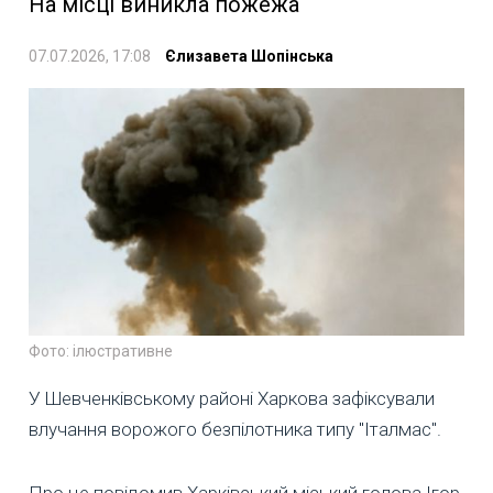
На місці виникла пожежа
07.07.2026, 17:08
Єлизавета Шопінська
Фото: ілюстративне
У Шевченківському районі Харкова зафіксували
влучання ворожого безпілотника типу "Італмас".
Про це повідомив Харківський міський голова Ігор