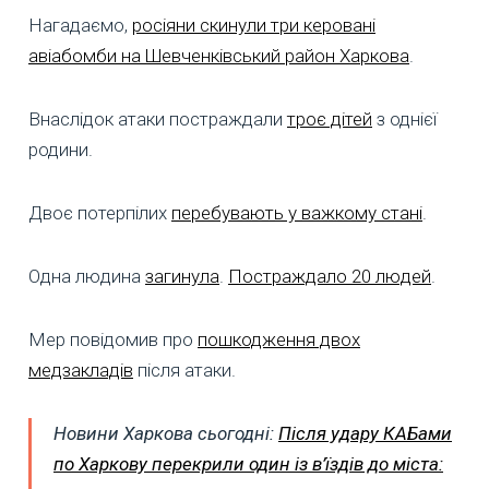
Нагадаємо,
росіяни скинули три керовані
авіабомби на Шевченківський район Харкова
.
Внаслідок атаки постраждали
троє дітей
з однієї
родини.
Двоє потерпілих
перебувають у важкому стані
.
Одна людина
загинула
.
Постраждало 20 людей
.
Мер повідомив про
пошкодження двох
медзакладів
після атаки.
Новини Харкова сьогодні:
Після удару КАБами
по Харкову перекрили один із в’їздів до міста: