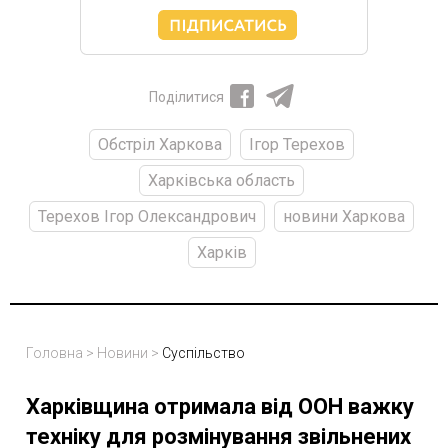
Поділитися
Обстріл Харкова
Ігор Терехов
Харківська область
Терехов Ігор Олександрович
новини Харкова
Харків
Головна
>
Новини
>
Суспільство
Харківщина отримала від ООН важку
техніку для розмінування звільнених