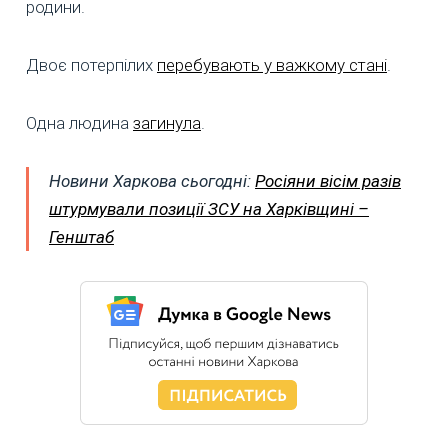
родини.
Двоє потерпілих
перебувають у важкому стані
.
Одна людина
загинула
.
Новини Харкова сьогодні:
Росіяни вісім разів
штурмували позиції ЗСУ на Харківщині –
Генштаб