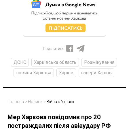
Поділитися
ДСНС
Харківська область
Розмінування
новини Харкова
Харків
сапери Харків
Головна
>
Новини
>
Війна в Україні
Мер Харкова повідомив про 20
постраждалих після авіаудару РФ