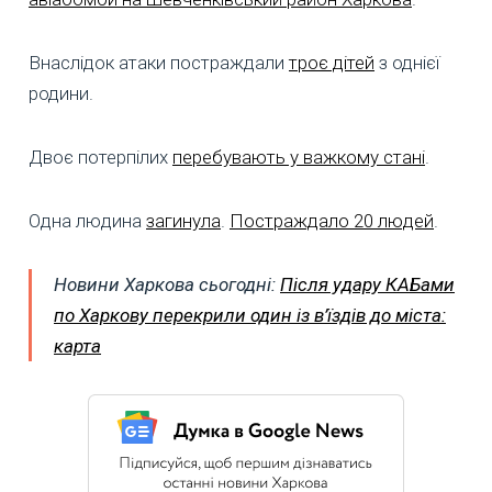
Внаслідок атаки постраждали
троє дітей
з однієї
родини.
Двоє потерпілих
перебувають у важкому стані
.
Одна людина
загинула
.
Постраждало 20 людей
.
Новини Харкова сьогодні:
Після удару КАБами
по Харкову перекрили один із в’їздів до міста:
карта