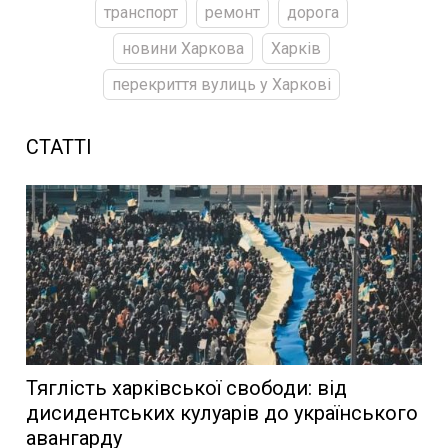
транспорт
ремонт
дорога
новини Харкова
Харків
перекриття вулиць у Харкові
СТАТТІ
Тяглість харківської свободи: від
дисидентських кулуарів до українського
авангарду