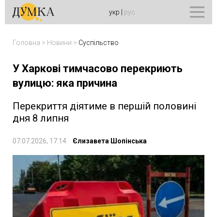
укр
|
рус
Головна
>
Новини
>
Суспільство
У Харкові тимчасово перекриють
вулицю: яка причина
Перекриття діятиме в першій половині
дня 8 липня
07.07.2026, 17:14
Єлизавета Шопінська