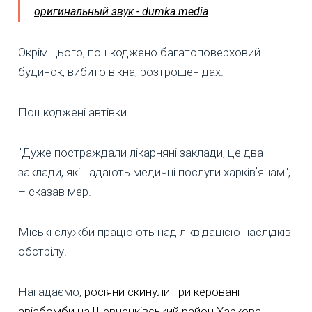
оригинальный звук - dumka.media
Окрім цього, пошкоджено багатоповерховий
будинок, вибито вікна, розтрошен дах.
Пошкоджені автівки.
"Дуже постраждали лікарняні заклади, це два
заклади, які надають медичні послуги харківʼянам",
– сказав мер.
Міські служби працюють над ліквідацією наслідків
обстрілу.
Нагадаємо,
росіяни скинули три керовані
авіабомби на Шевченківський район Харкова
.