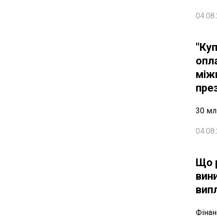
04.08.
"Ку
опл
міжн
пре
30 мл
04.08.
Що 
вин
вип
Фінан