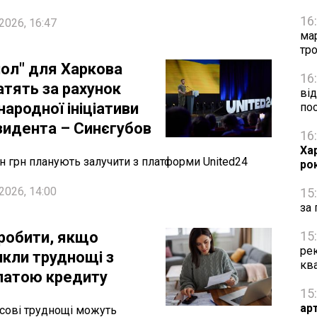
16
2026, 16:47
ма
тро
пол" для Харкова
16
атять за рахунок
від
ародної ініціативи
по
зидента – Синєгубов
16
Ха
н грн планують залучити з платформи United24
ро
2026, 14:00
15
за 
робити, якщо
15
рек
икли труднощі з
кв
латою кредиту
15
ар
сові труднощі можуть