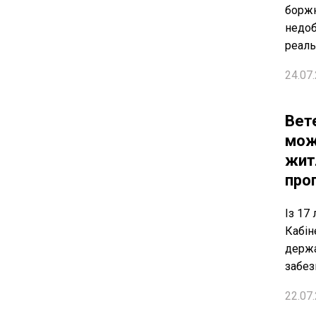
боржн
недоб
реаль
24.07.
Вет
мож
жит
про
Із 17
Кабін
держа
забез
22.07.