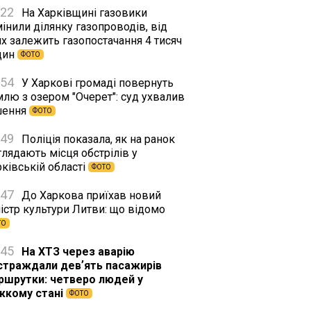
:22
На Харківщині газовики
інили ділянку газопроводів, від
х залежить газопостачання 4 тисяч
дин
ФОТО
:54
У Харкові громаді повернуть
млю з озером "Очерет": суд ухвалив
шення
ФОТО
:49
Поліція показала, як на ранок
лядають місця обстрілів у
ківській області
ФОТО
:47
До Харкова приїхав новий
істр культури Литви: що відомо
ТО
:45
На ХТЗ через аварію
страждали девʼять пасажирів
ршрутки: четверо людей у
жкому стані
ФОТО