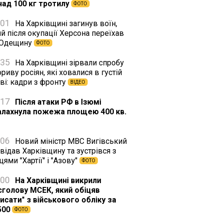
над 100 кг тротилу
ФОТО
:01
На Харківщині загинув воїн,
й після окупації Херсона переїхав
 Одещину
ФОТО
:35
На Харківщині зірвали спробу
риву росіян, які ховалися в густій
ві: кадри з фронту
ВІДЕО
:17
Після атаки РФ в Ізюмі
алахнула пожежа площею 400 кв.
:06
Новий міністр МВС Вигівський
відав Харківщину та зустрівся з
цями "Хартії" і "Азову"
ФОТО
:00
На Харківщині викрили
сголову МСЕК, який обіцяв
исати" з військового обліку за
500
ФОТО