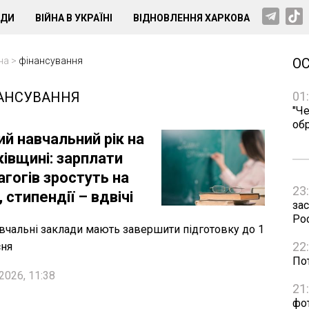
НДИ
ВІЙНА В УКРАЇНІ
ВІДНОВЛЕННЯ ХАРКОВА
на
>
фінансування
О
АНСУВАННЯ
01
"Че
об
й навчальний рік на
ківщині: зарплати
гогів зростуть на
23
 стипендії – вдвічі
зас
Рос
авчальні заклади мають завершити підготовку до 1
22
сня
Пот
2026, 11:38
21
фо