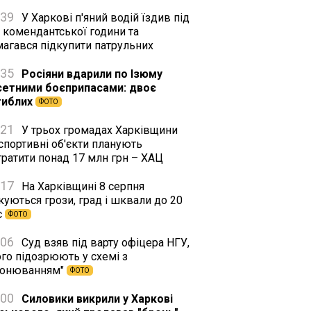
:39
У Харкові п'яний водій їздив під
 комендантської години та
магався підкупити патрульних
:35
Росіяни вдарили по Ізюму
сетними боєприпасами: двоє
гиблих
ФОТО
:21
У трьох громадах Харківщини
спортивні об'єкти планують
тратити понад 17 млн грн – ХАЦ
:17
На Харківщині 8 серпня
куються грози, град і шквали до 20
с
ФОТО
:06
Суд взяв під варту офіцера НГУ,
го підозрюють у схемі з
ронюванням"
ФОТО
:00
Силовики викрили у Харкові