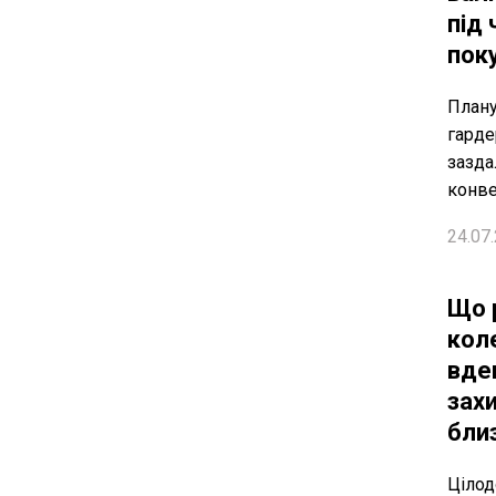
під 
пок
План
гарде
зазда
конве
24.07.
Що 
кол
вден
захи
бли
Цілод