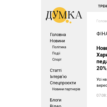
ТРЕ
Голов
ФІН
Головна
Новини
Політика
Нови
Події
Хар
Спорт
педа
20%,
Статті
Інтерв'ю
Усі н
Спецпроєкти
вере
Новини партнерів
07.08.
Блоги
Відео