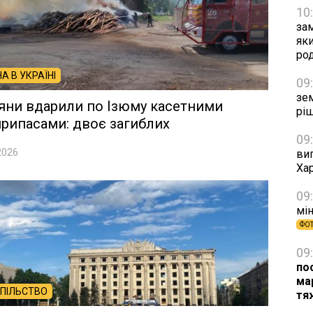
10
зам
яки
ро
НА В УКРАЇНІ
09
зе
яни вдарили по Ізюму касетними
рі
рипасами: двоє загиблих
09
2026
виг
Хар
09
мін
ФО
09
по
ма
ПІЛЬСТВО
тя