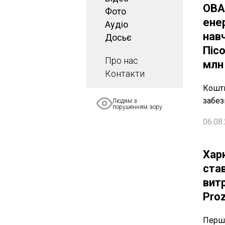
ОВА
Фото
ене
Аудіо
нав
Досьє
Піс
Про нас
млн
Контакти
Кошти
забез
Людям з
порушенням зору
06.08.
Хар
став
вит
Pro
Перше