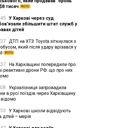
йськового, який продавав "бронь"
 $8 тисяч
ФОТО
:45
У Харкові через суд
бов'язали збільшити штат служб у
равах дітей
:37
ДТП на ХТЗ: Toyota зіткнулася з
обусом, який після удару врізався у
rd
ФОТО
:37
На Харківщині попередили про
і реактивні дрони РФ: що про них
домо
:08
Укрзалізниця запровадила
ни в русі поїздів через Харківщину:
 відомо
:53
У Харкові школи відвідують
 дітей – мерія
:47