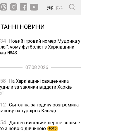
укр
|
рус
СТАННІ НОВИНИ
:34
Новий ігровий номер Мудрика у
лсі": чому футболіст з Харківщини
рав №43
07.08.2026
:58
На Харківщині священника
удили за заклики віддати Харків
ії
:12
Світоліна за годину розгромила
апову на турнірі в Канаді
:54
Дантес виставив перше спільне
то з новою дівчиною
ФОТО