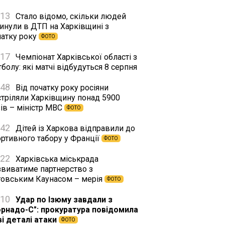
:13
Стало відомо, скільки людей
гинули в ДТП на Харківщині з
чатку року
ФОТО
:17
Чемпіонат Харківської області з
болу: які матчі відбудуться 8 серпня
:48
Від початку року росіяни
стріляли Харківщину понад 5900
ів – міністр МВС
ФОТО
:42
Дітей із Харкова відправили до
ортивного табору у Франції
ФОТО
:22
Харківська міськрада
звиватиме партнерство з
товським Каунасом – мерія
ФОТО
:10
Удар по Ізюму завдали з
орнадо-С": прокуратура повідомила
ві деталі атаки
ФОТО