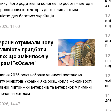
ві
ику, його родичам чи колегам по роботі – методи
за
росовісних колекторів досі залишаються
12
ністю для багатьох українців
зо
сп
2026, 11:00
12
авт
ерани отримали нову
Fo
ливість придбати
12
ло: що змінилося у
нов
грамі "єОселя"
ві
 липня 2026 року набрала чинності постанова
12
змі
ету Міністрів України, яка розширила можливості
що
вної підтримки ветеранів та ветеранок у питанні
печення житлом
11
40%
2026, 14:47
11