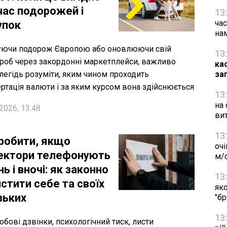
час подорожей і
13
час
упок
на
уючи подорож Європою або оновлюючи свій
13
роб через закордонні маркетплейси, важливо
ка
легідь розуміти, яким чином проходить
за
ртація валюти і за яким курсом вона здійснюється
13
на 
2026, 13:48
ви
13
робити, якщо
очі
ектори телефонують
м/
ь і вночі: як законно
13
стити себе та своїх
яко
зьких
"б
13
обові дзвінки, психологічний тиск, листи