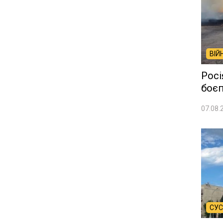
ВІЙ
Росі
боєп
07.08.
СУС