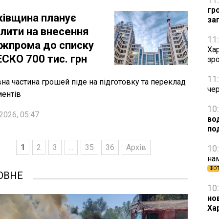
гр
ківщина планує
за
ілити на внесення
11
жпрома до списку
Хар
СКО 700 тис. грн
зро
11
на частина грошей піде на підготовку та переклад
че
ентів
10
2026, 05:47
вод
по
1
2
3
...
35
36
Архів
10
на
ФО
ОВНЕ
10
но
Ха