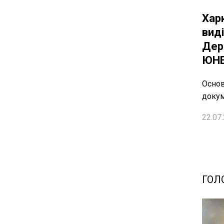
Хар
вид
Дер
ЮНЕ
Основ
докум
22.07.
ГОЛ