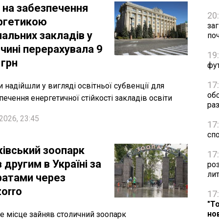
 на забезпечення
20
ргетикою
за
чальних закладів у
по
очині перерахувала 9
19
 грн
фут
17
 надійшли у вигляді освітньої субвенції для
об
печення енергетичної стійкості закладів освіти
раз
2026, 23:45
17
сп
ківський зоопарк
17
 другим в Україні за
ро
ли
ратами через
zorro
17
"Т
но
 місце зайняв столичний зоопарк