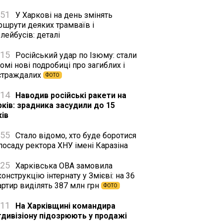
:51
У Харкові на день змінять
ршрути деяких трамваїв і
лейбусів: деталі
:15
Російський удар по Ізюму: стали
омі нові подробиці про загиблих і
страждалих
ФОТО
:14
Наводив російські ракети на
рків: зрадника засудили до 15
ків
:55
Стало відомо, хто буде боротися
посаду ректора ХНУ імені Каразіна
:25
Харківська ОВА замовила
онструкцію інтернату у Змієві: на 36
артир виділять 387 млн грн
ФОТО
:11
На Харківщині командира
тдивізіону підозрюють у продажі