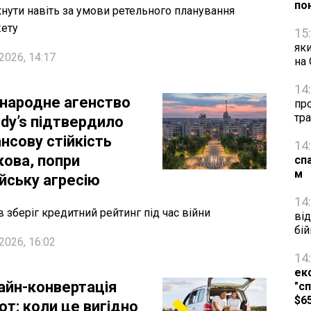
по
нути навіть за умови ретельного планування
ету
15
яки
2026, 14:17
на
14
народне агенство
про
тра
dy’s підтвердило
нсову стійкість
14
кова, попри
сп
м
ійську агресію
14
в зберіг кредитний рейтинг під час війни
від
бій
2026, 16:02
14
ек
айн-конвертація
"сп
$6
ют: коли це вигідно