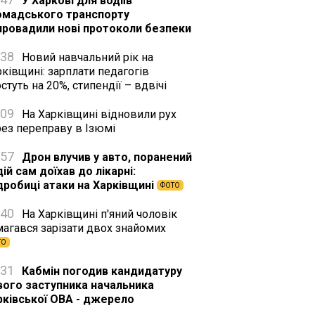
У Харкові для водіїв
омадського транспорту
провадили нові протоколи безпеки
:38
Новий навчальний рік на
ківщині: зарплати педагогів
стуть на 20%, стипендії – вдвічі
:09
На Харківщині відновили рух
рез переправу в Ізюмі
:57
Дрон влучив у авто, поранений
ій сам доїхав до лікарні:
дробиці атаки на Харківщині
ФОТО
:40
На Харківщині п'яний чоловік
магався зарізати двох знайомих
ТО
:31
Кабмін погодив кандидатуру
вого заступника начальника
рківської ОВА - джерело