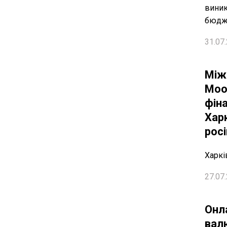
виник
бюдж
31.07.
Між
Moo
фіна
Хар
рос
Харкі
27.07.
Онл
вал